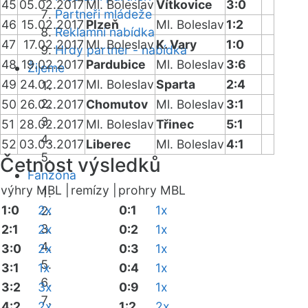
45
05.02.2017
Ml. Boleslav
Vítkovice
3:0
Partneři mládeže
46
15.02.2017
Plzeň
Ml. Boleslav
1:2
Reklamní nabídka
47
17.02.2017
Ml. Boleslav
K. Vary
1:0
Hrdý partner - nabídka
48
19.02.2017
Pardubice
Ml. Boleslav
3:6
Žijeme
49
24.02.2017
Ml. Boleslav
Sparta
2:4
50
26.02.2017
Chomutov
Ml. Boleslav
3:1
51
28.02.2017
Ml. Boleslav
Třinec
5:1
52
03.03.2017
Liberec
Ml. Boleslav
4:1
Četnost výsledků
Fanzóna
výhry MBL |
remízy |
prohry MBL
1:0
2x
0:1
1x
2:1
2x
0:2
1x
3:0
2x
0:3
1x
3:1
1x
0:4
1x
3:2
3x
0:9
1x
4:2
2x
1:2
2x