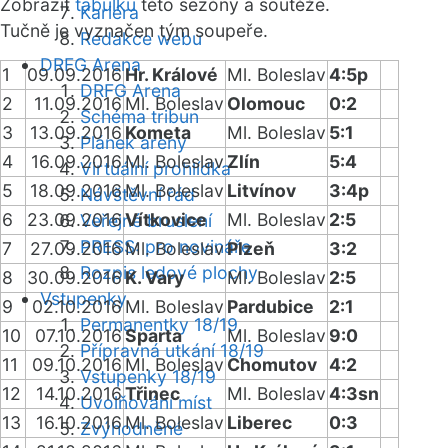
Zobrazit
tabulku
této sezóny a soutěže.
Kariéra
Tučně je vyznačen tým soupeře.
Redakce webu
DRFG Arena
1
09.09.2016
Hr. Králové
Ml. Boleslav
4:5p
DRFG Arena
2
11.09.2016
Ml. Boleslav
Olomouc
0:2
Schéma tribun
3
13.09.2016
Kometa
Ml. Boleslav
5:1
Plánek areny
4
16.09.2016
Ml. Boleslav
Zlín
5:4
Virtuální prohlídka
5
18.09.2016
Ml. Boleslav
Litvínov
3:4p
Návštěvní řád
6
23.09.2016
Vítkovice
Ml. Boleslav
2:5
Veřejné bruslení
PRESS: pro novináře
7
27.09.2016
Ml. Boleslav
Plzeň
3:2
Rozpis ledové plochy
8
30.09.2016
K. Vary
Ml. Boleslav
2:5
Vstupenky
9
02.10.2016
Ml. Boleslav
Pardubice
2:1
Permanentky 18/19
10
07.10.2016
Sparta
Ml. Boleslav
9:0
Přípravná utkání 18/19
11
09.10.2016
Ml. Boleslav
Chomutov
4:2
Vstupenky 18/19
12
14.10.2016
Třinec
Ml. Boleslav
4:3sn
Uvolňování míst
13
16.10.2016
Ml. Boleslav
Liberec
0:3
Zvýhodněné