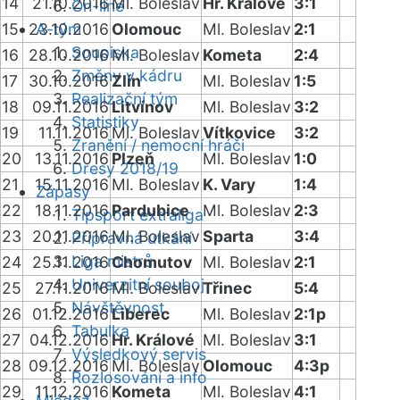
14
21.10.2016
Ml. Boleslav
Hr. Králové
3:1
On-line
15
23.10.2016
A-tým
Olomouc
Ml. Boleslav
2:1
Soupiska
16
28.10.2016
Ml. Boleslav
Kometa
2:4
Změny v kádru
17
30.10.2016
Zlín
Ml. Boleslav
1:5
Realizační tým
18
09.11.2016
Litvínov
Ml. Boleslav
3:2
Statistiky
19
11.11.2016
Ml. Boleslav
Vítkovice
3:2
Zranění / nemocní hráči
20
13.11.2016
Plzeň
Ml. Boleslav
1:0
Dresy 2018/19
21
15.11.2016
Ml. Boleslav
K. Vary
1:4
Zápasy
22
18.11.2016
Pardubice
Ml. Boleslav
2:3
Tipsport extraliga
23
20.11.2016
Ml. Boleslav
Sparta
3:4
Přípravná utkání
Liga mistrů
24
25.11.2016
Chomutov
Ml. Boleslav
2:1
Univerzitní souboj
25
27.11.2016
Ml. Boleslav
Třinec
5:4
Návštěvnost
26
01.12.2016
Liberec
Ml. Boleslav
2:1p
Tabulka
27
04.12.2016
Hr. Králové
Ml. Boleslav
3:1
Výsledkový servis
28
09.12.2016
Ml. Boleslav
Olomouc
4:3p
Rozlosování a info
29
11.12.2016
Kometa
Ml. Boleslav
4:1