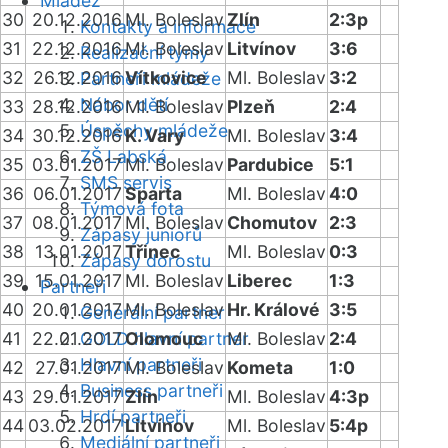
Mládež
30
20.12.2016
Ml. Boleslav
Zlín
2:3p
Kontakty a informace
31
22.12.2016
Ml. Boleslav
Litvínov
3:6
Realizační týmy
32
26.12.2016
Vítkovice
Ml. Boleslav
3:2
Partneři mládeže
Nábor dětí
33
28.12.2016
Ml. Boleslav
Plzeň
2:4
Úspěchy mládeže
34
30.12.2016
K. Vary
Ml. Boleslav
3:4
ZŠ Labská
35
03.01.2017
Ml. Boleslav
Pardubice
5:1
SMS servis
36
06.01.2017
Sparta
Ml. Boleslav
4:0
Týmová fota
37
08.01.2017
Ml. Boleslav
Chomutov
2:3
Zápasy juniorů
38
13.01.2017
Třinec
Ml. Boleslav
0:3
Zápasy dorostu
39
15.01.2017
Ml. Boleslav
Liberec
1:3
Partneři
40
20.01.2017
Ml. Boleslav
Hr. Králové
3:5
Generální partner
41
22.01.2017
GOLD hlavní partner
Olomouc
Ml. Boleslav
2:4
Hlavní partneři
42
27.01.2017
Ml. Boleslav
Kometa
1:0
Business partneři
43
29.01.2017
Zlín
Ml. Boleslav
4:3p
Hrdí partneři
44
03.02.2017
Litvínov
Ml. Boleslav
5:4p
Mediální partneři