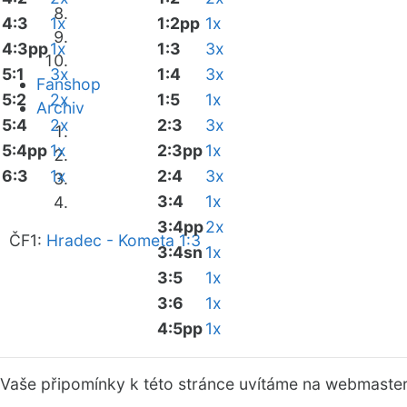
4:3
1x
1:2pp
1x
4:3pp
1x
1:3
3x
5:1
3x
1:4
3x
Fanshop
5:2
2x
1:5
1x
Archiv
5:4
2x
2:3
3x
5:4pp
1x
2:3pp
1x
6:3
1x
2:4
3x
3:4
1x
3:4pp
2x
ČF1:
Hradec - Kometa 1:3
3:4sn
1x
3:5
1x
3:6
1x
4:5pp
1x
Vaše připomínky k této stránce uvítáme na webmaste