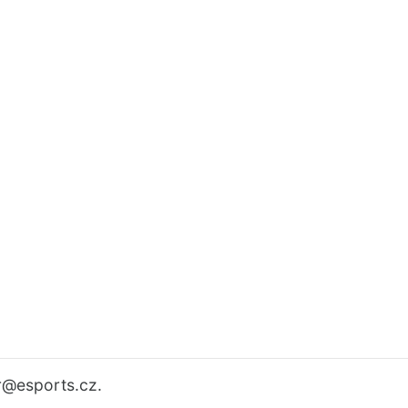
r
@esports.cz.