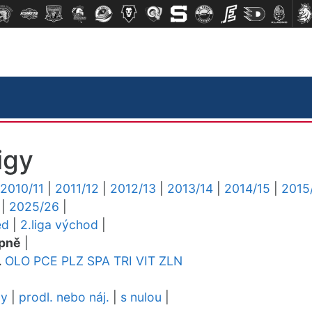
igy
2010/11
|
2011/12
|
2012/13
|
2013/14
|
2014/15
|
2015
|
2025/26
|
ed
|
2.liga východ
|
pně
|
L
OLO
PCE
PLZ
SPA
TRI
VIT
ZLN
dy
|
prodl. nebo náj.
|
s nulou
|