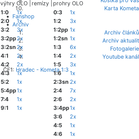
Kostka pro vás
výhry OLO |
remízy |
prohry OLO
Karta Kometa
1:0
1x
0:3
1x
Fanshop
2:0
1x
1:2
3x
Archiv
3:2
3x
1:2pp
1x
Archiv článků
3:2pp
2x
1:2sn
1x
Archiv aktualit
3:2sn
2x
1:3
6x
Fotogalerie
4:1
2x
1:4
2x
Youtube kanál
4:2
2x
1:5
3x
ČF1:
Hradec - Kometa 1:3
4:3
1x
1:6
1x
5:2
1x
2:3sn
2x
5:4pp
1x
2:4
7x
7:4
1x
2:6
2x
9:1
1x
3:4pp
1x
3:6
2x
4:5
1x
4:6
1x