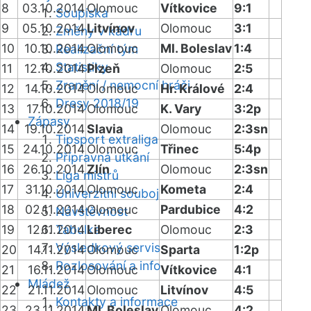
8
03.10.2014
Olomouc
Vítkovice
9:1
Soupiska
9
05.10.2014
Litvínov
Olomouc
3:1
Změny v kádru
10
10.10.2014
Olomouc
Ml. Boleslav
1:4
Realizační tým
Statistiky
11
12.10.2014
Plzeň
Olomouc
2:5
Zranění / nemocní hráči
12
14.10.2014
Olomouc
Hr. Králové
2:4
Dresy 2018/19
13
17.10.2014
Olomouc
K. Vary
3:2p
Zápasy
14
19.10.2014
Slavia
Olomouc
2:3sn
Tipsport extraliga
15
24.10.2014
Olomouc
Třinec
5:4p
Přípravná utkání
16
26.10.2014
Zlín
Olomouc
2:3sn
Liga mistrů
17
31.10.2014
Olomouc
Kometa
2:4
Univerzitní souboj
18
02.11.2014
Olomouc
Pardubice
4:2
Návštěvnost
19
12.11.2014
Tabulka
Liberec
Olomouc
2:3
Výsledkový servis
20
14.11.2014
Olomouc
Sparta
1:2p
Rozlosování a info
21
16.11.2014
Olomouc
Vítkovice
4:1
Mládež
22
21.11.2014
Olomouc
Litvínov
4:5
Kontakty a informace
23
23.11.2014
Ml. Boleslav
Olomouc
4:2