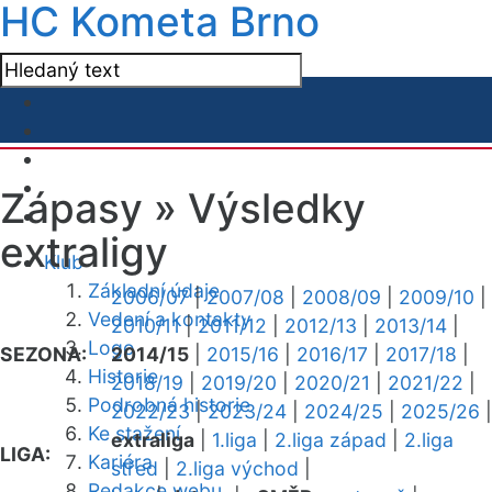
HC Kometa Brno
Zápasy »
Výsledky
extraligy
Klub
Základní údaje
2006/07
|
2007/08
|
2008/09
|
2009/10
|
Vedení a kontakty
2010/11
|
2011/12
|
2012/13
|
2013/14
|
Logo
SEZONA:
2014/15
|
2015/16
|
2016/17
|
2017/18
|
Historie
2018/19
|
2019/20
|
2020/21
|
2021/22
|
Podrobná historie
2022/23
|
2023/24
|
2024/25
|
2025/26
|
Ke stažení
extraliga
|
1.liga
|
2.liga západ
|
2.liga
LIGA:
Kariéra
střed
|
2.liga východ
|
Redakce webu