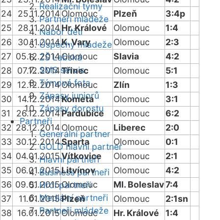
Realizační týmy
24
25.11.2014
Olomouc
Plzeň
3:4p
Partneři mládeže
25
28.11.2014
Hr. Králové
Olomouc
1:4
Nábor dětí
26
30.11.2014
K. Vary
Olomouc
2:3
Úspěchy mládeže
27
05.12.2014
Olomouc
Slavia
4:2
ZŠ Labská
SMS servis
28
07.12.2014
Třinec
Olomouc
5:1
Týmová fota
29
12.12.2014
Olomouc
Zlín
1:3
Zápasy juniorů
30
14.12.2014
Kometa
Olomouc
3:1
Zápasy dorostu
31
26.12.2014
Pardubice
Olomouc
6:2
Partneři
32
28.12.2014
Olomouc
Liberec
2:0
Generální partner
33
30.12.2014
Sparta
Olomouc
0:1
GOLD hlavní partner
34
04.01.2015
Vítkovice
Olomouc
2:1
Hlavní partneři
35
06.01.2015
Litvínov
Olomouc
4:2
Business partneři
36
09.01.2015
Olomouc
Ml. Boleslav
7:4
Hrdí partneři
Mediální partneři
37
11.01.2015
Plzeň
Olomouc
2:1sn
Partneři mládeže
38
16.01.2015
Olomouc
Hr. Králové
1:4