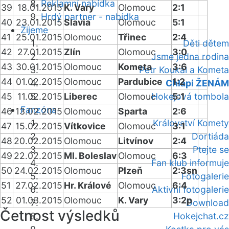
Reklamní nabídka
39
18.01.2015
K. Vary
Olomouc
2:1
Hrdý partner - nabídka
40
23.01.2015
Slavia
Olomouc
5:1
Žijeme
41
25.01.2015
Olomouc
Třinec
2:4
Děti dětem
42
27.01.2015
Zlín
Olomouc
3:0
Jsme jedna rodina
43
30.01.2015
Olomouc
Kometa
3:6
Petr Koukal a Kometa
44
01.02.2015
Olomouc
Pardubice
1:2
Chlapi ŽENÁM
45
11.02.2015
Liberec
Olomouc
Hokejová tombola
5:1
Fanzóna
46
13.02.2015
Olomouc
Sparta
2:6
Království Komety
47
15.02.2015
Vítkovice
Olomouc
3:1
Dortiáda
48
20.02.2015
Olomouc
Litvínov
2:4
Ptejte se
49
22.02.2015
Ml. Boleslav
Olomouc
6:3
Fan klub informuje
50
24.02.2015
Olomouc
Plzeň
2:3sn
Fotogalerie
51
27.02.2015
Hr. Králové
Olomouc
6:4
Aktivní fotogalerie
52
01.03.2015
Olomouc
K. Vary
3:2p
Download
Četnost výsledků
Hokejchat.cz