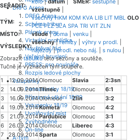
kolo
|
datum
|
SMĚR:
sestupně
|
SEŘADIT:
DRFG Arena
vzestupně
|
DRFG Arena
všechny
HKM
KOM
KVA
LIB
LIT
MBL
OLO
TÝM:
Schéma tribun
PCE
PLZ
SLA
SPA
TRI
VIT
ZLN
Plánek areny
MÍSTO:
všude
|
doma
|
venku
|
Virtuální prohlídka
všechny
|
remízy
|
výhry v prodl.
|
VÝSLEDKY:
Návštěvní řád
nájezdy
|
prodl. nebo náj.
|
s nulou
|
Veřejné bruslení
Zobrazit
tabulku
této sezóny a soutěže.
PRESS: pro novináře
Tučně je vyznačen tým soupeře.
Rozpis ledové plochy
1
12.09.2014
Olomouc
Slavia
2:3sn
Vstupenky
Permanentky 18/19
2
14.09.2014
Třinec
Olomouc
6:1
Přípravná utkání 18/19
3
16.09.2014
Olomouc
Zlín
3:2
Vstupenky 18/19
4
19.09.2014
Kometa
Olomouc
4:2
Uvolňování míst
5
21.09.2014
Pardubice
Olomouc
3:1
Zvýhodněné
6
26.09.2014
Olomouc
Liberec
4:3
On-line
7
28.09.2014
Sparta
Olomouc
3:1
A-tým