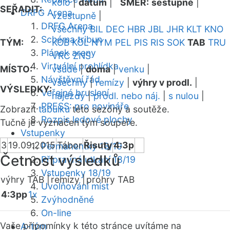
kolo
|
datum
|
SMĚR:
sestupně
|
SEŘADIT:
DRFG Arena
vzestupně
|
DRFG Arena
všechny
BIL
DEC
HBR
JBL
JHR
KLT
KNO
Schéma tribun
TÝM:
KOB
KOL
NYM
PEL
PIS
RIS
SOK
TAB
TRU
Plánek areny
VRC
ZNS
Virtuální prohlídka
MÍSTO:
všude
|
doma
|
venku
|
Návštěvní řád
všechny
|
remízy
|
výhry v prodl.
|
VÝSLEDKY:
Veřejné bruslení
nájezdy
|
prodl. nebo náj.
|
s nulou
|
PRESS: pro novináře
Zobrazit
tabulku
této sezóny a soutěže.
Rozpis ledové plochy
Tučně je vyznačen tým soupeře.
Vstupenky
3
19.09.2015
Tábor
Řisuty
4:3p
Permanentky 18/19
Četnost výsledků
Přípravná utkání 18/19
Vstupenky 18/19
výhry TAB |
remízy |
prohry TAB
Uvolňování míst
4:3pp
1x
Zvýhodněné
On-line
Vaše připomínky k této stránce uvítáme na
A-tým