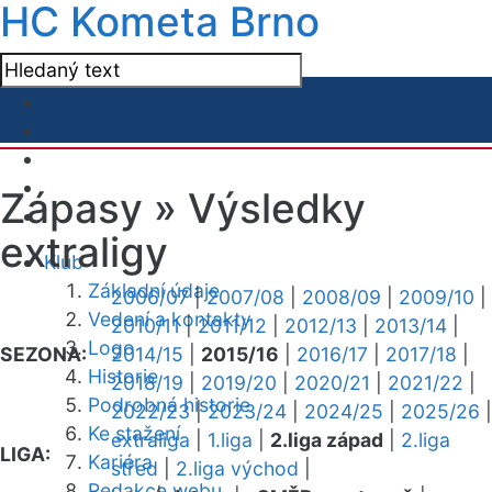
HC Kometa Brno
Zápasy »
Výsledky
extraligy
Klub
Základní údaje
2006/07
|
2007/08
|
2008/09
|
2009/10
|
Vedení a kontakty
2010/11
|
2011/12
|
2012/13
|
2013/14
|
Logo
SEZONA:
2014/15
|
2015/16
|
2016/17
|
2017/18
|
Historie
2018/19
|
2019/20
|
2020/21
|
2021/22
|
Podrobná historie
2022/23
|
2023/24
|
2024/25
|
2025/26
|
Ke stažení
extraliga
|
1.liga
|
2.liga západ
|
2.liga
LIGA:
Kariéra
střed
|
2.liga východ
|
Redakce webu