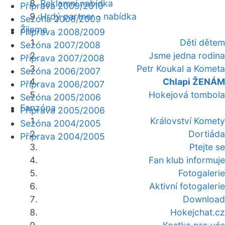
Reklamní nabídka
Příprava 2009/2010
Hrdý partner - nabídka
Sezóna 2008/2009
Žijeme
Příprava 2008/2009
Děti dětem
Sezóna 2007/2008
Jsme jedna rodina
Příprava 2007/2008
Petr Koukal a Kometa
Sezóna 2006/2007
Chlapi ŽENÁM
Příprava 2006/2007
Hokejová tombola
Sezóna 2005/2006
Fanzóna
Příprava 2005/2006
Království Komety
Sezóna 2004/2005
Dortiáda
Příprava 2004/2005
Ptejte se
Fan klub informuje
Fotogalerie
Aktivní fotogalerie
Download
Hokejchat.cz