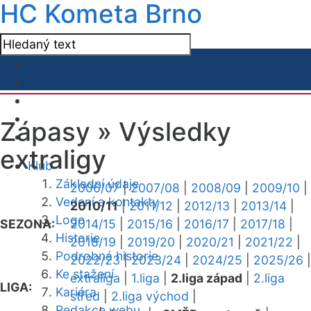
HC Kometa Brno
Zápasy »
Výsledky
extraligy
Klub
Základní údaje
2006/07
|
2007/08
|
2008/09
|
2009/10
|
Vedení a kontakty
2010/11
|
2011/12
|
2012/13
|
2013/14
|
Logo
SEZONA:
2014/15
|
2015/16
|
2016/17
|
2017/18
|
Historie
2018/19
|
2019/20
|
2020/21
|
2021/22
|
Podrobná historie
2022/23
|
2023/24
|
2024/25
|
2025/26
|
Ke stažení
extraliga
|
1.liga
|
2.liga západ
|
2.liga
LIGA:
Kariéra
střed
|
2.liga východ
|
Redakce webu