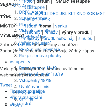
kolo
|
datum
|
SMĚR:
sestupně
|
SEŘADIT:
DRFG Arena
vzestupně
|
DRFG Arena
všechny
CLI
DEC
JBL
KLT
KNO
KOB
MST
TÝM:
Schéma tribun
RIS
ROU
SOK
Plánek areny
MÍSTO:
všude
|
doma
|
venku
|
Virtuální prohlídka
všechny
|
remízy
|
výhry v prodl.
|
VÝSLEDKY:
Návštěvní řád
nájezdy
|
prodl. nebo náj.
|
s nulou
|
Veřejné bruslení
Zobrazit
tabulku
této sezóny a soutěže.
PRESS: pro novináře
Zadaným parametrům nevyhovuje žádný zápas.
Rozpis ledové plochy
Vstupenky
Permanentky 18/19
Vaše připomínky k této stránce uvítáme na
Přípravná utkání 18/19
webmaster
@esports.cz.
Vstupenky 18/19
Tweet
Uvolňování míst
Tipsport extraliga
Zvýhodněné
Přípravná utkání
On-line
Liga mistrů
A-tým