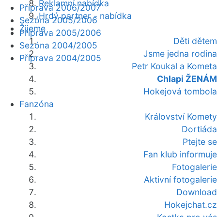
Reklamní nabídka
Příprava 2006/2007
Hrdý partner - nabídka
Sezóna 2005/2006
Žijeme
Příprava 2005/2006
Děti dětem
Sezóna 2004/2005
Jsme jedna rodina
Příprava 2004/2005
Petr Koukal a Kometa
Chlapi ŽENÁM
Hokejová tombola
Fanzóna
Království Komety
Dortiáda
Ptejte se
Fan klub informuje
Fotogalerie
Aktivní fotogalerie
Download
Hokejchat.cz