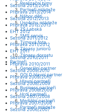
Realizační týmy
Sezóna 2013/2014
Partneři mládeže
Příprava 2013/2014
Nábor dětí
Sezóna 2012/2013
Úspěchy mládeže
Příprava 2012/2013
ZŠ Labská
EHT 2012
SMS servis
Sezóna 2011/2012
Týmová fota
Příprava 2011/2012
Zápasy juniorů
EHT 2011
Zápasy dorostu
Sezóna 2010/2011
Partneři
Příprava 2010/2011
Generální partner
Sezóna 2009/2010
GOLD hlavní partner
Příprava 2009/2010
Hlavní partneři
Sezóna 2008/2009
Business partneři
Příprava 2008/2009
Hrdí partneři
Sezóna 2007/2008
Mediální partneři
Příprava 2007/2008
Partneři mládeže
Sezóna 2006/2007