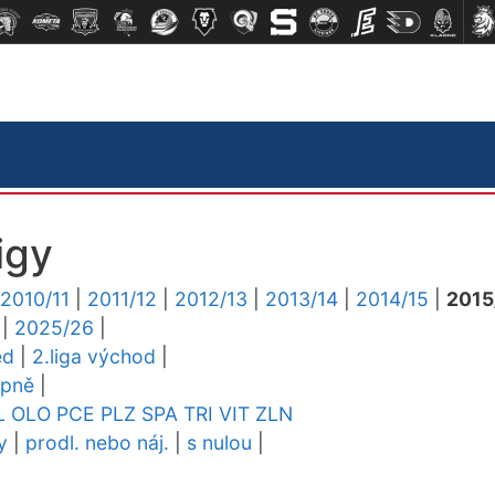
igy
2010/11
|
2011/12
|
2012/13
|
2013/14
|
2014/15
|
2015
|
2025/26
|
ed
|
2.liga východ
|
upně
|
L
OLO
PCE
PLZ
SPA
TRI
VIT
ZLN
y
|
prodl. nebo náj.
|
s nulou
|