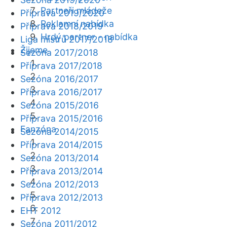
Partneři mládeže
Příprava 2019/2020
Reklamní nabídka
Příprava 2018/2019
Hrdý partner - nabídka
Liga mistrů 2017/2018
Žijeme
Sezóna 2017/2018
Příprava 2017/2018
Sezóna 2016/2017
Příprava 2016/2017
Sezóna 2015/2016
Příprava 2015/2016
Fanzóna
Sezóna 2014/2015
Příprava 2014/2015
Sezóna 2013/2014
Příprava 2013/2014
Sezóna 2012/2013
Příprava 2012/2013
EHT 2012
Sezóna 2011/2012