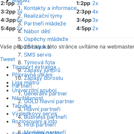
Mládež
2:1pp
3x
1:2pp
2x
Kontakty a informace
3:2pp
3x
2:3pp
4x
Realizační týmy
4:3pp
6x
3:4pp
3x
Partneři mládeže
5:4pp
2x
4:5pp
2x
Nábor dětí
Úspěchy mládeže
Vaše připomínky k této stránce uvítáme na webmaste
ZŠ Labská
SMS servis
Tweet
Týmová fota
Tipsport extraliga
Zápasy juniorů
Přípravná utkání
Zápasy dorostu
Liga mistrů
Partneři
Univerzitní souboj
Generální partner
Návštěvnost
GOLD hlavní partner
Tabulka
Hlavní partneři
Výsledkový servis
Business partneři
Rozlosování a info
Hrdí partneři
Mediální partneři
Sezóna 2019/2020