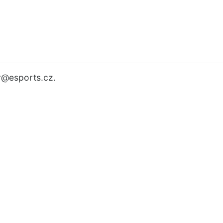
r
@esports.cz.