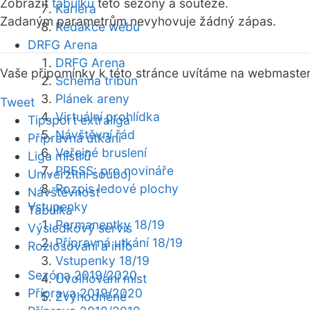
Zobrazit
tabulku
této sezóny a soutěže.
Kariéra
Zadaným parametrům nevyhovuje žádný zápas.
Redakce webu
DRFG Arena
DRFG Arena
Vaše připomínky k této stránce uvítáme na webmaste
Schéma tribun
Plánek areny
Tweet
Virtuální prohlídka
Tipsport extraliga
Návštěvní řád
Přípravná utkání
Veřejné bruslení
Liga mistrů
PRESS: pro novináře
Univerzitní souboj
Rozpis ledové plochy
Návštěvnost
Vstupenky
Tabulka
Permanentky 18/19
Výsledkový servis
Přípravná utkání 18/19
Rozlosování a info
Vstupenky 18/19
Sezóna 2019/2020
Uvolňování míst
Příprava 2019/2020
Zvýhodněné