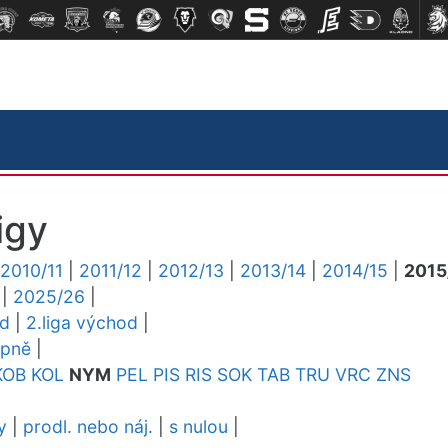
igy
2010/11
|
2011/12
|
2012/13
|
2013/14
|
2014/15
|
2015
|
2025/26
|
ed
|
2.liga východ
|
upně
|
KOB
KOL
NYM
PEL
PIS
RIS
SOK
TAB
TRU
VRC
ZNS
y
|
prodl. nebo náj.
|
s nulou
|