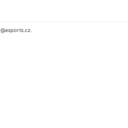
r
@esports.cz.