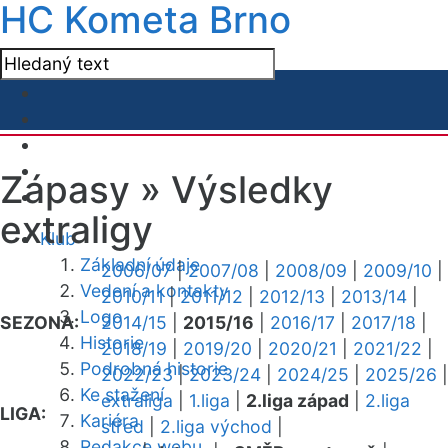
HC Kometa Brno
Zápasy »
Výsledky
extraligy
Klub
Základní údaje
2006/07
|
2007/08
|
2008/09
|
2009/10
|
Vedení a kontakty
2010/11
|
2011/12
|
2012/13
|
2013/14
|
Logo
SEZONA:
2014/15
|
2015/16
|
2016/17
|
2017/18
|
Historie
2018/19
|
2019/20
|
2020/21
|
2021/22
|
Podrobná historie
2022/23
|
2023/24
|
2024/25
|
2025/26
|
Ke stažení
extraliga
|
1.liga
|
2.liga západ
|
2.liga
LIGA:
Kariéra
střed
|
2.liga východ
|
Redakce webu