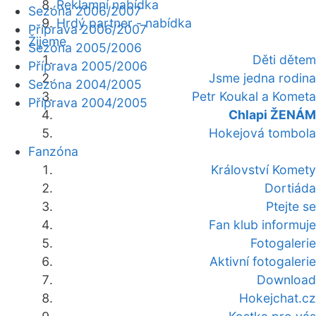
Reklamní nabídka
Sezóna 2006/2007
Hrdý partner - nabídka
Příprava 2006/2007
Žijeme
Sezóna 2005/2006
Děti dětem
Příprava 2005/2006
Jsme jedna rodina
Sezóna 2004/2005
Petr Koukal a Kometa
Příprava 2004/2005
Chlapi ŽENÁM
Hokejová tombola
Fanzóna
Království Komety
Dortiáda
Ptejte se
Fan klub informuje
Fotogalerie
Aktivní fotogalerie
Download
Hokejchat.cz