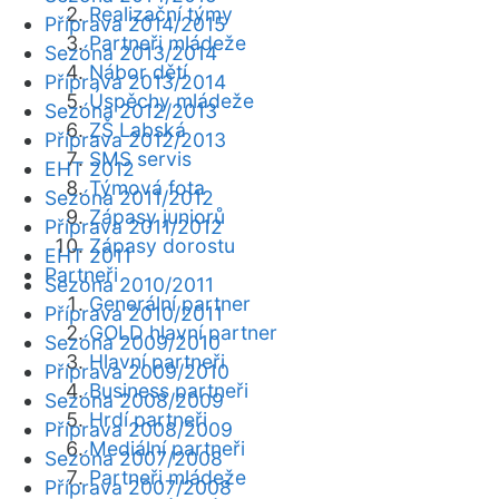
Realizační týmy
Příprava 2014/2015
Partneři mládeže
Sezóna 2013/2014
Nábor dětí
Příprava 2013/2014
Úspěchy mládeže
Sezóna 2012/2013
ZŠ Labská
Příprava 2012/2013
SMS servis
EHT 2012
Týmová fota
Sezóna 2011/2012
Zápasy juniorů
Příprava 2011/2012
Zápasy dorostu
EHT 2011
Partneři
Sezóna 2010/2011
Generální partner
Příprava 2010/2011
GOLD hlavní partner
Sezóna 2009/2010
Hlavní partneři
Příprava 2009/2010
Business partneři
Sezóna 2008/2009
Hrdí partneři
Příprava 2008/2009
Mediální partneři
Sezóna 2007/2008
Partneři mládeže
Příprava 2007/2008