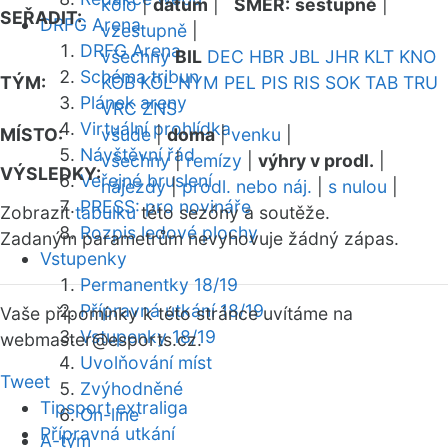
kolo
|
datum
|
SMĚR:
sestupně
|
SEŘADIT:
DRFG Arena
vzestupně
|
DRFG Arena
všechny
BIL
DEC
HBR
JBL
JHR
KLT
KNO
Schéma tribun
TÝM:
KOB
KOL
NYM
PEL
PIS
RIS
SOK
TAB
TRU
Plánek areny
VRC
ZNS
Virtuální prohlídka
MÍSTO:
všude
|
doma
|
venku
|
Návštěvní řád
všechny
|
remízy
|
výhry v prodl.
|
VÝSLEDKY:
Veřejné bruslení
nájezdy
|
prodl. nebo náj.
|
s nulou
|
PRESS: pro novináře
Zobrazit
tabulku
této sezóny a soutěže.
Rozpis ledové plochy
Zadaným parametrům nevyhovuje žádný zápas.
Vstupenky
Permanentky 18/19
Přípravná utkání 18/19
Vaše připomínky k této stránce uvítáme na
Vstupenky 18/19
webmaster
@esports.cz.
Uvolňování míst
Tweet
Zvýhodněné
Tipsport extraliga
On-line
Přípravná utkání
A-tým