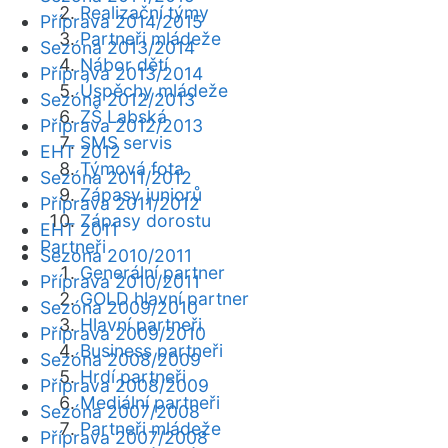
Realizační týmy
Příprava 2014/2015
Partneři mládeže
Sezóna 2013/2014
Nábor dětí
Příprava 2013/2014
Úspěchy mládeže
Sezóna 2012/2013
ZŠ Labská
Příprava 2012/2013
SMS servis
EHT 2012
Týmová fota
Sezóna 2011/2012
Zápasy juniorů
Příprava 2011/2012
Zápasy dorostu
EHT 2011
Partneři
Sezóna 2010/2011
Generální partner
Příprava 2010/2011
GOLD hlavní partner
Sezóna 2009/2010
Hlavní partneři
Příprava 2009/2010
Business partneři
Sezóna 2008/2009
Hrdí partneři
Příprava 2008/2009
Mediální partneři
Sezóna 2007/2008
Partneři mládeže
Příprava 2007/2008