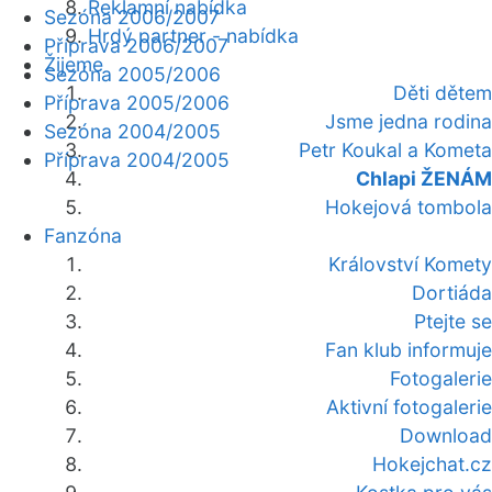
Reklamní nabídka
Sezóna 2006/2007
Hrdý partner - nabídka
Příprava 2006/2007
Žijeme
Sezóna 2005/2006
Děti dětem
Příprava 2005/2006
Jsme jedna rodina
Sezóna 2004/2005
Petr Koukal a Kometa
Příprava 2004/2005
Chlapi ŽENÁM
Hokejová tombola
Fanzóna
Království Komety
Dortiáda
Ptejte se
Fan klub informuje
Fotogalerie
Aktivní fotogalerie
Download
Hokejchat.cz