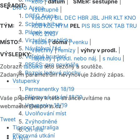
kolo
|
datum
|
SMĚR:
sestupně
|
SEŘADIT:
DRFG Arena
vzestupně
|
DRFG Arena
všechny
BIL
DEC
HBR
JBL
JHR
KLT
KNO
Schéma tribun
TÝM:
KOB
KOL
NYM
PEL
PIS
RIS
SOK
TAB
TRU
Plánek areny
VRC
ZNS
Virtuální prohlídka
MÍSTO:
všude
|
doma
|
venku
|
Návštěvní řád
všechny
|
remízy
|
výhry v prodl.
|
VÝSLEDKY:
Veřejné bruslení
nájezdy
|
prodl. nebo náj.
|
s nulou
|
PRESS: pro novináře
Zobrazit
tabulku
této sezóny a soutěže.
Rozpis ledové plochy
Zadaným parametrům nevyhovuje žádný zápas.
Vstupenky
Permanentky 18/19
Přípravná utkání 18/19
Vaše připomínky k této stránce uvítáme na
Vstupenky 18/19
webmaster
@esports.cz.
Uvolňování míst
Tweet
Zvýhodněné
Tipsport extraliga
On-line
Přípravná utkání
A-tým