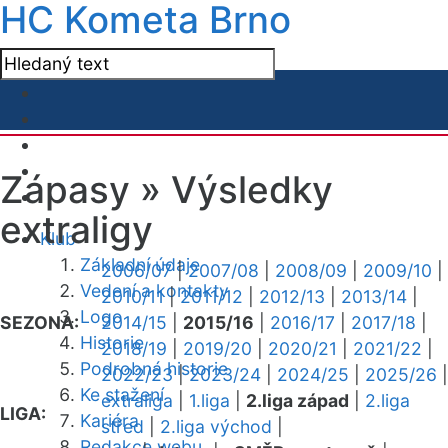
HC Kometa Brno
Zápasy »
Výsledky
extraligy
Klub
Základní údaje
2006/07
|
2007/08
|
2008/09
|
2009/10
|
Vedení a kontakty
2010/11
|
2011/12
|
2012/13
|
2013/14
|
Logo
SEZONA:
2014/15
|
2015/16
|
2016/17
|
2017/18
|
Historie
2018/19
|
2019/20
|
2020/21
|
2021/22
|
Podrobná historie
2022/23
|
2023/24
|
2024/25
|
2025/26
|
Ke stažení
extraliga
|
1.liga
|
2.liga západ
|
2.liga
LIGA:
Kariéra
střed
|
2.liga východ
|
Redakce webu