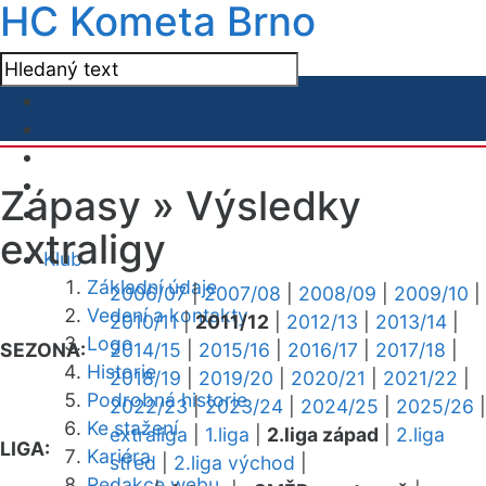
HC Kometa Brno
Zápasy »
Výsledky
extraligy
Klub
Základní údaje
2006/07
|
2007/08
|
2008/09
|
2009/10
|
Vedení a kontakty
2010/11
|
2011/12
|
2012/13
|
2013/14
|
Logo
SEZONA:
2014/15
|
2015/16
|
2016/17
|
2017/18
|
Historie
2018/19
|
2019/20
|
2020/21
|
2021/22
|
Podrobná historie
2022/23
|
2023/24
|
2024/25
|
2025/26
|
Ke stažení
extraliga
|
1.liga
|
2.liga západ
|
2.liga
LIGA:
Kariéra
střed
|
2.liga východ
|
Redakce webu