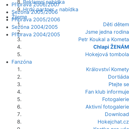
Reklamní nabídka
Příprava 2006/2007
Hrdý partner - nabídka
Sezóna 2005/2006
Žijeme
Příprava 2005/2006
Děti dětem
Sezóna 2004/2005
Jsme jedna rodina
Příprava 2004/2005
Petr Koukal a Kometa
Chlapi ŽENÁM
Hokejová tombola
Fanzóna
Království Komety
Dortiáda
Ptejte se
Fan klub informuje
Fotogalerie
Aktivní fotogalerie
Download
Hokejchat.cz