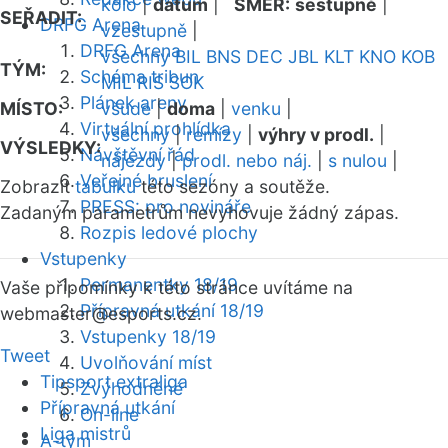
kolo
|
datum
|
SMĚR:
sestupně
|
SEŘADIT:
DRFG Arena
vzestupně
|
DRFG Arena
všechny
BIL
BNS
DEC
JBL
KLT
KNO
KOB
TÝM:
Schéma tribun
MIL
RIS
SOK
Plánek areny
MÍSTO:
všude
|
doma
|
venku
|
Virtuální prohlídka
všechny
|
remízy
|
výhry v prodl.
|
VÝSLEDKY:
Návštěvní řád
nájezdy
|
prodl. nebo náj.
|
s nulou
|
Veřejné bruslení
Zobrazit
tabulku
této sezóny a soutěže.
PRESS: pro novináře
Zadaným parametrům nevyhovuje žádný zápas.
Rozpis ledové plochy
Vstupenky
Permanentky 18/19
Vaše připomínky k této stránce uvítáme na
Přípravná utkání 18/19
webmaster
@esports.cz.
Vstupenky 18/19
Tweet
Uvolňování míst
Tipsport extraliga
Zvýhodněné
Přípravná utkání
On-line
Liga mistrů
A-tým