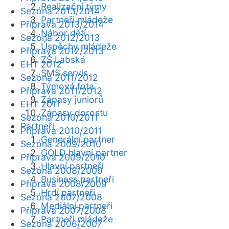
Realizační týmy
Sezóna 2013/2014
Partneři mládeže
Příprava 2013/2014
Nábor dětí
Sezóna 2012/2013
Úspěchy mládeže
Příprava 2012/2013
ZŠ Labská
EHT 2012
SMS servis
Sezóna 2011/2012
Týmová fota
Příprava 2011/2012
Zápasy juniorů
EHT 2011
Zápasy dorostu
Sezóna 2010/2011
Partneři
Příprava 2010/2011
Generální partner
Sezóna 2009/2010
GOLD hlavní partner
Příprava 2009/2010
Hlavní partneři
Sezóna 2008/2009
Business partneři
Příprava 2008/2009
Hrdí partneři
Sezóna 2007/2008
Mediální partneři
Příprava 2007/2008
Partneři mládeže
Sezóna 2006/2007