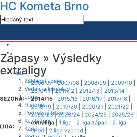
HC Kometa Brno
Zápasy »
Výsledky
extraligy
Klub
Základní údaje
2006/07
|
2007/08
|
2008/09
|
2009/10
|
Vedení a kontakty
2010/11
|
2011/12
|
2012/13
|
2013/14
|
Logo
SEZONA:
2014/15
|
2015/16
|
2016/17
|
2017/18
|
Historie
2018/19
|
2019/20
|
2020/21
|
2021/22
|
Podrobná historie
2022/23
|
2023/24
|
2024/25
|
2025/26
|
Ke stažení
extraliga
|
1.liga
|
2.liga západ
|
2.liga
LIGA:
Kariéra
střed
|
2.liga východ
|
Redakce webu