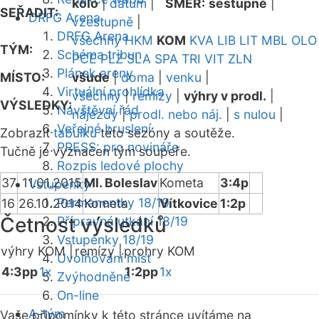
kolo
|
datum
|
SMĚR:
sestupně
|
SEŘADIT:
DRFG Arena
vzestupně
|
DRFG Arena
všechny
HKM
KOM
KVA
LIB
LIT
MBL
OLO
TÝM:
Schéma tribun
PCE
PLZ
SLA
SPA
TRI
VIT
ZLN
Plánek areny
MÍSTO:
všude
|
doma
|
venku
|
Virtuální prohlídka
všechny
|
remízy
|
výhry v prodl.
|
VÝSLEDKY:
Návštěvní řád
nájezdy
|
prodl. nebo náj.
|
s nulou
|
Veřejné bruslení
Zobrazit
tabulku
této sezóny a soutěže.
PRESS: pro novináře
Tučně je vyznačen tým soupeře.
Rozpis ledové plochy
37
11.01.2015
Ml. Boleslav
Kometa
3:4p
Vstupenky
Permanentky 18/19
16
26.10.2014
Kometa
Vítkovice
1:2p
Četnost výsledků
Přípravná utkání 18/19
Vstupenky 18/19
výhry KOM |
remízy |
prohry KOM
Uvolňování míst
4:3pp
1x
1:2pp
1x
Zvýhodněné
On-line
A-tým
Vaše připomínky k této stránce uvítáme na