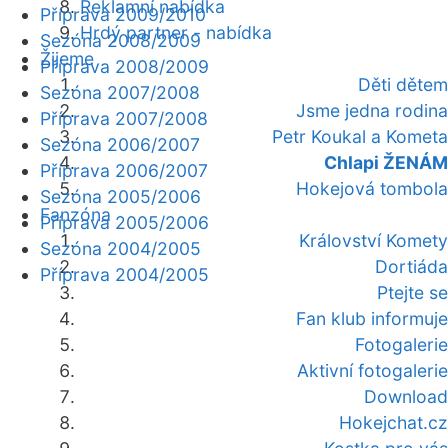
Reklamní nabídka
Příprava 2009/2010
Hrdý partner - nabídka
Sezóna 2008/2009
Žijeme
Příprava 2008/2009
Děti dětem
Sezóna 2007/2008
Jsme jedna rodina
Příprava 2007/2008
Petr Koukal a Kometa
Sezóna 2006/2007
Chlapi ŽENÁM
Příprava 2006/2007
Hokejová tombola
Sezóna 2005/2006
Fanzóna
Příprava 2005/2006
Království Komety
Sezóna 2004/2005
Dortiáda
Příprava 2004/2005
Ptejte se
Fan klub informuje
Fotogalerie
Aktivní fotogalerie
Download
Hokejchat.cz