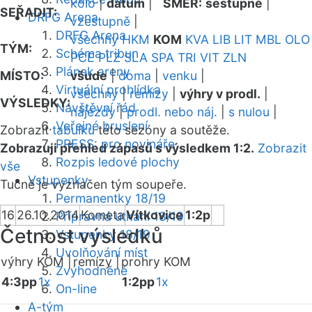
kolo
|
datum
|
SMĚR:
sestupně
|
SEŘADIT:
DRFG Arena
vzestupně
|
DRFG Arena
všechny
HKM
KOM
KVA
LIB
LIT
MBL
OLO
TÝM:
Schéma tribun
PCE
PLZ
SLA
SPA
TRI
VIT
ZLN
Plánek areny
MÍSTO:
všude
|
doma
|
venku
|
Virtuální prohlídka
všechny
|
remízy
|
výhry v prodl.
|
VÝSLEDKY:
Návštěvní řád
nájezdy
|
prodl. nebo náj.
|
s nulou
|
Veřejné bruslení
Zobrazit
tabulku
této sezóny a soutěže.
PRESS: pro novináře
Zobrazuji přehled zápasů s výsledkem 1:2.
Zobrazit
Rozpis ledové plochy
vše
Vstupenky
Tučně je vyznačen tým soupeře.
Permanentky 18/19
16
26.10.2014
Kometa
Vítkovice
1:2p
Přípravná utkání 18/19
Četnost výsledků
Vstupenky 18/19
Uvolňování míst
výhry KOM |
remízy |
prohry KOM
Zvýhodněné
4:3pp
1x
1:2pp
1x
On-line
A-tým