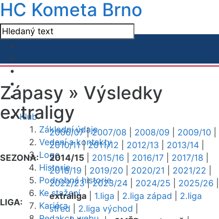
HC Kometa Brno
Zápasy »
Výsledky
extraligy
Klub
Základní údaje
2006/07
|
2007/08
|
2008/09
|
2009/10
|
Vedení a kontakty
2010/11
|
2011/12
|
2012/13
|
2013/14
|
Logo
SEZONA:
2014/15
|
2015/16
|
2016/17
|
2017/18
|
Historie
2018/19
|
2019/20
|
2020/21
|
2021/22
|
Podrobná historie
2022/23
|
2023/24
|
2024/25
|
2025/26
|
Ke stažení
extraliga
|
1.liga
|
2.liga západ
|
2.liga
LIGA:
Kariéra
střed
|
2.liga východ
|
Redakce webu