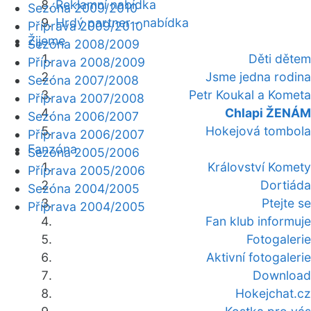
Reklamní nabídka
Sezóna 2009/2010
Hrdý partner - nabídka
Příprava 2009/2010
Žijeme
Sezóna 2008/2009
Děti dětem
Příprava 2008/2009
Jsme jedna rodina
Sezóna 2007/2008
Petr Koukal a Kometa
Příprava 2007/2008
Chlapi ŽENÁM
Sezóna 2006/2007
Hokejová tombola
Příprava 2006/2007
Fanzóna
Sezóna 2005/2006
Království Komety
Příprava 2005/2006
Dortiáda
Sezóna 2004/2005
Ptejte se
Příprava 2004/2005
Fan klub informuje
Fotogalerie
Aktivní fotogalerie
Download
Hokejchat.cz