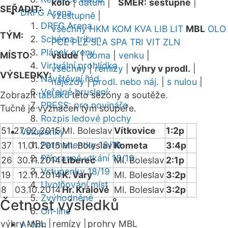
kolo
|
datum
|
SMĚR:
sestupně
|
SEŘADIT:
DRFG Arena
vzestupně
|
DRFG Arena
všechny
HKM
KOM
KVA
LIB
LIT
MBL
OLO
TÝM:
Schéma tribun
PCE
PLZ
SLA
SPA
TRI
VIT
ZLN
Plánek areny
MÍSTO:
všude
|
doma
|
venku
|
Virtuální prohlídka
všechny
|
remízy
|
výhry v prodl.
|
VÝSLEDKY:
Návštěvní řád
nájezdy
|
prodl. nebo náj.
|
s nulou
|
Veřejné bruslení
Zobrazit
tabulku
této sezóny a soutěže.
PRESS: pro novináře
Tučně je vyznačen tým soupeře.
Rozpis ledové plochy
51
27.02.2015
Ml. Boleslav
Vítkovice
1:2p
Vstupenky
Permanentky 18/19
37
11.01.2015
Ml. Boleslav
Kometa
3:4p
Přípravná utkání 18/19
26
30.11.2014
Liberec
Ml. Boleslav
2:1p
Vstupenky 18/19
19
12.11.2014
K. Vary
Ml. Boleslav
3:2p
Uvolňování míst
8
03.10.2014
Hr. Králové
Ml. Boleslav
3:2p
Zvýhodněné
Četnost výsledků
On-line
výhry MBL |
remízy |
prohry MBL
A-tým