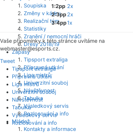
Soupiska
1:2pp
2x
Změny v kádru
2:3pp
2x
Realizační tým
3:4pp
1x
Statistiky
Zranění / nemocní hráči
Vaše připomínky k této stránce uvítáme na
Dresy 2018/19
webmaster
@esports.cz.
Zápasy
Tipsport extraliga
Tweet
Přípravná utkání
Tipsport extraliga
Liga mistrů
Přípravná utkání
Univerzitní souboj
Liga mistrů
Návštěvnost
Univerzitní souboj
Tabulka
Návštěvnost
Výsledkový servis
Tabulka
Rozlosování a info
Výsledkový servis
Mládež
Rozlosování a info
Kontakty a informace