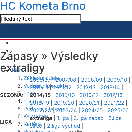
HC Kometa Brno
Zápasy »
Výsledky
extraligy
Klub
Základní údaje
2006/07
|
2007/08
|
2008/09
|
2009/10
|
Vedení a kontakty
2010/11
|
2011/12
|
2012/13
|
2013/14
|
Logo
SEZONA:
2014/15
|
2015/16
|
2016/17
|
2017/18
|
Historie
2018/19
|
2019/20
|
2020/21
|
2021/22
|
Podrobná historie
2022/23
|
2023/24
|
2024/25
|
2025/26
|
Ke stažení
extraliga
|
1.liga
|
2.liga západ
|
2.liga
LIGA:
Kariéra
střed
|
2.liga východ
|
Redakce webu