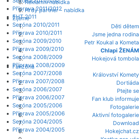
Sezóna 2011/2012
Reklamní nabídka
Příprava 2011/2012
Hrdý partner - nabídka
EHT 2011
Žijeme
Sezóna 2010/2011
Děti dětem
Příprava 2010/2011
Jsme jedna rodina
Sezóna 2009/2010
Petr Koukal a Kometa
Příprava 2009/2010
Chlapi ŽENÁM
Sezóna 2008/2009
Hokejová tombola
Příprava 2008/2009
Fanzóna
Sezóna 2007/2008
Království Komety
Příprava 2007/2008
Dortiáda
Sezóna 2006/2007
Ptejte se
Příprava 2006/2007
Fan klub informuje
Sezóna 2005/2006
Fotogalerie
Příprava 2005/2006
Aktivní fotogalerie
Sezóna 2004/2005
Download
Příprava 2004/2005
Hokejchat.cz