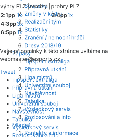
Soupiska
výhry PLZ |
remízy |
prohry PLZ
Změny v kádru
2:1pp
1x
3:4pp
1x
Realizační tým
4:3pp
3x
Statistiky
6:5pp
1x
Zranění / nemocní hráči
Dresy 2018/19
Vaše připomínky k této stránce uvítáme na
Zápasy
webmaster
@esports.cz.
Tipsport extraliga
Přípravná utkání
Tweet
Liga mistrů
Tipsport extraliga
Univerzitní souboj
Přípravná utkání
Návštěvnost
Liga mistrů
Tabulka
Univerzitní souboj
Výsledkový servis
Návštěvnost
Rozlosování a info
Tabulka
Mládež
Výsledkový servis
Kontakty a informace
Rozlosování a info