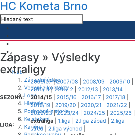
HC Kometa Brno
Zápasy »
Výsledky
extraligy
Klub
Základní údaje
2006/07
|
2007/08
|
2008/09
|
2009/10
|
Vedení a kontakty
2010/11
|
2011/12
|
2012/13
|
2013/14
|
Logo
SEZONA:
2014/15
|
2015/16
|
2016/17
|
2017/18
|
Historie
2018/19
|
2019/20
|
2020/21
|
2021/22
|
Podrobná historie
2022/23
|
2023/24
|
2024/25
|
2025/26
|
Ke stažení
extraliga
|
1.liga
|
2.liga západ
|
2.liga
LIGA:
Kariéra
střed
|
2.liga východ
|
Redakce webu