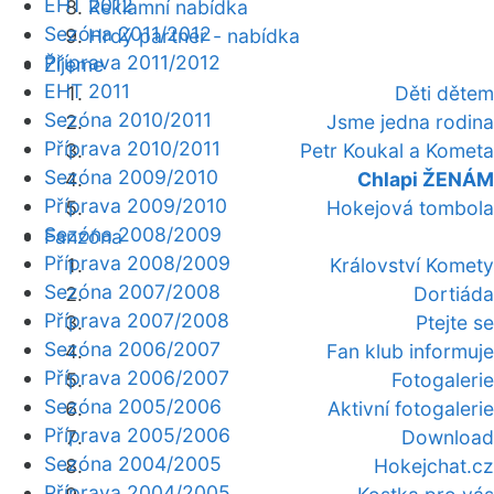
EHT 2012
Reklamní nabídka
Sezóna 2011/2012
Hrdý partner - nabídka
Příprava 2011/2012
Žijeme
EHT 2011
Děti dětem
Sezóna 2010/2011
Jsme jedna rodina
Příprava 2010/2011
Petr Koukal a Kometa
Sezóna 2009/2010
Chlapi ŽENÁM
Příprava 2009/2010
Hokejová tombola
Sezóna 2008/2009
Fanzóna
Příprava 2008/2009
Království Komety
Sezóna 2007/2008
Dortiáda
Příprava 2007/2008
Ptejte se
Sezóna 2006/2007
Fan klub informuje
Příprava 2006/2007
Fotogalerie
Sezóna 2005/2006
Aktivní fotogalerie
Příprava 2005/2006
Download
Sezóna 2004/2005
Hokejchat.cz
Příprava 2004/2005