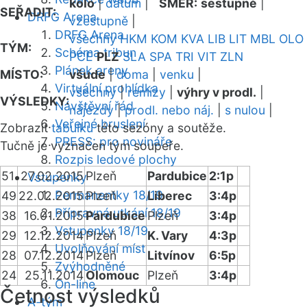
kolo
|
datum
|
SMĚR:
sestupně
|
SEŘADIT:
DRFG Arena
vzestupně
|
DRFG Arena
všechny
HKM
KOM
KVA
LIB
LIT
MBL
OLO
TÝM:
Schéma tribun
PCE
PLZ
SLA
SPA
TRI
VIT
ZLN
Plánek areny
MÍSTO:
všude
|
doma
|
venku
|
Virtuální prohlídka
všechny
|
remízy
|
výhry v prodl.
|
VÝSLEDKY:
Návštěvní řád
nájezdy
|
prodl. nebo náj.
|
s nulou
|
Veřejné bruslení
Zobrazit
tabulku
této sezóny a soutěže.
PRESS: pro novináře
Tučně je vyznačen tým soupeře.
Rozpis ledové plochy
51
27.02.2015
Plzeň
Pardubice
2:1p
Vstupenky
Permanentky 18/19
49
22.02.2015
Plzeň
Liberec
3:4p
Přípravná utkání 18/19
38
16.01.2015
Pardubice
Plzeň
3:4p
Vstupenky 18/19
29
12.12.2014
Plzeň
K. Vary
4:3p
Uvolňování míst
28
07.12.2014
Plzeň
Litvínov
6:5p
Zvýhodněné
24
25.11.2014
Olomouc
Plzeň
3:4p
On-line
Četnost výsledků
A-tým