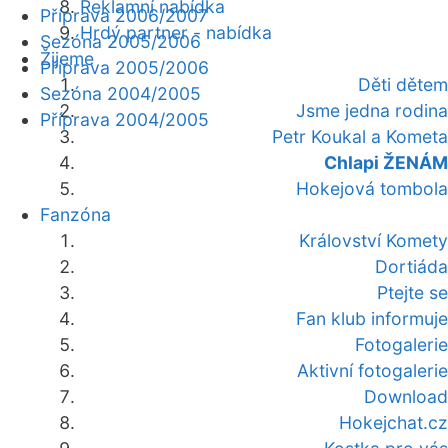
Reklamní nabídka
Příprava 2006/2007
Hrdý partner - nabídka
Sezóna 2005/2006
Žijeme
Příprava 2005/2006
Děti dětem
Sezóna 2004/2005
Jsme jedna rodina
Příprava 2004/2005
Petr Koukal a Kometa
Chlapi ŽENÁM
Hokejová tombola
Fanzóna
Království Komety
Dortiáda
Ptejte se
Fan klub informuje
Fotogalerie
Aktivní fotogalerie
Download
Hokejchat.cz