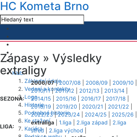
HC Kometa Brno
Zápasy »
Výsledky
extraligy
Klub
Základní údaje
2006/07
|
2007/08
|
2008/09
|
2009/10
|
Vedení a kontakty
2010/11
|
2011/12
|
2012/13
|
2013/14
|
Logo
SEZONA:
2014/15
|
2015/16
|
2016/17
|
2017/18
|
Historie
2018/19
|
2019/20
|
2020/21
|
2021/22
|
Podrobná historie
2022/23
|
2023/24
|
2024/25
|
2025/26
|
Ke stažení
extraliga
|
1.liga
|
2.liga západ
|
2.liga
LIGA:
Kariéra
střed
|
2.liga východ
|
Redakce webu