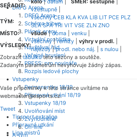
kolo
|
datum
|
SMĚR:
sestupně
|
SEŘADIT:
DRFG Arena
vzestupně
|
DRFG Arena
všechny
CEB
KLA
KVA
LIB
LIT
PCE
PLZ
TÝM:
Schéma tribun
SLA
SPA
TRI
VIT
VSE
ZLN
ZNO
Plánek areny
MÍSTO:
všude
|
doma
|
venku
|
Virtuální prohlídka
všechny
|
remízy
|
výhry v prodl.
|
VÝSLEDKY:
Návštěvní řád
nájezdy
|
prodl. nebo náj.
|
s nulou
|
Veřejné bruslení
Zobrazit
tabulku
této sezóny a soutěže.
PRESS: pro novináře
Zadaným parametrům nevyhovuje žádný zápas.
Rozpis ledové plochy
Vstupenky
Permanentky 18/19
Vaše připomínky k této stránce uvítáme na
Přípravná utkání 18/19
webmaster
@esports.cz.
Vstupenky 18/19
Tweet
Uvolňování míst
Tipsport extraliga
Zvýhodněné
Přípravná utkání
On-line
Liga mistrů
A-tým