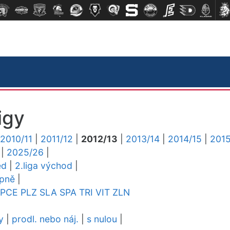
igy
2010/11
|
2011/12
|
2012/13
|
2013/14
|
2014/15
|
2015
|
2025/26
|
ed
|
2.liga východ
|
upně
|
PCE
PLZ
SLA
SPA
TRI
VIT
ZLN
y
|
prodl. nebo náj.
|
s nulou
|