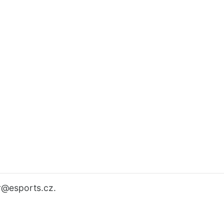
r
@esports.cz.