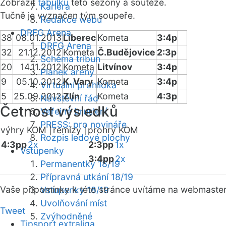
Zobrazit
tabulku
této sezóny a soutěže.
Kariéra
Tučně je vyznačen tým soupeře.
Redakce webu
DRFG Arena
38
08.01.2013
Liberec
Kometa
3:4p
DRFG Arena
32
21.12.2012
Kometa
Č.Budějovice
2:3p
Schéma tribun
20
14.11.2012
Kometa
Litvínov
3:4p
Plánek areny
9
05.10.2012
K. Vary
Kometa
3:4p
Virtuální prohlídka
5
25.09.2012
Zlín
Kometa
4:3p
Návštěvní řád
Četnost výsledků
Veřejné bruslení
PRESS: pro novináře
výhry KOM |
remízy |
prohry KOM
Rozpis ledové plochy
4:3pp
2x
2:3pp
1x
Vstupenky
3:4pp
2x
Permanentky 18/19
Přípravná utkání 18/19
Vaše připomínky k této stránce uvítáme na webmaste
Vstupenky 18/19
Uvolňování míst
Tweet
Zvýhodněné
Tipsport extraliga