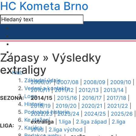
HC Kometa Brno
Zápasy »
Výsledky
extraligy
Klub
Základní údaje
2006/07
|
2007/08
|
2008/09
|
2009/10
|
Vedení a kontakty
2010/11
|
2011/12
|
2012/13
|
2013/14
|
Logo
SEZONA:
2014/15
|
2015/16
|
2016/17
|
2017/18
|
Historie
2018/19
|
2019/20
|
2020/21
|
2021/22
|
Podrobná historie
2022/23
|
2023/24
|
2024/25
|
2025/26
|
Ke stažení
extraliga
|
1.liga
|
2.liga západ
|
2.liga
LIGA:
Kariéra
střed
|
2.liga východ
|
Redakce webu