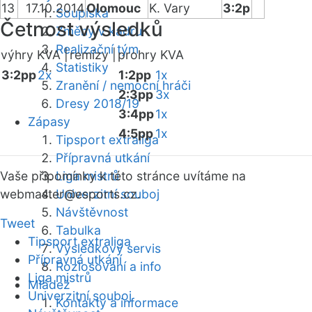
13
17.10.2014
Olomouc
K. Vary
3:2p
Soupiska
Četnost výsledků
Změny v kádru
Realizační tým
výhry KVA |
remízy |
prohry KVA
Statistiky
3:2pp
2x
1:2pp
1x
Zranění / nemocní hráči
2:3pp
3x
Dresy 2018/19
3:4pp
1x
Zápasy
4:5pp
1x
Tipsport extraliga
Přípravná utkání
Vaše připomínky k této stránce uvítáme na
Liga mistrů
webmaster
Univerzitní souboj
@esports.cz.
Návštěvnost
Tweet
Tabulka
Tipsport extraliga
Výsledkový servis
Přípravná utkání
Rozlosování a info
Liga mistrů
Mládež
Univerzitní souboj
Kontakty a informace