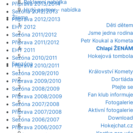
Reklamní nabídka
Příprava 2013/2014
Hrdý partner - nabídka
Sezóna 2012/2013
Žijeme
Příprava 2012/2013
Děti dětem
EHT 2012
Jsme jedna rodina
Sezóna 2011/2012
Petr Koukal a Kometa
Příprava 2011/2012
Chlapi ŽENÁM
EHT 2011
Hokejová tombola
Sezóna 2010/2011
Fanzóna
Příprava 2010/2011
Království Komety
Sezóna 2009/2010
Dortiáda
Příprava 2009/2010
Ptejte se
Sezóna 2008/2009
Fan klub informuje
Příprava 2008/2009
Fotogalerie
Sezóna 2007/2008
Aktivní fotogalerie
Příprava 2007/2008
Download
Sezóna 2006/2007
Hokejchat.cz
Příprava 2006/2007