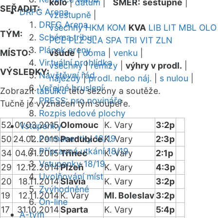
kolo
|
datum
|
SMĚR:
sestupně
|
SEŘADIT:
DRFG Arena
vzestupně
|
DRFG Arena
všechny
HKM
KOM
KVA
LIB
LIT
MBL
OLO
TÝM:
Schéma tribun
PCE
PLZ
SLA
SPA
TRI
VIT
ZLN
Plánek areny
MÍSTO:
všude
|
doma
|
venku
|
Virtuální prohlídka
všechny
|
remízy
|
výhry v prodl.
|
VÝSLEDKY:
Návštěvní řád
nájezdy
|
prodl. nebo náj.
|
s nulou
|
Veřejné bruslení
Zobrazit
tabulku
této sezóny a soutěže.
PRESS: pro novináře
Tučně je vyznačen tým soupeře.
Rozpis ledové plochy
52
01.03.2015
Olomouc
K. Vary
3:2p
Vstupenky
Permanentky 18/19
50
24.02.2015
Pardubice
K. Vary
2:3p
Přípravná utkání 18/19
34
04.01.2015
Třinec
K. Vary
2:1p
Vstupenky 18/19
29
12.12.2014
Plzeň
K. Vary
4:3p
Uvolňování míst
20
18.11.2014
Slavia
K. Vary
3:2p
Zvýhodněné
19
12.11.2014
K. Vary
Ml. Boleslav
3:2p
On-line
17
31.10.2014
Sparta
K. Vary
5:4p
A-tým