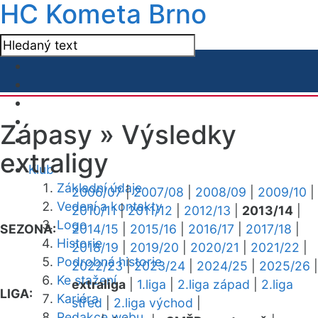
HC Kometa Brno
Zápasy »
Výsledky
extraligy
Klub
Základní údaje
2006/07
|
2007/08
|
2008/09
|
2009/10
|
Vedení a kontakty
2010/11
|
2011/12
|
2012/13
|
2013/14
|
Logo
SEZONA:
2014/15
|
2015/16
|
2016/17
|
2017/18
|
Historie
2018/19
|
2019/20
|
2020/21
|
2021/22
|
Podrobná historie
2022/23
|
2023/24
|
2024/25
|
2025/26
|
Ke stažení
extraliga
|
1.liga
|
2.liga západ
|
2.liga
LIGA:
Kariéra
střed
|
2.liga východ
|
Redakce webu