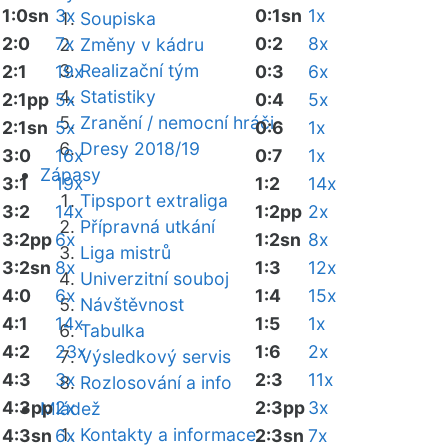
1:0sn
3x
0:1sn
1x
Soupiska
2:0
7x
0:2
8x
Změny v kádru
Realizační tým
2:1
19x
0:3
6x
Statistiky
2:1pp
5x
0:4
5x
Zranění / nemocní hráči
2:1sn
5x
0:6
1x
Dresy 2018/19
3:0
16x
0:7
1x
Zápasy
3:1
19x
1:2
14x
Tipsport extraliga
3:2
14x
1:2pp
2x
Přípravná utkání
3:2pp
6x
1:2sn
8x
Liga mistrů
3:2sn
8x
1:3
12x
Univerzitní souboj
4:0
6x
1:4
15x
Návštěvnost
4:1
14x
1:5
1x
Tabulka
4:2
23x
1:6
2x
Výsledkový servis
4:3
3x
2:3
11x
Rozlosování a info
4:3pp
2x
2:3pp
3x
Mládež
Kontakty a informace
4:3sn
6x
2:3sn
7x