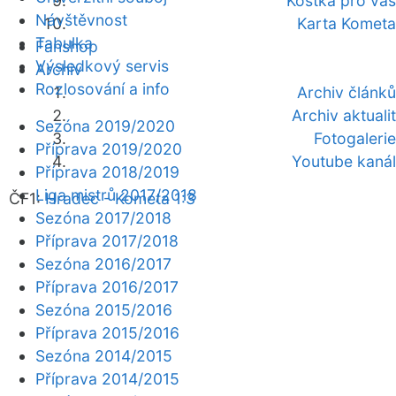
Kostka pro vás
Návštěvnost
Karta Kometa
Tabulka
Fanshop
Výsledkový servis
Archiv
Rozlosování a info
Archiv článků
Archiv aktualit
Sezóna 2019/2020
Fotogalerie
Příprava 2019/2020
Youtube kanál
Příprava 2018/2019
Liga mistrů 2017/2018
ČF1:
Hradec - Kometa 1:3
Sezóna 2017/2018
Příprava 2017/2018
Sezóna 2016/2017
Příprava 2016/2017
Sezóna 2015/2016
Příprava 2015/2016
Sezóna 2014/2015
Příprava 2014/2015