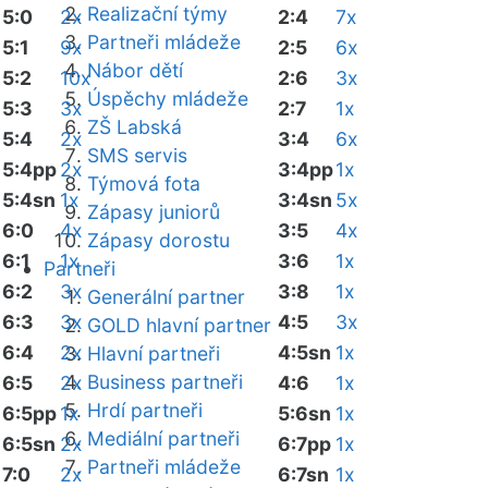
Realizační týmy
5:0
2x
2:4
7x
Partneři mládeže
5:1
9x
2:5
6x
Nábor dětí
5:2
10x
2:6
3x
Úspěchy mládeže
5:3
3x
2:7
1x
ZŠ Labská
5:4
2x
3:4
6x
SMS servis
5:4pp
2x
3:4pp
1x
Týmová fota
5:4sn
1x
3:4sn
5x
Zápasy juniorů
6:0
4x
3:5
4x
Zápasy dorostu
6:1
1x
3:6
1x
Partneři
6:2
3x
3:8
1x
Generální partner
6:3
3x
4:5
3x
GOLD hlavní partner
6:4
2x
4:5sn
1x
Hlavní partneři
Business partneři
6:5
2x
4:6
1x
Hrdí partneři
6:5pp
1x
5:6sn
1x
Mediální partneři
6:5sn
2x
6:7pp
1x
Partneři mládeže
7:0
2x
6:7sn
1x