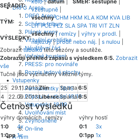
kolo
|
datum
|
SMĚR:
sestupně
|
SEŘADIT:
DRFG Arena
vzestupně
|
DRFG Arena
všechny
CHM
HKM
KLA
KOM
KVA
LIB
TÝM:
Schéma tribun
LIT
PCE
PLZ
SLA
SPA
TRI
VIT
ZLN
Plánek areny
všechny
|
remízy
|
výhry v prodl.
|
VÝSLEDKY:
Virtuální prohlídka
nájezdy
|
prodl. nebo náj.
|
s nulou
|
Návštěvní řád
Zobrazit
tabulku
této sezóny a soutěže.
Veřejné bruslení
Zobrazuji přehled zápasů s výsledkem 6:5.
Zobrazit
PRESS: pro novináře
vše
Rozpis ledové plochy
Tučně jsou vyznačeny vítězné týmy.
Vstupenky
25
29.11.2013
Zlín
Sparta
6:5
Permanentky 18/19
Přípravná utkání 18/19
4
22.09.2013
Liberec
Sparta
6:5
Četnost výsledků
Vstupenky 18/19
Uvolňování míst
výhry domácích
remízy
výhry hostí
Zvýhodněné
1:0
4x
0:1
3x
On-line
1:0pp
1x
0:1pp
1x
A-tým