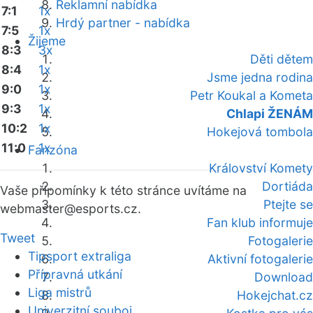
Reklamní nabídka
7:1
1x
Hrdý partner - nabídka
7:5
1x
Žijeme
8:3
3x
Děti dětem
8:4
1x
Jsme jedna rodina
9:0
1x
Petr Koukal a Kometa
9:3
1x
Chlapi ŽENÁM
10:2
1x
Hokejová tombola
11:0
1x
Fanzóna
Království Komety
Dortiáda
Vaše připomínky k této stránce uvítáme na
Ptejte se
webmaster
@esports.cz.
Fan klub informuje
Tweet
Fotogalerie
Tipsport extraliga
Aktivní fotogalerie
Přípravná utkání
Download
Liga mistrů
Hokejchat.cz
Univerzitní souboj