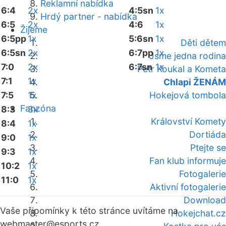
Reklamní nabídka
6:4
2x
4:5sn
1x
Hrdý partner - nabídka
6:5
2x
4:6
1x
Žijeme
6:5pp
1x
5:6sn
1x
Děti dětem
6:5sn
2x
6:7pp
1x
Jsme jedna rodina
7:0
2x
6:7sn
1x
Petr Koukal a Kometa
7:1
1x
Chlapi ŽENÁM
7:5
1x
Hokejová tombola
Fanzóna
8:3
3x
Království Komety
8:4
1x
Dortiáda
9:0
1x
Ptejte se
9:3
1x
Fan klub informuje
10:2
1x
Fotogalerie
11:0
1x
Aktivní fotogalerie
Download
Vaše připomínky k této stránce uvítáme na
Hokejchat.cz
webmaster
@esports.cz.