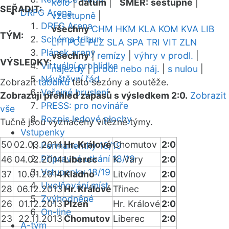
kolo
|
datum
|
SMĚR:
sestupně
|
SEŘADIT:
DRFG Arena
vzestupně
|
DRFG Arena
všechny
CHM
HKM
KLA
KOM
KVA
LIB
TÝM:
Schéma tribun
LIT
PCE
PLZ
SLA
SPA
TRI
VIT
ZLN
Plánek areny
všechny
|
remízy
|
výhry v prodl.
|
VÝSLEDKY:
Virtuální prohlídka
nájezdy
|
prodl. nebo náj.
|
s nulou
|
Návštěvní řád
Zobrazit
tabulku
této sezóny a soutěže.
Veřejné bruslení
Zobrazuji přehled zápasů s výsledkem 2:0.
Zobrazit
PRESS: pro novináře
vše
Rozpis ledové plochy
Tučně jsou vyznačeny vítězné týmy.
Vstupenky
50
02.03.2014
Hr. Králové
Chomutov
2:0
Permanentky 18/19
Přípravná utkání 18/19
46
04.02.2014
Liberec
K. Vary
2:0
Vstupenky 18/19
37
10.01.2014
Kladno
Litvínov
2:0
Uvolňování míst
28
06.12.2013
Hr. Králové
Třinec
2:0
Zvýhodněné
26
01.12.2013
Plzeň
Hr. Králové
2:0
On-line
23
22.11.2013
Chomutov
Liberec
2:0
A-tým