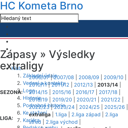
HC Kometa Brno
Zápasy »
Výsledky
extraligy
Klub
Základní údaje
2006/07
|
2007/08
|
2008/09
|
2009/10
|
Vedení a kontakty
2010/11
|
2011/12
|
2012/13
|
2013/14
|
Logo
SEZONA:
2014/15
|
2015/16
|
2016/17
|
2017/18
|
Historie
2018/19
|
2019/20
|
2020/21
|
2021/22
|
Podrobná historie
2022/23
|
2023/24
|
2024/25
|
2025/26
|
Ke stažení
extraliga
|
1.liga
|
2.liga západ
|
2.liga
LIGA:
Kariéra
střed
|
2.liga východ
|
Redakce webu