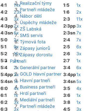
Realizační týmy
4:1
14x
1:5
1x
Partneři mládeže
4:2
23x
1:6
2x
Nábor dětí
4:3
3x
2:3
11x
Úspěchy mládeže
4:3pp
2x
2:3pp
3x
ZŠ Labská
4:3sn
6x
2:3sn
7x
SMS servis
5:0
2x
2:4
7x
Týmová fota
5:1
9x
2:5
6x
Zápasy juniorů
5:2
10x
2:6
3x
Zápasy dorostu
5:3
3x
2:7
1x
Partneři
5:4
2x
Generální partner
3:4
6x
GOLD hlavní partner
5:4pp
2x
3:4pp
1x
Hlavní partneři
5:4sn
1x
3:4sn
5x
Business partneři
6:0
4x
3:5
4x
Hrdí partneři
6:1
1x
3:6
1x
Mediální partneři
6:2
3x
3:8
1x
Partneři mládeže
6:3
3x
4:5
3x