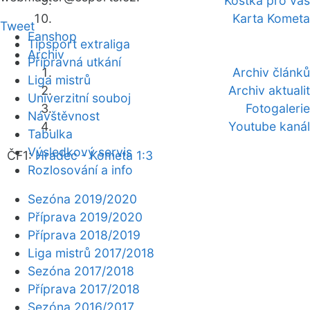
Kostka pro vás
Karta Kometa
Tweet
Fanshop
Tipsport extraliga
Archiv
Přípravná utkání
Archiv článků
Liga mistrů
Archiv aktualit
Univerzitní souboj
Fotogalerie
Návštěvnost
Youtube kanál
Tabulka
Výsledkový servis
ČF1:
Hradec - Kometa 1:3
Rozlosování a info
Sezóna 2019/2020
Příprava 2019/2020
Příprava 2018/2019
Liga mistrů 2017/2018
Sezóna 2017/2018
Příprava 2017/2018
Sezóna 2016/2017