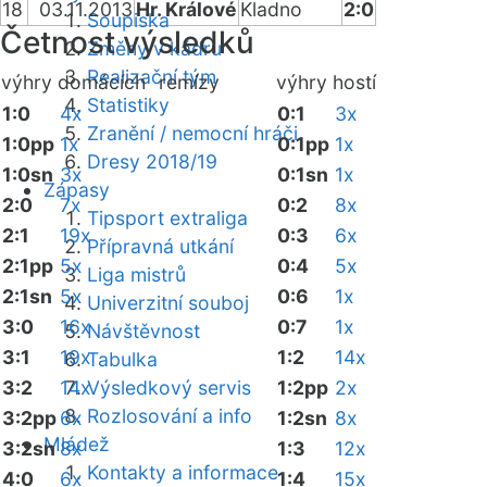
18
03.11.2013
Hr. Králové
Kladno
2:0
Soupiska
Četnost výsledků
Změny v kádru
Realizační tým
výhry domácích
remízy
výhry hostí
Statistiky
1:0
4x
0:1
3x
Zranění / nemocní hráči
1:0pp
1x
0:1pp
1x
Dresy 2018/19
1:0sn
3x
0:1sn
1x
Zápasy
2:0
7x
0:2
8x
Tipsport extraliga
2:1
19x
0:3
6x
Přípravná utkání
2:1pp
5x
0:4
5x
Liga mistrů
2:1sn
5x
0:6
1x
Univerzitní souboj
3:0
16x
0:7
1x
Návštěvnost
3:1
19x
1:2
14x
Tabulka
3:2
14x
Výsledkový servis
1:2pp
2x
Rozlosování a info
3:2pp
6x
1:2sn
8x
Mládež
3:2sn
8x
1:3
12x
Kontakty a informace
4:0
6x
1:4
15x