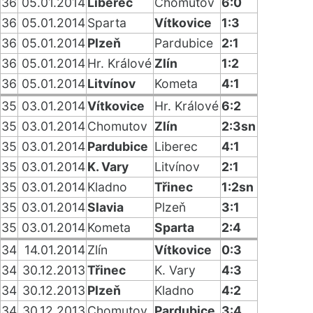
36
05.01.2014
Liberec
Chomutov
6:0
36
05.01.2014
Sparta
Vítkovice
1:3
36
05.01.2014
Plzeň
Pardubice
2:1
36
05.01.2014
Hr. Králové
Zlín
1:2
36
05.01.2014
Litvínov
Kometa
4:1
35
03.01.2014
Vítkovice
Hr. Králové
6:2
35
03.01.2014
Chomutov
Zlín
2:3sn
35
03.01.2014
Pardubice
Liberec
4:1
35
03.01.2014
K. Vary
Litvínov
2:1
35
03.01.2014
Kladno
Třinec
1:2sn
35
03.01.2014
Slavia
Plzeň
3:1
35
03.01.2014
Kometa
Sparta
2:4
34
14.01.2014
Zlín
Vítkovice
0:3
34
30.12.2013
Třinec
K. Vary
4:3
34
30.12.2013
Plzeň
Kladno
4:2
34
30.12.2013
Chomutov
Pardubice
3:4