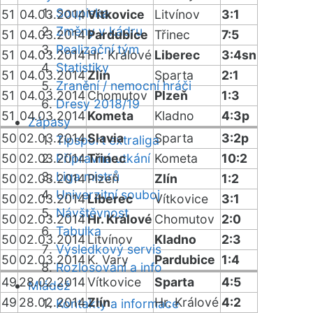
Soupiska
51
04.03.2014
Vítkovice
Litvínov
3:1
Změny v kádru
51
04.03.2014
Pardubice
Třinec
7:5
Realizační tým
51
04.03.2014
Hr. Králové
Liberec
3:4sn
Statistiky
51
04.03.2014
Zlín
Sparta
2:1
Zranění / nemocní hráči
51
04.03.2014
Chomutov
Plzeň
1:3
Dresy 2018/19
51
04.03.2014
Kometa
Kladno
4:3p
Zápasy
50
02.03.2014
Slavia
Sparta
3:2p
Tipsport extraliga
50
02.03.2014
Přípravná utkání
Třinec
Kometa
10:2
Liga mistrů
50
02.03.2014
Plzeň
Zlín
1:2
Univerzitní souboj
50
02.03.2014
Liberec
Vítkovice
3:1
Návštěvnost
50
02.03.2014
Hr. Králové
Chomutov
2:0
Tabulka
50
02.03.2014
Litvínov
Kladno
2:3
Výsledkový servis
50
02.03.2014
K. Vary
Pardubice
1:4
Rozlosování a info
49
28.02.2014
Vítkovice
Sparta
4:5
Mládež
49
28.02.2014
Zlín
Hr. Králové
4:2
Kontakty a informace