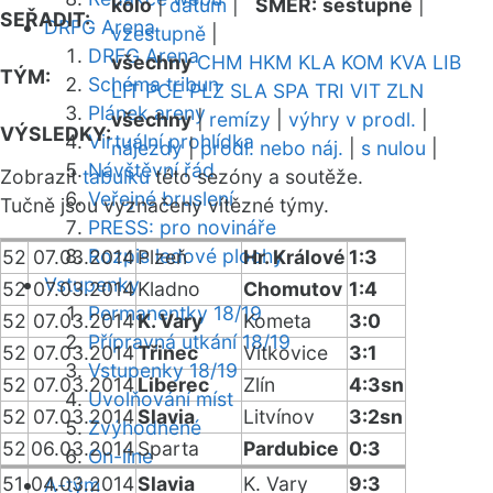
kolo
|
datum
|
SMĚR:
sestupně
|
SEŘADIT:
DRFG Arena
vzestupně
|
DRFG Arena
všechny
CHM
HKM
KLA
KOM
KVA
LIB
TÝM:
Schéma tribun
LIT
PCE
PLZ
SLA
SPA
TRI
VIT
ZLN
Plánek areny
všechny
|
remízy
|
výhry v prodl.
|
VÝSLEDKY:
Virtuální prohlídka
nájezdy
|
prodl. nebo náj.
|
s nulou
|
Návštěvní řád
Zobrazit
tabulku
této sezóny a soutěže.
Veřejné bruslení
Tučně jsou vyznačeny vítězné týmy.
PRESS: pro novináře
Rozpis ledové plochy
52
07.03.2014
Plzeň
Hr. Králové
1:3
Vstupenky
52
07.03.2014
Kladno
Chomutov
1:4
Permanentky 18/19
52
07.03.2014
K. Vary
Kometa
3:0
Přípravná utkání 18/19
52
07.03.2014
Třinec
Vítkovice
3:1
Vstupenky 18/19
52
07.03.2014
Liberec
Zlín
4:3sn
Uvolňování míst
52
07.03.2014
Slavia
Litvínov
3:2sn
Zvýhodněné
52
06.03.2014
Sparta
Pardubice
0:3
On-line
51
04.03.2014
Slavia
K. Vary
9:3
A-tým