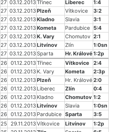
27
03.12.2013
Třinec
Liberec
1:4
27
03.12.2013
Plzeň
Vítkovice
3:2
27
03.12.2013
Kladno
Slavia
3:1
27
03.12.2013
Kometa
Pardubice
5:4
27
03.12.2013
K. Vary
Chomutov
2:1
27
03.12.2013
Litvínov
Zlín
1:0sn
27
03.12.2013
Sparta
Hr. Králové
1:2p
26
01.12.2013
Třinec
Vítkovice
2:4
26
01.12.2013
K. Vary
Kometa
2:3p
26
01.12.2013
Plzeň
Hr. Králové
2:0
26
01.12.2013
Liberec
Zlín
0:4
26
01.12.2013
Kladno
Chomutov
1:2
26
01.12.2013
Litvínov
Slavia
1:0sn
26
01.12.2013
Pardubice
Sparta
3:5
25
29.11.2013
Vítkovice
Litvínov
1:2p