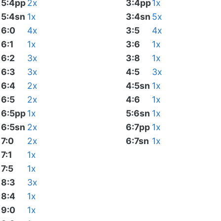
5:4pp
2x
3:4pp
1x
5:4sn
1x
3:4sn
5x
6:0
4x
3:5
4x
6:1
1x
3:6
1x
6:2
3x
3:8
1x
6:3
3x
4:5
3x
6:4
2x
4:5sn
1x
6:5
2x
4:6
1x
6:5pp
1x
5:6sn
1x
6:5sn
2x
6:7pp
1x
7:0
2x
6:7sn
1x
7:1
1x
7:5
1x
8:3
3x
8:4
1x
9:0
1x