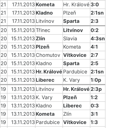
21
17.11.2013
Kometa
Hr. Králové
3:0
21
17.11.2013
Kladno
Plzeň
2:1sn
21
17.11.2013
Litvínov
Sparta
2:3
20
15.11.2013
Třinec
Litvínov
0:2
20
15.11.2013
Zlín
Slavia
4:3sn
20
15.11.2013
Plzeň
Kometa
4:1
20
15.11.2013
Chomutov
Vítkovice
2:7
20
15.11.2013
Kladno
Sparta
2:5
20
15.11.2013
Hr. Králové
Pardubice
2:1sn
20
15.11.2013
Liberec
K. Vary
1:0p
19
13.11.2013
Litvínov
Hr. Králové
2:3p
19
13.11.2013
K. Vary
Plzeň
1:2
19
13.11.2013
Kladno
Liberec
0:3
19
13.11.2013
Kometa
Zlín
3:1
19
13.11.2013
Pardubice
Vítkovice
1:3