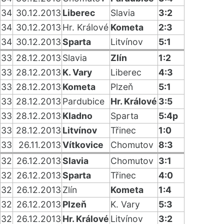
34
30.12.2013
Liberec
Slavia
3:2
34
30.12.2013
Hr. Králové
Kometa
2:3
34
30.12.2013
Sparta
Litvínov
5:1
33
28.12.2013
Slavia
Zlín
1:2
33
28.12.2013
K. Vary
Liberec
4:3
33
28.12.2013
Kometa
Plzeň
5:1
33
28.12.2013
Pardubice
Hr. Králové
3:5
33
28.12.2013
Kladno
Sparta
5:4p
33
28.12.2013
Litvínov
Třinec
1:0
33
26.11.2013
Vítkovice
Chomutov
8:3
32
26.12.2013
Slavia
Chomutov
3:1
32
26.12.2013
Sparta
Třinec
4:0
32
26.12.2013
Zlín
Kometa
1:4
32
26.12.2013
Plzeň
K. Vary
5:3
32
26.12.2013
Hr. Králové
Litvínov
3:2