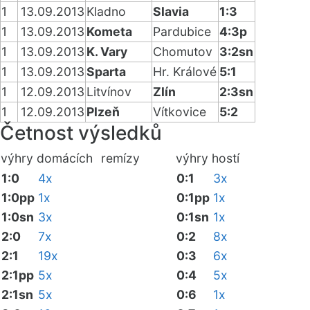
1
13.09.2013
Kladno
Slavia
1:3
1
13.09.2013
Kometa
Pardubice
4:3p
1
13.09.2013
K. Vary
Chomutov
3:2sn
1
13.09.2013
Sparta
Hr. Králové
5:1
1
12.09.2013
Litvínov
Zlín
2:3sn
1
12.09.2013
Plzeň
Vítkovice
5:2
Četnost výsledků
výhry domácích
remízy
výhry hostí
1:0
4x
0:1
3x
1:0pp
1x
0:1pp
1x
1:0sn
3x
0:1sn
1x
2:0
7x
0:2
8x
2:1
19x
0:3
6x
2:1pp
5x
0:4
5x
2:1sn
5x
0:6
1x