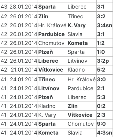
43
28.01.2014
Sparta
Liberec
3:1
42
26.01.2014
Zlín
Třinec
3:2
42
26.01.2014
Hr. Králové
K. Vary
3:4sn
42
26.01.2014
Pardubice
Slavia
3:1
42
26.01.2014
Chomutov
Kometa
1:2
42
26.01.2014
Plzeň
Sparta
1:0
42
26.01.2014
Liberec
Litvínov
3:2p
42
21.01.2014
Vítkovice
Kladno
5:2
41
24.01.2014
Třinec
Hr. Králové
3:0
41
24.01.2014
Litvínov
Pardubice
2:1
41
24.01.2014
Plzeň
Liberec
5:3
41
24.01.2014
Kladno
Zlín
0:2
41
24.01.2014
K. Vary
Vítkovice
2:3
41
24.01.2014
Sparta
Chomutov
9:0
41
24.01.2014
Kometa
Slavia
4:3sn