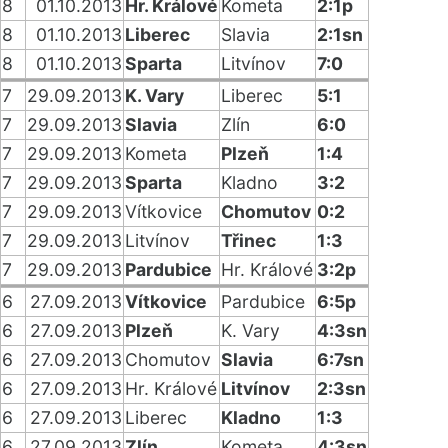
8
01.10.2013
Hr. Králové
Kometa
2:1p
8
01.10.2013
Liberec
Slavia
2:1sn
8
01.10.2013
Sparta
Litvínov
7:0
7
29.09.2013
K. Vary
Liberec
5:1
7
29.09.2013
Slavia
Zlín
6:0
7
29.09.2013
Kometa
Plzeň
1:4
7
29.09.2013
Sparta
Kladno
3:2
7
29.09.2013
Vítkovice
Chomutov
0:2
7
29.09.2013
Litvínov
Třinec
1:3
7
29.09.2013
Pardubice
Hr. Králové
3:2p
6
27.09.2013
Vítkovice
Pardubice
6:5p
6
27.09.2013
Plzeň
K. Vary
4:3sn
6
27.09.2013
Chomutov
Slavia
6:7sn
6
27.09.2013
Hr. Králové
Litvínov
2:3sn
6
27.09.2013
Liberec
Kladno
1:3
6
27.09.2013
Zlín
Kometa
4:3sn