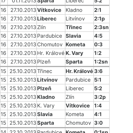
17
01.11.2013
Sparta
Liberec
5:2
16
27.10.2013
Vítkovice
Kladno
2:1
16
27.10.2013
Liberec
Litvínov
2:1p
16
27.10.2013
Zlín
Třinec
2:3sn
16
27.10.2013
Pardubice
Slavia
4:5
16
27.10.2013
Chomutov
Kometa
0:3
16
27.10.2013
Hr. Králové
K. Vary
1:2
16
27.10.2013
Plzeň
Sparta
1:2sn
15
25.10.2013
Třinec
Hr. Králové
3:6
15
25.10.2013
Litvínov
Pardubice
5:1
15
25.10.2013
Plzeň
Liberec
5:2
15
25.10.2013
Kladno
Zlín
3:2p
15
25.10.2013
K. Vary
Vítkovice
1:4
15
25.10.2013
Slavia
Kometa
4:1
15
25.10.2013
Sparta
Chomutov
3:0
14
22.10.2013
Pardubice
Kometa
0:1sn