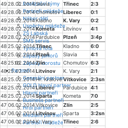
Realizační týmy
49
28.02.2014
Slavia
Třinec
2:3
Partneři mládeže
49
28.02.2014
Chomutov
Liberec
0:1
Nábor dětí
49
28.02.2014
Kladno
K. Vary
0:2
Úspěchy mládeže
49
28.02.2014
Kometa
Litvínov
4:1
ZŠ Labská
49
28.02.2014
Pardubice
Plzeň
3:4p
SMS servis
48
25.02.2014
Třinec
Kladno
6:0
Týmová fota
48
25.02.2014
Plzeň
Slavia
4:1
Zápasy juniorů
48
25.02.2014
Zlín
Chomutov
6:3
Zápasy dorostu
Partneři
48
25.02.2014
Litvínov
K. Vary
2:1
Generální partner
48
25.02.2014
Hr. Králové
Vítkovice
2:3sn
GOLD hlavní partner
48
25.02.2014
Liberec
Pardubice
4:1
Hlavní partneři
48
25.02.2014
Sparta
Kometa
7:0
Business partneři
47
06.02.2014
Vítkovice
Zlín
2:5
Hrdí partneři
47
06.02.2014
Litvínov
Sparta
3:2sn
Mediální partneři
47
06.02.2014
K. Vary
Třinec
2:6
Partneři mládeže