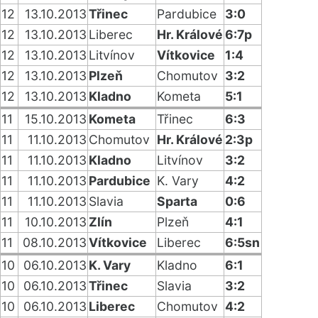
12
13.10.2013
Třinec
Pardubice
3:0
12
13.10.2013
Liberec
Hr. Králové
6:7p
12
13.10.2013
Litvínov
Vítkovice
1:4
12
13.10.2013
Plzeň
Chomutov
3:2
12
13.10.2013
Kladno
Kometa
5:1
11
15.10.2013
Kometa
Třinec
6:3
11
11.10.2013
Chomutov
Hr. Králové
2:3p
11
11.10.2013
Kladno
Litvínov
3:2
11
11.10.2013
Pardubice
K. Vary
4:2
11
11.10.2013
Slavia
Sparta
0:6
11
10.10.2013
Zlín
Plzeň
4:1
11
08.10.2013
Vítkovice
Liberec
6:5sn
10
06.10.2013
K. Vary
Kladno
6:1
10
06.10.2013
Třinec
Slavia
3:2
10
06.10.2013
Liberec
Chomutov
4:2