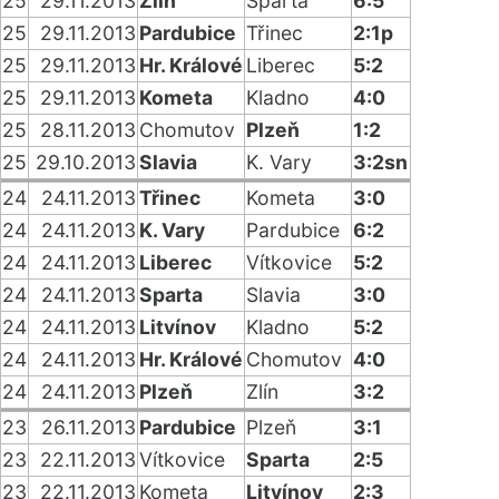
25
29.11.2013
Zlín
Sparta
6:5
25
29.11.2013
Pardubice
Třinec
2:1p
25
29.11.2013
Hr. Králové
Liberec
5:2
25
29.11.2013
Kometa
Kladno
4:0
25
28.11.2013
Chomutov
Plzeň
1:2
25
29.10.2013
Slavia
K. Vary
3:2sn
24
24.11.2013
Třinec
Kometa
3:0
24
24.11.2013
K. Vary
Pardubice
6:2
24
24.11.2013
Liberec
Vítkovice
5:2
24
24.11.2013
Sparta
Slavia
3:0
24
24.11.2013
Litvínov
Kladno
5:2
24
24.11.2013
Hr. Králové
Chomutov
4:0
24
24.11.2013
Plzeň
Zlín
3:2
23
26.11.2013
Pardubice
Plzeň
3:1
23
22.11.2013
Vítkovice
Sparta
2:5
23
22.11.2013
Kometa
Litvínov
2:3