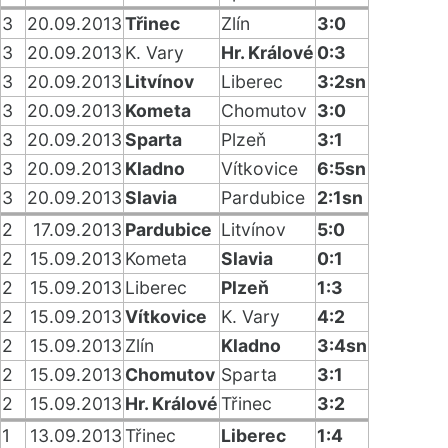
3
20.09.2013
Třinec
Zlín
3:0
3
20.09.2013
K. Vary
Hr. Králové
0:3
3
20.09.2013
Litvínov
Liberec
3:2sn
3
20.09.2013
Kometa
Chomutov
3:0
3
20.09.2013
Sparta
Plzeň
3:1
3
20.09.2013
Kladno
Vítkovice
6:5sn
3
20.09.2013
Slavia
Pardubice
2:1sn
2
17.09.2013
Pardubice
Litvínov
5:0
2
15.09.2013
Kometa
Slavia
0:1
2
15.09.2013
Liberec
Plzeň
1:3
2
15.09.2013
Vítkovice
K. Vary
4:2
2
15.09.2013
Zlín
Kladno
3:4sn
2
15.09.2013
Chomutov
Sparta
3:1
2
15.09.2013
Hr. Králové
Třinec
3:2
1
13.09.2013
Třinec
Liberec
1:4