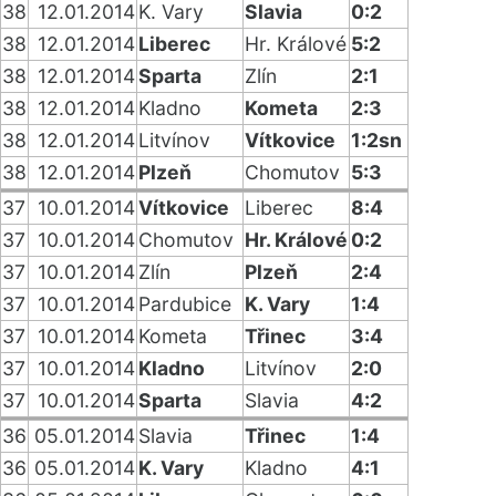
38
12.01.2014
K. Vary
Slavia
0:2
38
12.01.2014
Liberec
Hr. Králové
5:2
38
12.01.2014
Sparta
Zlín
2:1
38
12.01.2014
Kladno
Kometa
2:3
38
12.01.2014
Litvínov
Vítkovice
1:2sn
38
12.01.2014
Plzeň
Chomutov
5:3
37
10.01.2014
Vítkovice
Liberec
8:4
37
10.01.2014
Chomutov
Hr. Králové
0:2
37
10.01.2014
Zlín
Plzeň
2:4
37
10.01.2014
Pardubice
K. Vary
1:4
37
10.01.2014
Kometa
Třinec
3:4
37
10.01.2014
Kladno
Litvínov
2:0
37
10.01.2014
Sparta
Slavia
4:2
36
05.01.2014
Slavia
Třinec
1:4
36
05.01.2014
K. Vary
Kladno
4:1