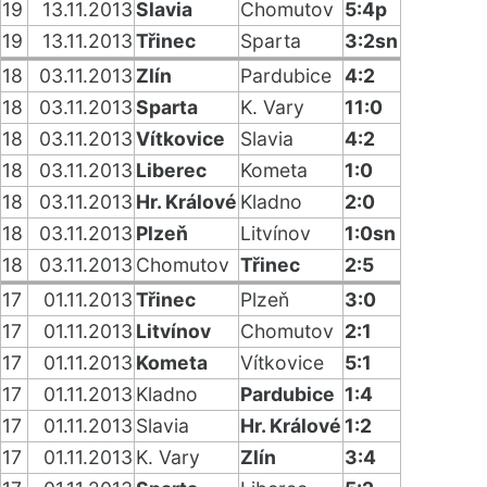
19
13.11.2013
Slavia
Chomutov
5:4p
19
13.11.2013
Třinec
Sparta
3:2sn
18
03.11.2013
Zlín
Pardubice
4:2
18
03.11.2013
Sparta
K. Vary
11:0
18
03.11.2013
Vítkovice
Slavia
4:2
18
03.11.2013
Liberec
Kometa
1:0
18
03.11.2013
Hr. Králové
Kladno
2:0
18
03.11.2013
Plzeň
Litvínov
1:0sn
18
03.11.2013
Chomutov
Třinec
2:5
17
01.11.2013
Třinec
Plzeň
3:0
17
01.11.2013
Litvínov
Chomutov
2:1
17
01.11.2013
Kometa
Vítkovice
5:1
17
01.11.2013
Kladno
Pardubice
1:4
17
01.11.2013
Slavia
Hr. Králové
1:2
17
01.11.2013
K. Vary
Zlín
3:4