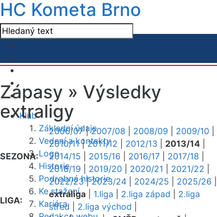
HC Kometa Brno
Zápasy »
Výsledky
extraligy
Klub
Základní údaje
2006/07
|
2007/08
|
2008/09
|
2009/10
|
Vedení a kontakty
2010/11
|
2011/12
|
2012/13
|
2013/14
|
Logo
SEZONA:
2014/15
|
2015/16
|
2016/17
|
2017/18
|
Historie
2018/19
|
2019/20
|
2020/21
|
2021/22
|
Podrobná historie
2022/23
|
2023/24
|
2024/25
|
2025/26
|
Ke stažení
extraliga
|
1.liga
|
2.liga západ
|
2.liga
LIGA:
Kariéra
střed
|
2.liga východ
|
Redakce webu