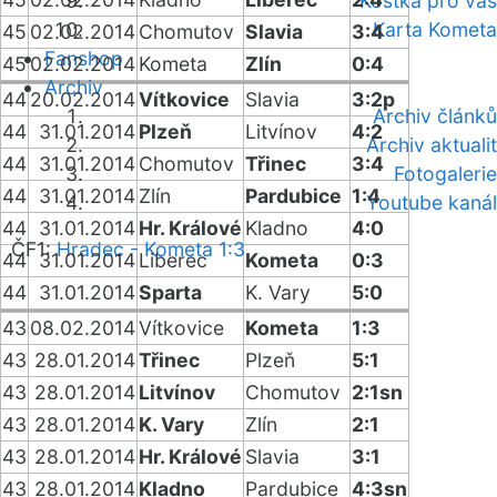
Kostka pro vás
Karta Kometa
45
02.02.2014
Chomutov
Slavia
3:4
Fanshop
45
02.02.2014
Kometa
Zlín
0:4
Archiv
44
20.02.2014
Vítkovice
Slavia
3:2p
Archiv článků
44
31.01.2014
Plzeň
Litvínov
4:2
Archiv aktualit
44
31.01.2014
Chomutov
Třinec
3:4
Fotogalerie
44
31.01.2014
Zlín
Pardubice
1:4
Youtube kanál
44
31.01.2014
Hr. Králové
Kladno
4:0
ČF1:
Hradec - Kometa 1:3
44
31.01.2014
Liberec
Kometa
0:3
44
31.01.2014
Sparta
K. Vary
5:0
43
08.02.2014
Vítkovice
Kometa
1:3
43
28.01.2014
Třinec
Plzeň
5:1
43
28.01.2014
Litvínov
Chomutov
2:1sn
43
28.01.2014
K. Vary
Zlín
2:1
43
28.01.2014
Hr. Králové
Slavia
3:1
43
28.01.2014
Kladno
Pardubice
4:3sn