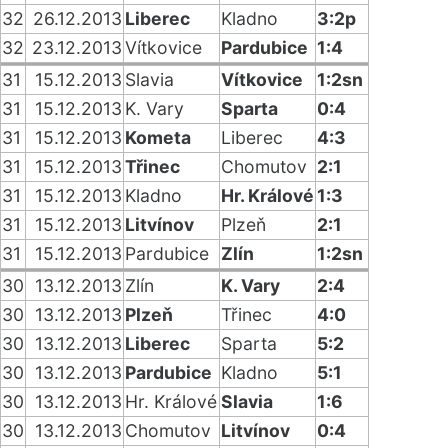
32
26.12.2013
Liberec
Kladno
3:2p
32
23.12.2013
Vítkovice
Pardubice
1:4
31
15.12.2013
Slavia
Vítkovice
1:2sn
31
15.12.2013
K. Vary
Sparta
0:4
31
15.12.2013
Kometa
Liberec
4:3
31
15.12.2013
Třinec
Chomutov
2:1
31
15.12.2013
Kladno
Hr. Králové
1:3
31
15.12.2013
Litvínov
Plzeň
2:1
31
15.12.2013
Pardubice
Zlín
1:2sn
30
13.12.2013
Zlín
K. Vary
2:4
30
13.12.2013
Plzeň
Třinec
4:0
30
13.12.2013
Liberec
Sparta
5:2
30
13.12.2013
Pardubice
Kladno
5:1
30
13.12.2013
Hr. Králové
Slavia
1:6
30
13.12.2013
Chomutov
Litvínov
0:4