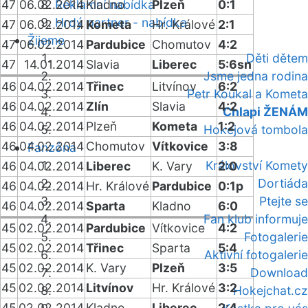
47
06.02.2014
Reklamní nabídka
Kladno
Plzeň
0:1
Hrdý partner - nabídka
47
06.02.2014
Kometa
Hr. Králové
2:1
Žijeme
47
06.02.2014
Pardubice
Chomutov
4:2
Děti dětem
47
14.01.2014
Slavia
Liberec
5:6sn
Jsme jedna rodina
46
04.02.2014
Třinec
Litvínov
6:2
Petr Koukal a Kometa
46
04.02.2014
Zlín
Slavia
4:2
Chlapi ŽENÁM
46
04.02.2014
Plzeň
Kometa
1:2
Hokejová tombola
46
04.02.2014
Chomutov
Vítkovice
3:8
Fanzóna
Království Komety
46
04.02.2014
Liberec
K. Vary
2:0
Dortiáda
46
04.02.2014
Hr. Králové
Pardubice
0:1p
Ptejte se
46
04.02.2014
Sparta
Kladno
6:0
Fan klub informuje
45
02.02.2014
Pardubice
Vítkovice
4:2
Fotogalerie
45
02.02.2014
Třinec
Sparta
5:4
Aktivní fotogalerie
45
02.02.2014
K. Vary
Plzeň
3:5
Download
45
02.02.2014
Litvínov
Hr. Králové
3:2
Hokejchat.cz
45
02.02.2014
Kladno
Liberec
2:4