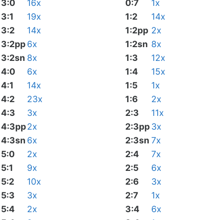
3:0
16x
0:7
1x
3:1
19x
1:2
14x
3:2
14x
1:2pp
2x
3:2pp
6x
1:2sn
8x
3:2sn
8x
1:3
12x
4:0
6x
1:4
15x
4:1
14x
1:5
1x
4:2
23x
1:6
2x
4:3
3x
2:3
11x
4:3pp
2x
2:3pp
3x
4:3sn
6x
2:3sn
7x
5:0
2x
2:4
7x
5:1
9x
2:5
6x
5:2
10x
2:6
3x
5:3
3x
2:7
1x
5:4
2x
3:4
6x