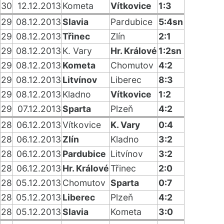
30
12.12.2013
Kometa
Vítkovice
1:3
29
08.12.2013
Slavia
Pardubice
5:4sn
29
08.12.2013
Třinec
Zlín
2:1
29
08.12.2013
K. Vary
Hr. Králové
1:2sn
29
08.12.2013
Kometa
Chomutov
4:2
29
08.12.2013
Litvínov
Liberec
8:3
29
08.12.2013
Kladno
Vítkovice
1:2
29
07.12.2013
Sparta
Plzeň
4:2
28
06.12.2013
Vítkovice
K. Vary
0:4
28
06.12.2013
Zlín
Kladno
3:2
28
06.12.2013
Pardubice
Litvínov
3:2
28
06.12.2013
Hr. Králové
Třinec
2:0
28
05.12.2013
Chomutov
Sparta
0:7
28
05.12.2013
Liberec
Plzeň
4:2
28
05.12.2013
Slavia
Kometa
3:0