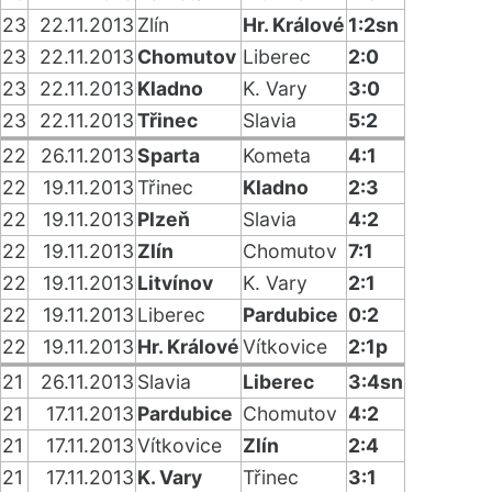
23
22.11.2013
Zlín
Hr. Králové
1:2sn
23
22.11.2013
Chomutov
Liberec
2:0
23
22.11.2013
Kladno
K. Vary
3:0
23
22.11.2013
Třinec
Slavia
5:2
22
26.11.2013
Sparta
Kometa
4:1
22
19.11.2013
Třinec
Kladno
2:3
22
19.11.2013
Plzeň
Slavia
4:2
22
19.11.2013
Zlín
Chomutov
7:1
22
19.11.2013
Litvínov
K. Vary
2:1
22
19.11.2013
Liberec
Pardubice
0:2
22
19.11.2013
Hr. Králové
Vítkovice
2:1p
21
26.11.2013
Slavia
Liberec
3:4sn
21
17.11.2013
Pardubice
Chomutov
4:2
21
17.11.2013
Vítkovice
Zlín
2:4
21
17.11.2013
K. Vary
Třinec
3:1