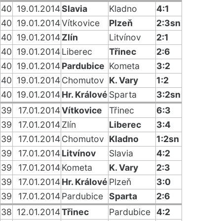
40
19.01.2014
Slavia
Kladno
4:1
40
19.01.2014
Vítkovice
Plzeň
2:3sn
40
19.01.2014
Zlín
Litvínov
2:1
40
19.01.2014
Liberec
Třinec
2:6
40
19.01.2014
Pardubice
Kometa
3:2
40
19.01.2014
Chomutov
K. Vary
1:2
40
19.01.2014
Hr. Králové
Sparta
3:2sn
39
17.01.2014
Vítkovice
Třinec
6:3
39
17.01.2014
Zlín
Liberec
3:4
39
17.01.2014
Chomutov
Kladno
1:2sn
39
17.01.2014
Litvínov
Slavia
4:2
39
17.01.2014
Kometa
K. Vary
2:3
39
17.01.2014
Hr. Králové
Plzeň
3:0
39
17.01.2014
Pardubice
Sparta
2:6
38
12.01.2014
Třinec
Pardubice
4:2