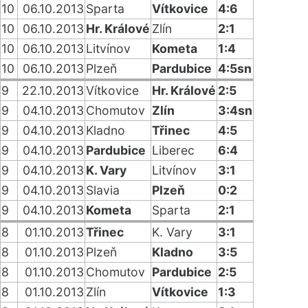
10
06.10.2013
Sparta
Vítkovice
4:6
10
06.10.2013
Hr. Králové
Zlín
2:1
10
06.10.2013
Litvínov
Kometa
1:4
10
06.10.2013
Plzeň
Pardubice
4:5sn
9
22.10.2013
Vítkovice
Hr. Králové
2:5
9
04.10.2013
Chomutov
Zlín
3:4sn
9
04.10.2013
Kladno
Třinec
4:5
9
04.10.2013
Pardubice
Liberec
6:4
9
04.10.2013
K. Vary
Litvínov
3:1
9
04.10.2013
Slavia
Plzeň
0:2
9
04.10.2013
Kometa
Sparta
2:1
8
01.10.2013
Třinec
K. Vary
3:1
8
01.10.2013
Plzeň
Kladno
3:5
8
01.10.2013
Chomutov
Pardubice
2:5
8
01.10.2013
Zlín
Vítkovice
1:3