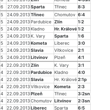
6
27.09.2013
Sparta
Třinec
8:3
5
24.09.2013
Třinec
Chomutov
6:4
5
24.09.2013
Pardubice
Zlín
1:2
5
24.09.2013
Kladno
Hr. Králové
1:2
5
24.09.2013
K. Vary
Sparta
1:6
5
24.09.2013
Kometa
Liberec
3:0
5
24.09.2013
Slavia
Vítkovice
2:1
5
24.09.2013
Litvínov
Plzeň
4:1
4
22.09.2013
Zlín
K. Vary
3:1
4
22.09.2013
Pardubice
Kladno
4:0
4
22.09.2013
Slavia
Hr. Králové
2:1p
4
22.09.2013
Vítkovice
Kometa
2:3
4
22.09.2013
Plzeň
Třinec
3:2sn
4
22.09.2013
Chomutov
Litvínov
2:3sn
4
22.09.2013
Liberec
Sparta
6:5