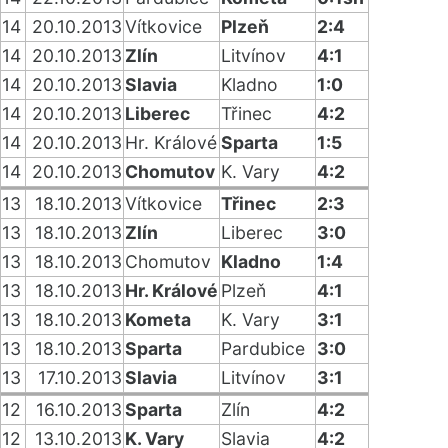
14
20.10.2013
Vítkovice
Plzeň
2:4
14
20.10.2013
Zlín
Litvínov
4:1
14
20.10.2013
Slavia
Kladno
1:0
14
20.10.2013
Liberec
Třinec
4:2
14
20.10.2013
Hr. Králové
Sparta
1:5
14
20.10.2013
Chomutov
K. Vary
4:2
13
18.10.2013
Vítkovice
Třinec
2:3
13
18.10.2013
Zlín
Liberec
3:0
13
18.10.2013
Chomutov
Kladno
1:4
13
18.10.2013
Hr. Králové
Plzeň
4:1
13
18.10.2013
Kometa
K. Vary
3:1
13
18.10.2013
Sparta
Pardubice
3:0
13
17.10.2013
Slavia
Litvínov
3:1
12
16.10.2013
Sparta
Zlín
4:2
12
13.10.2013
K. Vary
Slavia
4:2