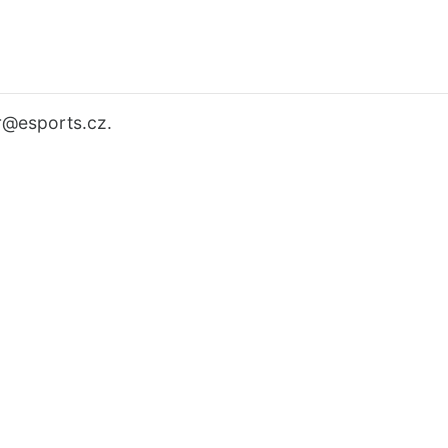
r
@esports.cz.