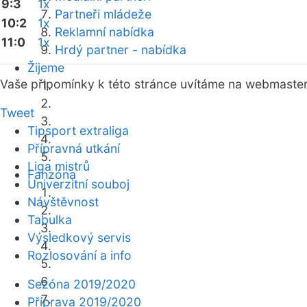
9:3
1x
Partneři mládeže
10:2
1x
Reklamní nabídka
11:0
1x
Hrdý partner - nabídka
Žijeme
Vaše připomínky k této stránce uvítáme na webmaste
Tweet
Tipsport extraliga
Přípravná utkání
Liga mistrů
Fanzóna
Univerzitní souboj
Návštěvnost
Tabulka
Výsledkový servis
Rozlosování a info
Sezóna 2019/2020
Příprava 2019/2020