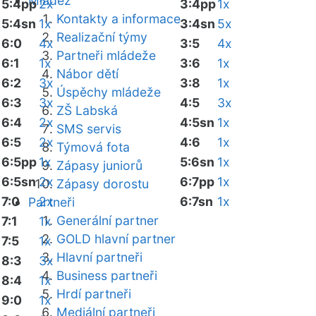
Mládež
5:4pp
2x
3:4pp
1x
Kontakty a informace
5:4sn
1x
3:4sn
5x
Realizační týmy
6:0
4x
3:5
4x
Partneři mládeže
6:1
1x
3:6
1x
Nábor dětí
6:2
3x
3:8
1x
Úspěchy mládeže
6:3
3x
4:5
3x
ZŠ Labská
6:4
2x
4:5sn
1x
SMS servis
6:5
2x
4:6
1x
Týmová fota
6:5pp
1x
5:6sn
1x
Zápasy juniorů
6:5sn
2x
6:7pp
1x
Zápasy dorostu
7:0
2x
6:7sn
1x
Partneři
Generální partner
7:1
1x
GOLD hlavní partner
7:5
1x
Hlavní partneři
8:3
3x
Business partneři
8:4
1x
Hrdí partneři
9:0
1x
Mediální partneři