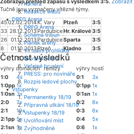
Zobrazuji přehled zápasů s výsledkem 3:5.
Zobrazit
Kariéra
Tučně jsou vyznačeny vítězné týmy.
Redakce webu
DRFG Arena
45
02.02.2014
K. Vary
Plzeň
3:5
DRFG Arena
33
28.12.2013
Pardubice
Hr. Králové
3:5
Schéma tribun
26
01.12.2013
Pardubice
Sparta
3:5
Plánek areny
8
01.10.2013
Plzeň
Kladno
3:5
Virtuální prohlídka
Četnost výsledků
Návštěvní řád
Veřejné bruslení
výhry domácích
remízy
výhry hostí
PRESS: pro novináře
1:0
4x
0:1
3x
Rozpis ledové plochy
1:0pp
1x
0:1pp
1x
Vstupenky
1:0sn
3x
0:1sn
1x
Permanentky 18/19
2:0
7x
0:2
8x
Přípravná utkání 18/19
2:1
19x
0:3
6x
Vstupenky 18/19
2:1pp
5x
0:4
5x
Uvolňování míst
2:1sn
5x
0:6
1x
Zvýhodněné