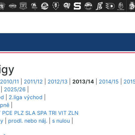
igy
2010/11
|
2011/12
|
2012/13
|
2013/14
|
2014/15
|
2015
|
2025/26
|
ed
|
2.liga východ
|
upně
|
T
PCE
PLZ
SLA
SPA
TRI
VIT
ZLN
dy
|
prodl. nebo náj.
|
s nulou
|