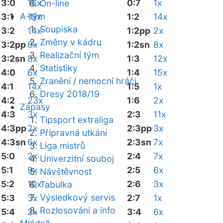
3:0
16x
0:7
1x
On-line
A-tým
3:1
19x
1:2
14x
Soupiska
3:2
14x
1:2pp
2x
Změny v kádru
3:2pp
6x
1:2sn
8x
Realizační tým
3:2sn
8x
1:3
12x
Statistiky
4:0
6x
1:4
15x
Zranění / nemocní hráči
4:1
14x
1:5
1x
Dresy 2018/19
4:2
23x
1:6
2x
Zápasy
4:3
3x
2:3
11x
Tipsport extraliga
4:3pp
2x
2:3pp
3x
Přípravná utkání
4:3sn
6x
2:3sn
7x
Liga mistrů
5:0
2x
2:4
7x
Univerzitní souboj
5:1
9x
2:5
6x
Návštěvnost
5:2
10x
2:6
3x
Tabulka
Výsledkový servis
5:3
3x
2:7
1x
Rozlosování a info
5:4
2x
3:4
6x