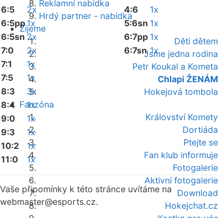
Reklamní nabídka
6:5
2x
4:6
1x
Hrdý partner - nabídka
6:5pp
1x
5:6sn
1x
Žijeme
6:5sn
2x
6:7pp
1x
Děti dětem
7:0
2x
6:7sn
1x
Jsme jedna rodina
7:1
1x
Petr Koukal a Kometa
7:5
1x
Chlapi ŽENÁM
8:3
3x
Hokejová tombola
Fanzóna
8:4
1x
Království Komety
9:0
1x
Dortiáda
9:3
1x
Ptejte se
10:2
1x
Fan klub informuje
11:0
1x
Fotogalerie
Aktivní fotogalerie
Vaše připomínky k této stránce uvítáme na
Download
webmaster
@esports.cz.
Hokejchat.cz