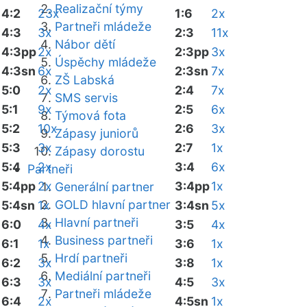
Realizační týmy
4:2
23x
1:6
2x
Partneři mládeže
4:3
3x
2:3
11x
Nábor dětí
4:3pp
2x
2:3pp
3x
Úspěchy mládeže
4:3sn
6x
2:3sn
7x
ZŠ Labská
5:0
2x
2:4
7x
SMS servis
5:1
9x
2:5
6x
Týmová fota
5:2
10x
2:6
3x
Zápasy juniorů
5:3
3x
2:7
1x
Zápasy dorostu
5:4
2x
3:4
6x
Partneři
5:4pp
2x
3:4pp
1x
Generální partner
GOLD hlavní partner
5:4sn
1x
3:4sn
5x
Hlavní partneři
6:0
4x
3:5
4x
Business partneři
6:1
1x
3:6
1x
Hrdí partneři
6:2
3x
3:8
1x
Mediální partneři
6:3
3x
4:5
3x
Partneři mládeže
6:4
2x
4:5sn
1x