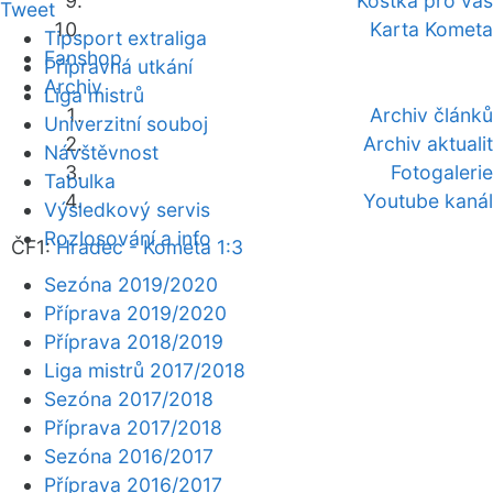
Kostka pro vás
Tweet
Karta Kometa
Tipsport extraliga
Fanshop
Přípravná utkání
Archiv
Liga mistrů
Archiv článků
Univerzitní souboj
Archiv aktualit
Návštěvnost
Fotogalerie
Tabulka
Youtube kanál
Výsledkový servis
Rozlosování a info
ČF1:
Hradec - Kometa 1:3
Sezóna 2019/2020
Příprava 2019/2020
Příprava 2018/2019
Liga mistrů 2017/2018
Sezóna 2017/2018
Příprava 2017/2018
Sezóna 2016/2017
Příprava 2016/2017