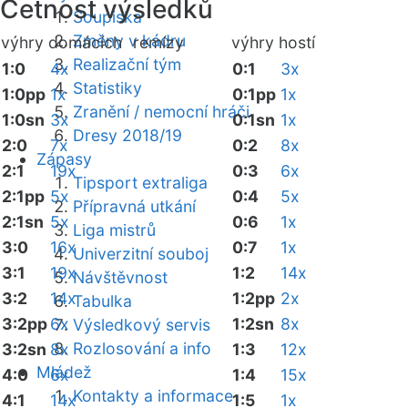
Četnost výsledků
Soupiska
Změny v kádru
výhry domácích
remízy
výhry hostí
Realizační tým
1:0
4x
0:1
3x
Statistiky
1:0pp
1x
0:1pp
1x
Zranění / nemocní hráči
1:0sn
3x
0:1sn
1x
Dresy 2018/19
2:0
7x
0:2
8x
Zápasy
2:1
19x
0:3
6x
Tipsport extraliga
2:1pp
5x
0:4
5x
Přípravná utkání
2:1sn
5x
0:6
1x
Liga mistrů
3:0
16x
0:7
1x
Univerzitní souboj
3:1
19x
1:2
14x
Návštěvnost
3:2
14x
1:2pp
2x
Tabulka
3:2pp
6x
1:2sn
8x
Výsledkový servis
Rozlosování a info
3:2sn
8x
1:3
12x
Mládež
4:0
6x
1:4
15x
Kontakty a informace
4:1
14x
1:5
1x