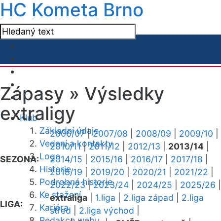
HC Kometa Brno
Zápasy »
Výsledky
extraligy
Klub
Základní údaje
2006/07
|
2007/08
|
2008/09
|
2009/10
|
Vedení a kontakty
2010/11
|
2011/12
|
2012/13
|
2013/14
|
Logo
SEZONA:
2014/15
|
2015/16
|
2016/17
|
2017/18
|
Historie
2018/19
|
2019/20
|
2020/21
|
2021/22
|
Podrobná historie
2022/23
|
2023/24
|
2024/25
|
2025/26
|
Ke stažení
extraliga
|
1.liga
|
2.liga západ
|
2.liga
LIGA:
Kariéra
střed
|
2.liga východ
|
Redakce webu