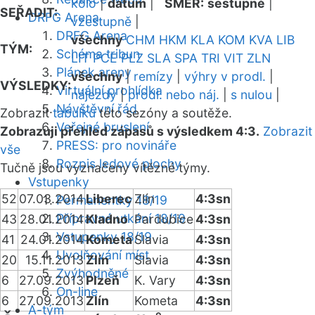
kolo
|
datum
|
SMĚR:
sestupně
|
SEŘADIT:
DRFG Arena
vzestupně
|
DRFG Arena
všechny
CHM
HKM
KLA
KOM
KVA
LIB
TÝM:
Schéma tribun
LIT
PCE
PLZ
SLA
SPA
TRI
VIT
ZLN
Plánek areny
všechny
|
remízy
|
výhry v prodl.
|
VÝSLEDKY:
Virtuální prohlídka
nájezdy
|
prodl. nebo náj.
|
s nulou
|
Návštěvní řád
Zobrazit
tabulku
této sezóny a soutěže.
Veřejné bruslení
Zobrazuji přehled zápasů s výsledkem 4:3.
Zobrazit
PRESS: pro novináře
vše
Rozpis ledové plochy
Tučně jsou vyznačeny vítězné týmy.
Vstupenky
52
07.03.2014
Liberec
Zlín
4:3sn
Permanentky 18/19
Přípravná utkání 18/19
43
28.01.2014
Kladno
Pardubice
4:3sn
Vstupenky 18/19
41
24.01.2014
Kometa
Slavia
4:3sn
Uvolňování míst
20
15.11.2013
Zlín
Slavia
4:3sn
Zvýhodněné
6
27.09.2013
Plzeň
K. Vary
4:3sn
On-line
6
27.09.2013
Zlín
Kometa
4:3sn
A-tým