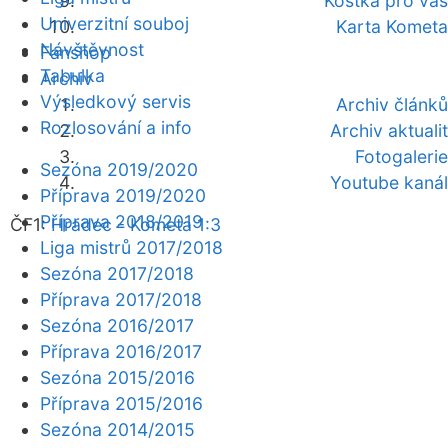
Kostka pro vás
Univerzitní souboj
Karta Kometa
Návštěvnost
Fanshop
Tabulka
Archiv
Výsledkový servis
Archiv článků
Rozlosování a info
Archiv aktualit
Fotogalerie
Sezóna 2019/2020
Youtube kanál
Příprava 2019/2020
Příprava 2018/2019
ČF1:
Hradec - Kometa 1:3
Liga mistrů 2017/2018
Sezóna 2017/2018
Příprava 2017/2018
Sezóna 2016/2017
Příprava 2016/2017
Sezóna 2015/2016
Příprava 2015/2016
Sezóna 2014/2015