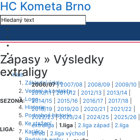
HC Kometa Brno
Zápasy »
Výsledky
extraligy
Klub
Základní údaje
2006/07
|
2007/08
|
2008/09
|
2009/10
|
Vedení a kontakty
2010/11
|
2011/12
|
2012/13
|
2013/14
|
Logo
SEZONA:
2014/15
|
2015/16
|
2016/17
|
2017/18
|
Historie
2018/19
|
2019/20
|
2020/21
|
2021/22
|
Podrobná historie
2022/23
|
2023/24
|
2024/25
|
2025/26
|
Ke stažení
extraliga
|
1.liga
|
2.liga západ
|
2.liga
LIGA:
Kariéra
střed
|
2.liga východ
|
Redakce webu