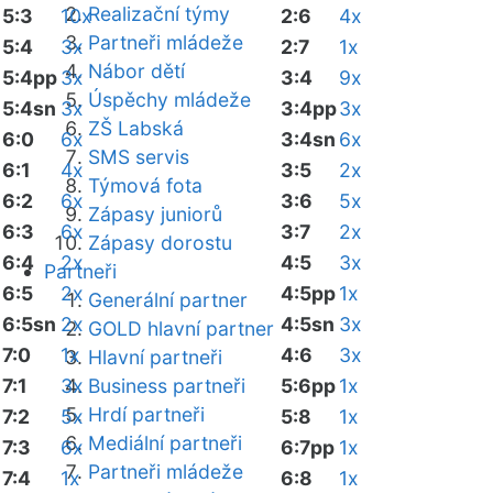
Realizační týmy
5:3
10x
2:6
4x
Partneři mládeže
5:4
3x
2:7
1x
Nábor dětí
5:4pp
3x
3:4
9x
Úspěchy mládeže
5:4sn
3x
3:4pp
3x
ZŠ Labská
6:0
6x
3:4sn
6x
SMS servis
6:1
4x
3:5
2x
Týmová fota
6:2
6x
3:6
5x
Zápasy juniorů
6:3
6x
3:7
2x
Zápasy dorostu
6:4
2x
4:5
3x
Partneři
6:5
2x
4:5pp
1x
Generální partner
6:5sn
2x
4:5sn
3x
GOLD hlavní partner
7:0
1x
4:6
3x
Hlavní partneři
7:1
3x
Business partneři
5:6pp
1x
Hrdí partneři
7:2
5x
5:8
1x
Mediální partneři
7:3
6x
6:7pp
1x
Partneři mládeže
7:4
1x
6:8
1x