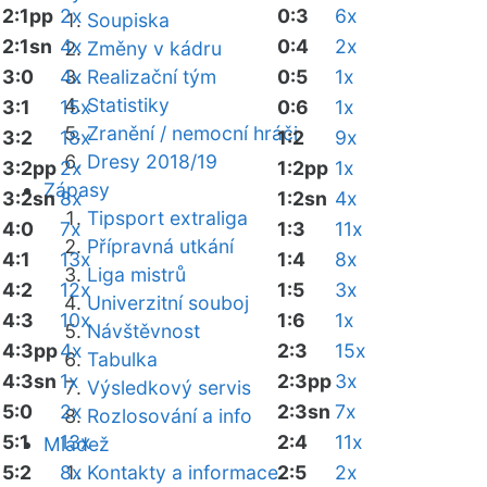
2:1pp
2x
0:3
6x
Soupiska
2:1sn
4x
0:4
2x
Změny v kádru
3:0
4x
Realizační tým
0:5
1x
Statistiky
3:1
15x
0:6
1x
Zranění / nemocní hráči
3:2
18x
1:2
9x
Dresy 2018/19
3:2pp
2x
1:2pp
1x
Zápasy
3:2sn
8x
1:2sn
4x
Tipsport extraliga
4:0
7x
1:3
11x
Přípravná utkání
4:1
13x
1:4
8x
Liga mistrů
4:2
12x
1:5
3x
Univerzitní souboj
4:3
10x
1:6
1x
Návštěvnost
4:3pp
4x
2:3
15x
Tabulka
4:3sn
1x
2:3pp
3x
Výsledkový servis
5:0
2x
2:3sn
7x
Rozlosování a info
5:1
13x
2:4
11x
Mládež
5:2
8x
Kontakty a informace
2:5
2x