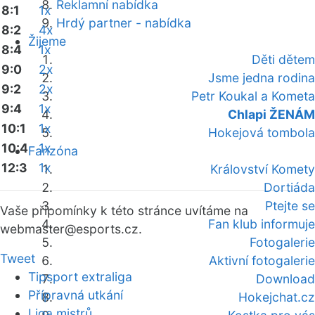
Reklamní nabídka
8:1
1x
Hrdý partner - nabídka
8:2
4x
Žijeme
8:4
1x
Děti dětem
9:0
2x
Jsme jedna rodina
9:2
2x
Petr Koukal a Kometa
9:4
1x
Chlapi ŽENÁM
10:1
1x
Hokejová tombola
10:4
1x
Fanzóna
12:3
1x
Království Komety
Dortiáda
Ptejte se
Vaše připomínky k této stránce uvítáme na
Fan klub informuje
webmaster
@esports.cz.
Fotogalerie
Tweet
Aktivní fotogalerie
Tipsport extraliga
Download
Přípravná utkání
Hokejchat.cz
Liga mistrů