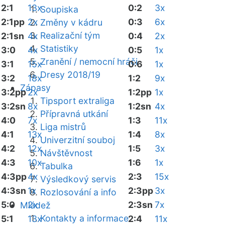
2:1
13x
0:2
3x
Soupiska
2:1pp
2x
0:3
6x
Změny v kádru
Realizační tým
2:1sn
4x
0:4
2x
Statistiky
3:0
4x
0:5
1x
Zranění / nemocní hráči
3:1
15x
0:6
1x
Dresy 2018/19
3:2
18x
1:2
9x
Zápasy
3:2pp
2x
1:2pp
1x
Tipsport extraliga
3:2sn
8x
1:2sn
4x
Přípravná utkání
4:0
7x
1:3
11x
Liga mistrů
4:1
13x
1:4
8x
Univerzitní souboj
4:2
12x
1:5
3x
Návštěvnost
4:3
10x
1:6
1x
Tabulka
4:3pp
4x
2:3
15x
Výsledkový servis
4:3sn
1x
2:3pp
3x
Rozlosování a info
5:0
2x
2:3sn
7x
Mládež
Kontakty a informace
5:1
13x
2:4
11x