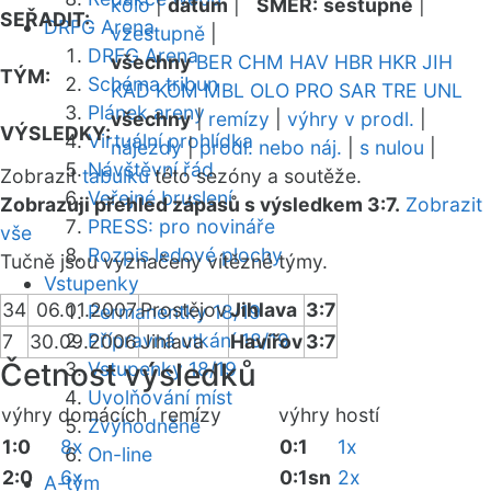
kolo
|
datum
|
SMĚR:
sestupně
|
SEŘADIT:
DRFG Arena
vzestupně
|
DRFG Arena
všechny
BER
CHM
HAV
HBR
HKR
JIH
TÝM:
Schéma tribun
KAD
KOM
MBL
OLO
PRO
SAR
TRE
UNL
Plánek areny
všechny
|
remízy
|
výhry v prodl.
|
VÝSLEDKY:
Virtuální prohlídka
nájezdy
|
prodl. nebo náj.
|
s nulou
|
Návštěvní řád
Zobrazit
tabulku
této sezóny a soutěže.
Veřejné bruslení
Zobrazuji přehled zápasů s výsledkem 3:7.
Zobrazit
PRESS: pro novináře
vše
Rozpis ledové plochy
Tučně jsou vyznačeny vítězné týmy.
Vstupenky
34
06.01.2007
Prostějov
Jihlava
3:7
Permanentky 18/19
Přípravná utkání 18/19
7
30.09.2006
Jihlava
Havířov
3:7
Četnost výsledků
Vstupenky 18/19
Uvolňování míst
výhry domácích
remízy
výhry hostí
Zvýhodněné
1:0
8x
0:1
1x
On-line
2:0
6x
0:1sn
2x
A-tým