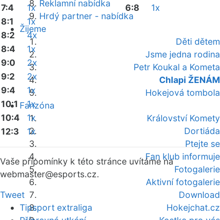
Reklamní nabídka
7:4
1x
6:8
1x
Hrdý partner - nabídka
8:1
1x
Žijeme
8:2
4x
Děti dětem
8:4
1x
Jsme jedna rodina
9:0
2x
Petr Koukal a Kometa
9:2
2x
Chlapi ŽENÁM
9:4
1x
Hokejová tombola
10:1
1x
Fanzóna
10:4
1x
Království Komety
Dortiáda
12:3
1x
Ptejte se
Fan klub informuje
Vaše připomínky k této stránce uvítáme na
Fotogalerie
webmaster
@esports.cz.
Aktivní fotogalerie
Tweet
Download
Tipsport extraliga
Hokejchat.cz