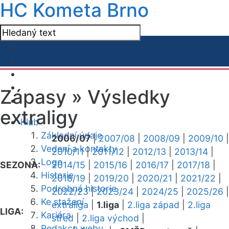
HC Kometa Brno
Zápasy »
Výsledky
extraligy
Klub
Základní údaje
2006/07
|
2007/08
|
2008/09
|
2009/10
|
Vedení a kontakty
2010/11
|
2011/12
|
2012/13
|
2013/14
|
Logo
SEZONA:
2014/15
|
2015/16
|
2016/17
|
2017/18
|
Historie
2018/19
|
2019/20
|
2020/21
|
2021/22
|
Podrobná historie
2022/23
|
2023/24
|
2024/25
|
2025/26
|
Ke stažení
extraliga
|
1.liga
|
2.liga západ
|
2.liga
LIGA:
Kariéra
střed
|
2.liga východ
|
Redakce webu