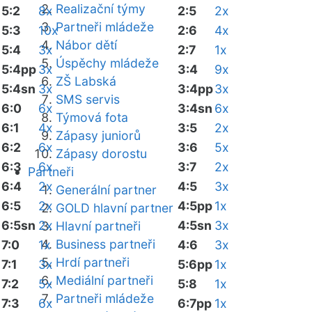
Realizační týmy
5:2
8x
2:5
2x
Partneři mládeže
5:3
10x
2:6
4x
Nábor dětí
5:4
3x
2:7
1x
Úspěchy mládeže
5:4pp
3x
3:4
9x
ZŠ Labská
5:4sn
3x
3:4pp
3x
SMS servis
6:0
6x
3:4sn
6x
Týmová fota
6:1
4x
3:5
2x
Zápasy juniorů
6:2
6x
3:6
5x
Zápasy dorostu
6:3
6x
3:7
2x
Partneři
6:4
2x
4:5
3x
Generální partner
6:5
2x
4:5pp
1x
GOLD hlavní partner
6:5sn
2x
4:5sn
3x
Hlavní partneři
Business partneři
7:0
1x
4:6
3x
Hrdí partneři
7:1
3x
5:6pp
1x
Mediální partneři
7:2
5x
5:8
1x
Partneři mládeže
7:3
6x
6:7pp
1x