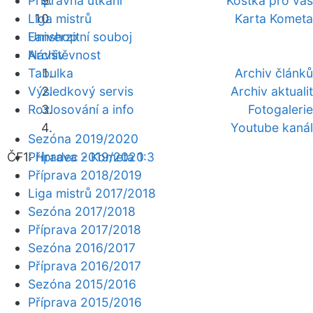
Přípravná utkání
Kostka pro vás
Liga mistrů
Karta Kometa
Fanshop
Univerzitní souboj
Archiv
Návštěvnost
Tabulka
Archiv článků
Výsledkový servis
Archiv aktualit
Rozlosování a info
Fotogalerie
Youtube kanál
Sezóna 2019/2020
ČF1:
Příprava 2019/2020
Hradec - Kometa 1:3
Příprava 2018/2019
Liga mistrů 2017/2018
Sezóna 2017/2018
Příprava 2017/2018
Sezóna 2016/2017
Příprava 2016/2017
Sezóna 2015/2016
Příprava 2015/2016