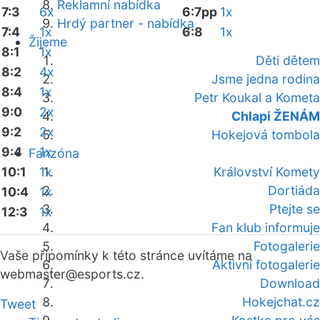
Reklamní nabídka
7:3
6x
6:7pp
1x
Hrdý partner - nabídka
7:4
1x
6:8
1x
Žijeme
8:1
1x
Děti dětem
8:2
4x
Jsme jedna rodina
8:4
1x
Petr Koukal a Kometa
9:0
2x
Chlapi ŽENÁM
9:2
2x
Hokejová tombola
9:4
1x
Fanzóna
10:1
1x
Království Komety
Dortiáda
10:4
1x
Ptejte se
12:3
1x
Fan klub informuje
Fotogalerie
Vaše připomínky k této stránce uvítáme na
Aktivní fotogalerie
webmaster
@esports.cz.
Download
Hokejchat.cz
Tweet