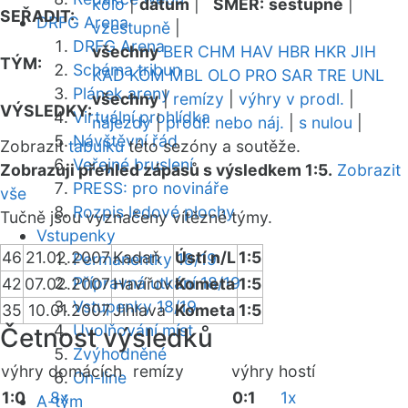
kolo
|
datum
|
SMĚR:
sestupně
|
SEŘADIT:
DRFG Arena
vzestupně
|
DRFG Arena
všechny
BER
CHM
HAV
HBR
HKR
JIH
TÝM:
Schéma tribun
KAD
KOM
MBL
OLO
PRO
SAR
TRE
UNL
Plánek areny
všechny
|
remízy
|
výhry v prodl.
|
VÝSLEDKY:
Virtuální prohlídka
nájezdy
|
prodl. nebo náj.
|
s nulou
|
Návštěvní řád
Zobrazit
tabulku
této sezóny a soutěže.
Veřejné bruslení
Zobrazuji přehled zápasů s výsledkem 1:5.
Zobrazit
PRESS: pro novináře
vše
Rozpis ledové plochy
Tučně jsou vyznačeny vítězné týmy.
Vstupenky
46
21.02.2007
Kadaň
Ústí n/L
1:5
Permanentky 18/19
Přípravná utkání 18/19
42
07.02.2007
Havířov
Kometa
1:5
Vstupenky 18/19
35
10.01.2007
Jihlava
Kometa
1:5
Uvolňování míst
Četnost výsledků
Zvýhodněné
výhry domácích
remízy
výhry hostí
On-line
1:0
8x
0:1
1x
A-tým