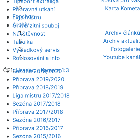
Kostka pro vás
Tipsport extraliga
Karta Kometa
Přípravná utkání
Fanshop
Liga mistrů
Archiv
Univerzitní souboj
Archiv článků
Návštěvnost
Archiv aktualit
Tabulka
Fotogalerie
Výsledkový servis
Youtube kanál
Rozlosování a info
ČF1:
Hradec - Kometa 1:3
Sezóna 2019/2020
Příprava 2019/2020
Příprava 2018/2019
Liga mistrů 2017/2018
Sezóna 2017/2018
Příprava 2017/2018
Sezóna 2016/2017
Příprava 2016/2017
Sezóna 2015/2016