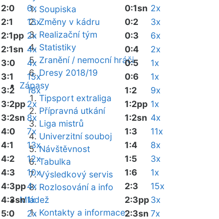
2:0
6x
0:1sn
2x
Soupiska
2:1
13x
Změny v kádru
0:2
3x
Realizační tým
2:1pp
2x
0:3
6x
Statistiky
2:1sn
4x
0:4
2x
Zranění / nemocní hráči
3:0
4x
0:5
1x
Dresy 2018/19
3:1
15x
0:6
1x
Zápasy
3:2
18x
1:2
9x
Tipsport extraliga
3:2pp
2x
1:2pp
1x
Přípravná utkání
3:2sn
8x
1:2sn
4x
Liga mistrů
4:0
7x
1:3
11x
Univerzitní souboj
4:1
13x
1:4
8x
Návštěvnost
4:2
12x
1:5
3x
Tabulka
4:3
10x
1:6
1x
Výsledkový servis
4:3pp
4x
2:3
15x
Rozlosování a info
4:3sn
Mládež
1x
2:3pp
3x
Kontakty a informace
5:0
2x
2:3sn
7x