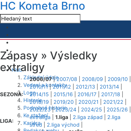
HC Kometa Brno
Zápasy »
Výsledky
extraligy
Klub
Základní údaje
2006/07
|
2007/08
|
2008/09
|
2009/10
|
Vedení a kontakty
2010/11
|
2011/12
|
2012/13
|
2013/14
|
Logo
SEZONA:
2014/15
|
2015/16
|
2016/17
|
2017/18
|
Historie
2018/19
|
2019/20
|
2020/21
|
2021/22
|
Podrobná historie
2022/23
|
2023/24
|
2024/25
|
2025/26
|
Ke stažení
extraliga
|
1.liga
|
2.liga západ
|
2.liga
LIGA:
Kariéra
střed
|
2.liga východ
|
Redakce webu