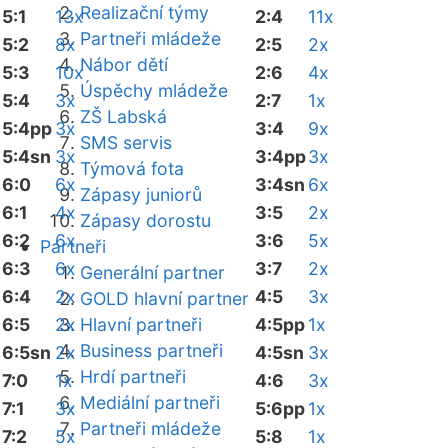
Realizační týmy
5:1
13x
2:4
11x
Partneři mládeže
5:2
8x
2:5
2x
Nábor dětí
5:3
10x
2:6
4x
Úspěchy mládeže
5:4
3x
2:7
1x
ZŠ Labská
5:4pp
3x
3:4
9x
SMS servis
5:4sn
3x
3:4pp
3x
Týmová fota
6:0
6x
3:4sn
6x
Zápasy juniorů
6:1
4x
3:5
2x
Zápasy dorostu
6:2
6x
3:6
5x
Partneři
6:3
6x
3:7
2x
Generální partner
6:4
2x
4:5
3x
GOLD hlavní partner
6:5
2x
Hlavní partneři
4:5pp
1x
Business partneři
6:5sn
2x
4:5sn
3x
Hrdí partneři
7:0
1x
4:6
3x
Mediální partneři
7:1
3x
5:6pp
1x
Partneři mládeže
7:2
5x
5:8
1x