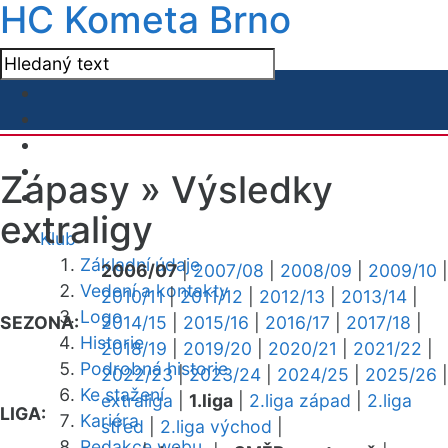
HC Kometa Brno
Zápasy »
Výsledky
extraligy
Klub
Základní údaje
2006/07
|
2007/08
|
2008/09
|
2009/10
|
Vedení a kontakty
2010/11
|
2011/12
|
2012/13
|
2013/14
|
Logo
SEZONA:
2014/15
|
2015/16
|
2016/17
|
2017/18
|
Historie
2018/19
|
2019/20
|
2020/21
|
2021/22
|
Podrobná historie
2022/23
|
2023/24
|
2024/25
|
2025/26
|
Ke stažení
extraliga
|
1.liga
|
2.liga západ
|
2.liga
LIGA:
Kariéra
střed
|
2.liga východ
|
Redakce webu