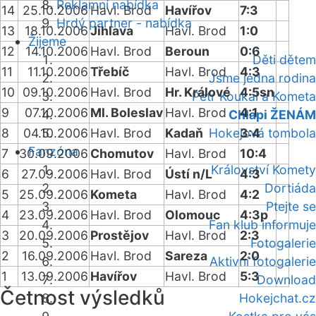
Reklamní nabídka
14
25.10.2006
Havl. Brod
Havířov
7:3
Hrdý partner - nabídka
13
18.10.2006
Jihlava
Havl. Brod
1:0
Žijeme
12
14.10.2006
Havl. Brod
Beroun
0:6
Děti dětem
11
11.10.2006
Třebíč
Havl. Brod
4:3
Jsme jedna rodina
10
09.10.2006
Havl. Brod
Hr. Králové
4:5sn
Petr Koukal a Kometa
9
07.10.2006
Ml. Boleslav
Havl. Brod
4:1
Chlapi ŽENÁM
8
04.10.2006
Havl. Brod
Kadaň
Hokejová tombola
3:4
Fanzóna
7
30.09.2006
Chomutov
Havl. Brod
10:4
Království Komety
6
27.09.2006
Havl. Brod
Ústí n/L
4:3
Dortiáda
5
25.09.2006
Kometa
Havl. Brod
4:2
Ptejte se
4
23.09.2006
Havl. Brod
Olomouc
4:3p
Fan klub informuje
3
20.09.2006
Prostějov
Havl. Brod
2:3
Fotogalerie
2
16.09.2006
Havl. Brod
Sareza
2:0
Aktivní fotogalerie
1
13.09.2006
Havířov
Havl. Brod
5:3
Download
Četnost výsledků
Hokejchat.cz