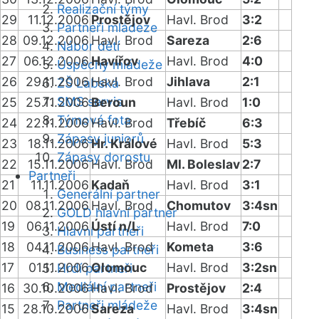
Realizační týmy
29
11.12.2006
Prostějov
Havl. Brod
3:2
Partneři mládeže
28
09.12.2006
Havl. Brod
Sareza
2:6
Nábor dětí
27
06.12.2006
Havířov
Havl. Brod
4:0
Úspěchy mládeže
26
29.11.2006
Havl. Brod
Jihlava
2:1
ZŠ Labská
SMS servis
25
25.11.2006
Beroun
Havl. Brod
1:0
Týmová fota
24
22.11.2006
Havl. Brod
Třebíč
6:3
Zápasy juniorů
23
18.11.2006
Hr. Králové
Havl. Brod
5:3
Zápasy dorostu
22
15.11.2006
Havl. Brod
Ml. Boleslav
2:7
Partneři
21
11.11.2006
Kadaň
Havl. Brod
3:1
Generální partner
20
08.11.2006
Havl. Brod
Chomutov
3:4sn
GOLD hlavní partner
19
06.11.2006
Ústí n/L
Havl. Brod
7:0
Hlavní partneři
18
04.11.2006
Havl. Brod
Kometa
3:6
Business partneři
17
01.11.2006
Olomouc
Havl. Brod
3:2sn
Hrdí partneři
Mediální partneři
16
30.10.2006
Havl. Brod
Prostějov
2:4
Partneři mládeže
15
28.10.2006
Sareza
Havl. Brod
3:4sn