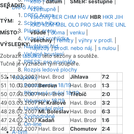
kolo
|
datum
|
SMĚR:
sestupně
|
SEŘADIT:
DRFG Arena
vzestupně
|
DRFG Arena
všechny
BER
CHM
HAV
HBR
HKR
JIH
TÝM:
Schéma tribun
KAD
KOM
MBL
OLO
PRO
SAR
TRE
UNL
Plánek areny
MÍSTO:
všude
|
doma
|
venku
|
Virtuální prohlídka
všechny
|
remízy
|
výhry v prodl.
|
VÝSLEDKY:
Návštěvní řád
nájezdy
|
prodl. nebo náj.
|
s nulou
|
Veřejné bruslení
Zobrazit
tabulku
této sezóny a soutěže.
PRESS: pro novináře
Tučně je vyznačen tým soupeře.
Rozpis ledové plochy
52
14.03.2007
Havl. Brod
Jihlava
7:2
Vstupenky
Permanentky 18/19
51
10.03.2007
Beroun
Havl. Brod
1:3
Přípravná utkání 18/19
50
07.03.2007
Havl. Brod
Třebíč
2:0
Vstupenky 18/19
49
03.03.2007
Hr. Králové
Havl. Brod
3:2
Uvolňování míst
48
28.02.2007
Ml. Boleslav
Havl. Brod
6:3
Zvýhodněné
47
24.02.2007
Kadaň
Havl. Brod
1:6
On-line
46
21.02.2007
Havl. Brod
Chomutov
2:4
A-tým