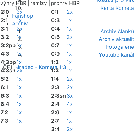
Kostka pro vás
výhry HBR |
remízy |
prohry HBR
Karta Kometa
2:0
3x
0:1
2x
Fanshop
2:1
1x
0:3
1x
Archiv
3:1
2x
0:4
1x
Archiv článků
3:2
1x
0:6
2x
Archiv aktualit
3:2pp
1x
0:7
1x
Fotogalerie
4:3
1x
0:9
1x
Youtube kanál
4:3pp
1x
1:2
1x
ČF1:
Hradec - Kometa 1:3
4:3sn
2x
1:3
1x
5:2
1x
1:4
2x
6:1
1x
2:3
2x
6:3
1x
2:3sn
3x
6:4
1x
2:4
4x
7:2
1x
2:6
1x
7:3
1x
2:7
1x
3:4
2x