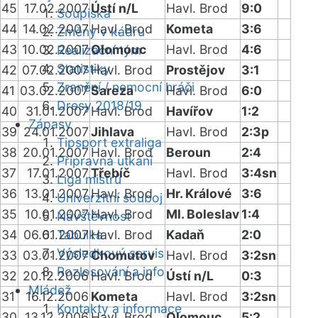
45
17.02.2007
Ústí n/L
Havl. Brod
9:0
Soupiska
44
14.02.2007
Havl. Brod
Kometa
3:6
Změny v kádru
43
10.02.2007
Olomouc
Havl. Brod
4:6
Realizační tým
Statistiky
42
07.02.2007
Havl. Brod
Prostějov
3:1
Zranění / nemocní hráči
41
03.02.2007
Sareza
Havl. Brod
6:0
Dresy 2018/19
40
31.01.2007
Havl. Brod
Havířov
1:2
Zápasy
39
24.01.2007
Jihlava
Havl. Brod
2:3p
Tipsport extraliga
38
20.01.2007
Havl. Brod
Beroun
2:4
Přípravná utkání
37
17.01.2007
Třebíč
Havl. Brod
3:4sn
Liga mistrů
36
13.01.2007
Havl. Brod
Hr. Králové
3:6
Univerzitní souboj
35
10.01.2007
Havl. Brod
Ml. Boleslav
1:4
Návštěvnost
34
06.01.2007
Tabulka
Havl. Brod
Kadaň
2:0
Výsledkový servis
33
03.01.2007
Chomutov
Havl. Brod
3:2sn
Rozlosování a info
32
20.12.2006
Havl. Brod
Ústí n/L
0:3
Mládež
31
16.12.2006
Kometa
Havl. Brod
3:2sn
Kontakty a informace
30
13.12.2006
Havl. Brod
Olomouc
5:2