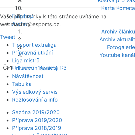
Kostka pro vás
Karta Kometa
Fanshop
Vaše připomínky k této stránce uvítáme na
Archiv
webmaster
@esports.cz.
Archiv článků
Tweet
Archiv aktualit
Tipsport extraliga
Fotogalerie
Přípravná utkání
Youtube kanál
Liga mistrů
ČF1:
Hradec - Kometa 1:3
Univerzitní souboj
Návštěvnost
Tabulka
Výsledkový servis
Rozlosování a info
Sezóna 2019/2020
Příprava 2019/2020
Příprava 2018/2019