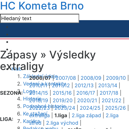
HC Kometa Brno
Zápasy »
Výsledky
extraligy
Klub
Základní údaje
2006/07
|
2007/08
|
2008/09
|
2009/10
|
Vedení a kontakty
2010/11
|
2011/12
|
2012/13
|
2013/14
|
Logo
SEZONA:
2014/15
|
2015/16
|
2016/17
|
2017/18
|
Historie
2018/19
|
2019/20
|
2020/21
|
2021/22
|
Podrobná historie
2022/23
|
2023/24
|
2024/25
|
2025/26
|
Ke stažení
extraliga
|
1.liga
|
2.liga západ
|
2.liga
LIGA:
Kariéra
střed
|
2.liga východ
|
Redakce webu