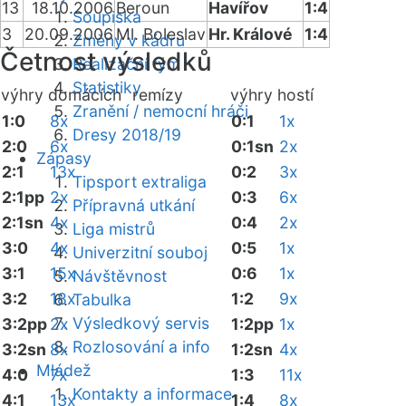
13
18.10.2006
Beroun
Havířov
1:4
Soupiska
3
20.09.2006
Ml. Boleslav
Hr. Králové
1:4
Změny v kádru
Četnost výsledků
Realizační tým
Statistiky
výhry domácích
remízy
výhry hostí
Zranění / nemocní hráči
1:0
8x
0:1
1x
Dresy 2018/19
2:0
6x
0:1sn
2x
Zápasy
2:1
13x
0:2
3x
Tipsport extraliga
2:1pp
2x
0:3
6x
Přípravná utkání
2:1sn
4x
0:4
2x
Liga mistrů
3:0
4x
0:5
1x
Univerzitní souboj
3:1
15x
0:6
1x
Návštěvnost
3:2
18x
1:2
9x
Tabulka
Výsledkový servis
3:2pp
2x
1:2pp
1x
Rozlosování a info
3:2sn
8x
1:2sn
4x
Mládež
4:0
7x
1:3
11x
Kontakty a informace
4:1
13x
1:4
8x