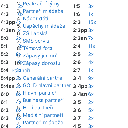
Realizační týmy
4:2
12x
1:5
3x
Partneři mládeže
4:3
10x
1:6
1x
Nábor dětí
4:3pp
4x
2:3
15x
Úspěchy mládeže
4:3sn
1x
2:3pp
3x
ZŠ Labská
5:0
2x
2:3sn
7x
SMS servis
5:1
13x
2:4
11x
Týmová fota
5:2
8x
2:5
2x
Zápasy juniorů
5:3
10x
2:6
4x
Zápasy dorostu
5:4
3x
2:7
1x
Partneři
Generální partner
5:4pp
3x
3:4
9x
GOLD hlavní partner
5:4sn
3x
3:4pp
3x
Hlavní partneři
6:0
6x
3:4sn
6x
Business partneři
6:1
4x
3:5
2x
Hrdí partneři
6:2
6x
3:6
5x
Mediální partneři
6:3
6x
3:7
2x
Partneři mládeže
6:4
2x
4:5
3x