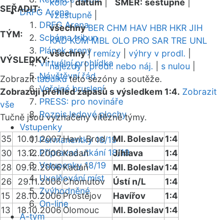
kolo
|
datum
|
SMĚR:
sestupně
|
SEŘADIT:
DRFG Arena
vzestupně
|
DRFG Arena
všechny
BER
CHM
HAV
HBR
HKR
JIH
TÝM:
Schéma tribun
KAD
KOM
MBL
OLO
PRO
SAR
TRE
UNL
Plánek areny
všechny
|
remízy
|
výhry v prodl.
|
VÝSLEDKY:
Virtuální prohlídka
nájezdy
|
prodl. nebo náj.
|
s nulou
|
Návštěvní řád
Zobrazit
tabulku
této sezóny a soutěže.
Veřejné bruslení
Zobrazuji přehled zápasů s výsledkem 1:4.
Zobrazit
PRESS: pro novináře
vše
Rozpis ledové plochy
Tučně jsou vyznačeny vítězné týmy.
Vstupenky
35
10.01.2007
Havl. Brod
Ml. Boleslav
1:4
Permanentky 18/19
Přípravná utkání 18/19
30
13.12.2006
Kadaň
Jihlava
1:4
Vstupenky 18/19
28
09.12.2006
Kadaň
Ml. Boleslav
1:4
Uvolňování míst
26
29.11.2006
Chomutov
Ústí n/L
1:4
Zvýhodněné
15
28.10.2006
Prostějov
Havířov
1:4
On-line
13
18.10.2006
Olomouc
Ml. Boleslav
1:4
A-tým