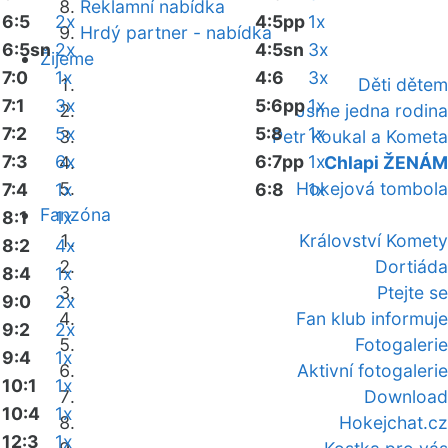
Reklamní nabídka
6:5
2x
4:5pp
1x
Hrdý partner - nabídka
6:5sn
2x
4:5sn
3x
Žijeme
7:0
1x
4:6
3x
Děti dětem
7:1
3x
5:6pp
1x
Jsme jedna rodina
7:2
5x
5:8
1x
Petr Koukal a Kometa
7:3
6x
6:7pp
1x
Chlapi ŽENÁM
Hokejová tombola
7:4
1x
6:8
1x
Fanzóna
8:1
1x
Království Komety
8:2
4x
Dortiáda
8:4
1x
Ptejte se
9:0
2x
Fan klub informuje
9:2
2x
Fotogalerie
9:4
1x
Aktivní fotogalerie
10:1
1x
Download
10:4
1x
Hokejchat.cz
12:3
1x