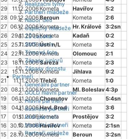
Realizační týmy
29
11.12.2006
Kometa
Havířov
5:2
Partneři mládeže
28
09.12.2006
Beroun
Kometa
2:6
Nábor dětí
27
06.12.2006
Kometa
Hr. Králové
3:2sn
Úspěchy mládeže
26
29.11.2006
Kometa
Kadaň
0:2
ZŠ Labská
SMS servis
25
25.11.2006
Ústí n/L
Kometa
3:2
Týmová fota
24
22.11.2006
Kometa
Olomouc
2:1
Zápasy juniorů
23
18.11.2006
Sareza
Kometa
2:3
Zápasy dorostu
22
15.11.2006
Kometa
Jihlava
9:2
Partneři
21
11.11.2006
Třebíč
Kometa
1:0
Generální partner
20
08.11.2006
Kometa
Ml. Boleslav
4:3p
GOLD hlavní partner
19
06.11.2006
Chomutov
Kometa
5:4sn
Hlavní partneři
18
04.11.2006
Havl. Brod
Kometa
3:6
Business partneři
17
01.11.2006
Kometa
Prostějov
3:2
Hrdí partneři
Mediální partneři
16
30.10.2006
Havířov
Kometa
2:1sn
Partneři mládeže
15
28.10.2006
Kometa
Beroun
3:2sn