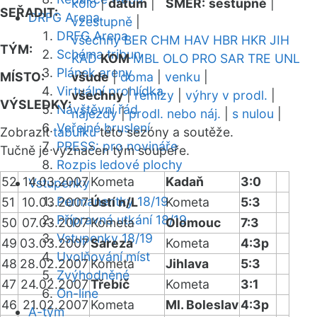
kolo
|
datum
|
SMĚR:
sestupně
|
SEŘADIT:
DRFG Arena
vzestupně
|
DRFG Arena
všechny
BER
CHM
HAV
HBR
HKR
JIH
TÝM:
Schéma tribun
KAD
KOM
MBL
OLO
PRO
SAR
TRE
UNL
Plánek areny
MÍSTO:
všude
|
doma
|
venku
|
Virtuální prohlídka
všechny
|
remízy
|
výhry v prodl.
|
VÝSLEDKY:
Návštěvní řád
nájezdy
|
prodl. nebo náj.
|
s nulou
|
Veřejné bruslení
Zobrazit
tabulku
této sezóny a soutěže.
PRESS: pro novináře
Tučně je vyznačen tým soupeře.
Rozpis ledové plochy
52
14.03.2007
Kometa
Kadaň
3:0
Vstupenky
Permanentky 18/19
51
10.03.2007
Ústí n/L
Kometa
5:3
Přípravná utkání 18/19
50
07.03.2007
Kometa
Olomouc
7:3
Vstupenky 18/19
49
03.03.2007
Sareza
Kometa
4:3p
Uvolňování míst
48
28.02.2007
Kometa
Jihlava
5:3
Zvýhodněné
47
24.02.2007
Třebíč
Kometa
3:1
On-line
46
21.02.2007
Kometa
Ml. Boleslav
4:3p
A-tým