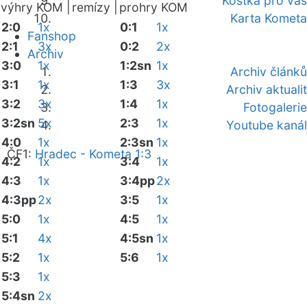
Kostka pro vás
výhry KOM |
remízy |
prohry KOM
Karta Kometa
2:0
1x
0:1
1x
Fanshop
2:1
3x
0:2
2x
Archiv
3:0
1x
1:2sn
1x
Archiv článků
3:1
1x
1:3
3x
Archiv aktualit
3:2
3x
1:4
1x
Fotogalerie
3:2sn
5x
2:3
1x
Youtube kanál
4:0
1x
2:3sn
1x
ČF1:
Hradec - Kometa 1:3
4:2
1x
3:4
1x
4:3
1x
3:4pp
2x
4:3pp
2x
3:5
1x
5:0
1x
4:5
1x
5:1
4x
4:5sn
1x
5:2
1x
5:6
1x
5:3
1x
5:4sn
2x