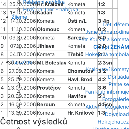
Reklamní nabídka
14
25.10.2006
Hr. Králové
Kometa
1:2
Hrdý partner - nabídka
13
18.10.2006
Kadaň
Kometa
1:3
Žijeme
12
14.10.2006
Kometa
Ústí n/L
3:4p
Děti dětem
11
11.10.2006
Olomouc
Kometa
0:2
Jsme jedna rodina
10
09.10.2006
Kometa
Sareza
5:0
Petr Koukal a Kometa
9
07.10.2006
Jihlava
Kometa
2:0
Chlapi ŽENÁM
8
04.10.2006
Kometa
Třebíč
Hokejová tombola
2:1
Fanzóna
7
30.09.2006
Ml. Boleslav
Kometa
2:3sn
Království Komety
6
27.09.2006
Kometa
Chomutov
3:2
Dortiáda
5
25.09.2006
Kometa
Havl. Brod
4:2
Ptejte se
4
23.09.2006
Prostějov
Kometa
3:6
Fan klub informuje
3
20.09.2006
Kometa
Havířov
5:1
Fotogalerie
2
16.09.2006
Beroun
Kometa
4:5sn
Aktivní fotogalerie
1
13.09.2006
Kometa
Hr. Králové
1:3
Download
Četnost výsledků
Hokejchat.cz