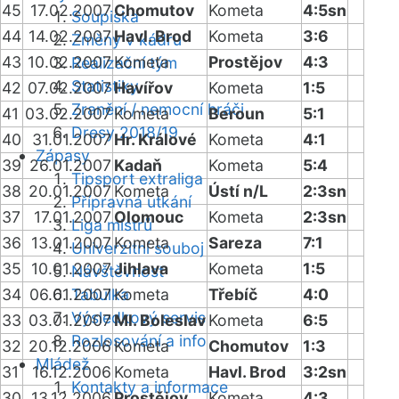
45
17.02.2007
Chomutov
Kometa
4:5sn
Soupiska
44
14.02.2007
Havl. Brod
Kometa
3:6
Změny v kádru
43
10.02.2007
Kometa
Prostějov
4:3
Realizační tým
Statistiky
42
07.02.2007
Havířov
Kometa
1:5
Zranění / nemocní hráči
41
03.02.2007
Kometa
Beroun
5:1
Dresy 2018/19
40
31.01.2007
Hr. Králové
Kometa
4:1
Zápasy
39
26.01.2007
Kadaň
Kometa
5:4
Tipsport extraliga
38
20.01.2007
Kometa
Ústí n/L
2:3sn
Přípravná utkání
37
17.01.2007
Olomouc
Kometa
2:3sn
Liga mistrů
36
13.01.2007
Kometa
Sareza
7:1
Univerzitní souboj
35
10.01.2007
Jihlava
Kometa
1:5
Návštěvnost
34
06.01.2007
Tabulka
Kometa
Třebíč
4:0
Výsledkový servis
33
03.01.2007
Ml. Boleslav
Kometa
6:5
Rozlosování a info
32
20.12.2006
Kometa
Chomutov
1:3
Mládež
31
16.12.2006
Kometa
Havl. Brod
3:2sn
Kontakty a informace
30
13.12.2006
Prostějov
Kometa
4:3