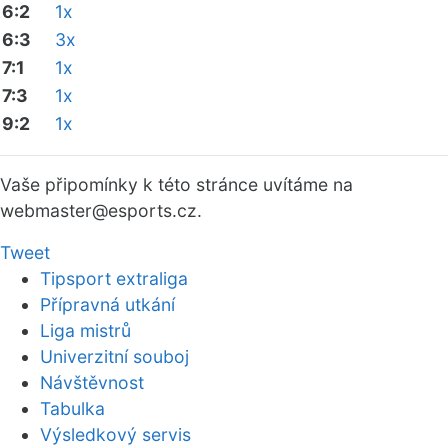
6:2
1x
6:3
3x
7:1
1x
7:3
1x
9:2
1x
Vaše připomínky k této stránce uvítáme na
webmaster
@esports.cz.
Tweet
Tipsport extraliga
Přípravná utkání
Liga mistrů
Univerzitní souboj
Návštěvnost
Tabulka
Výsledkový servis