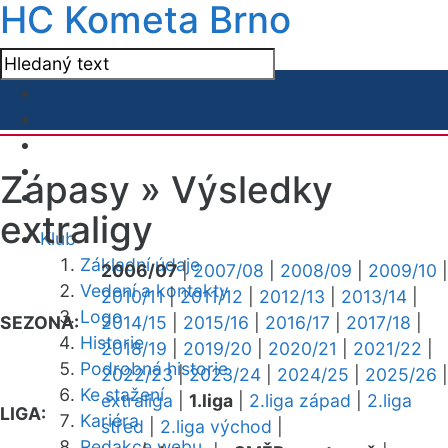
HC Kometa Brno
Zápasy »
Výsledky
extraligy
Klub
Základní údaje
2006/07
|
2007/08
|
2008/09
|
2009/10
|
Vedení a kontakty
2010/11
|
2011/12
|
2012/13
|
2013/14
|
Logo
SEZONA:
2014/15
|
2015/16
|
2016/17
|
2017/18
|
Historie
2018/19
|
2019/20
|
2020/21
|
2021/22
|
Podrobná historie
2022/23
|
2023/24
|
2024/25
|
2025/26
|
Ke stažení
extraliga
|
1.liga
|
2.liga západ
|
2.liga
LIGA:
Kariéra
střed
|
2.liga východ
|
Redakce webu