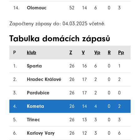
14.
Olomouc
52
14
6
0
3
29
Započteny zápasy do: 04.03.2025 včetně.
Tabulka domácích zápasů
P
klub
Z
V
Vp
R
Pp
P
1.
Sparta
26
16
6
0
1
3
2.
Hradec Králové
26
17
2
0
2
5
3.
Pardubice
26
17
2
0
0
7
4.
Kometa
26
14
4
0
2
6
5.
Třinec
26
13
3
0
3
7
6.
Karlovy Vary
26
12
3
0
6
5