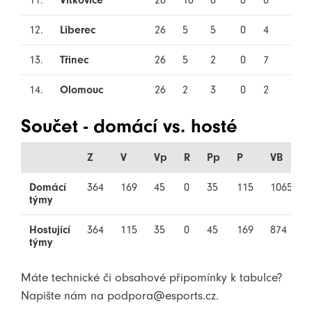
11.
Vítkovice
26
10
0
0
0
16
12.
Liberec
26
5
5
0
4
12
13.
Třinec
26
5
2
0
7
12
14.
Olomouc
26
2
3
0
2
19
Součet - domácí vs. hosté
Z
V
Vp
R
Pp
P
VB
:
Domácí
364
169
45
0
35
115
1065
:
týmy
Hostující
364
115
35
0
45
169
874
:
týmy
Máte technické či obsahové připomínky k tabulce?
Napište nám na podpora
@esports.cz.