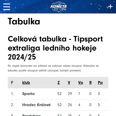
+
☰
Tabulka
Celková tabulka - Tipsport
extraliga ledního hokeje
2024/25
Po najetí kurzorem na záhlaví se zobrazí název sloupce. Kliknutím se
tabulka podle sloupce setřídí (sloupec tučným písmem).
P
klub
Z
V
Vp
R
Pp
P
1.
Sparta
52
29
7
0
3
13
2.
Hradec Králové
52
26
4
0
5
17