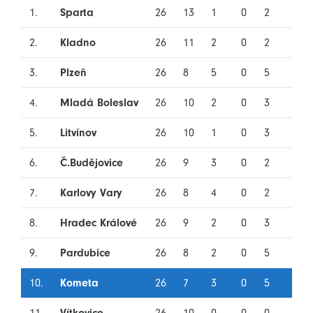
1.
Sparta
26
13
1
0
2
10
2.
Kladno
26
11
2
0
2
11
3.
Plzeň
26
8
5
0
5
8
4.
Mladá Boleslav
26
10
2
0
3
11
5.
Litvínov
26
10
1
0
3
12
6.
Č.Budějovice
26
9
3
0
2
12
7.
Karlovy Vary
26
8
4
0
2
12
8.
Hradec Králové
26
9
2
0
3
12
9.
Pardubice
26
8
2
0
5
11
10.
Kometa
26
7
3
0
5
11