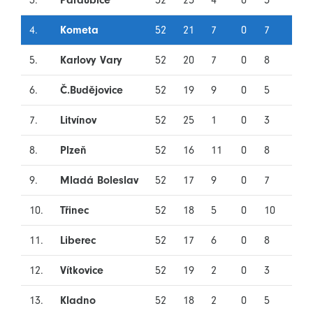
3.
Pardubice
52
25
4
0
5
18
4.
Kometa
52
21
7
0
7
17
5.
Karlovy Vary
52
20
7
0
8
17
6.
Č.Budějovice
52
19
9
0
5
19
7.
Litvínov
52
25
1
0
3
23
8.
Plzeň
52
16
11
0
8
17
9.
Mladá Boleslav
52
17
9
0
7
19
10.
Třinec
52
18
5
0
10
19
11.
Liberec
52
17
6
0
8
21
12.
Vítkovice
52
19
2
0
3
28
13.
Kladno
52
18
2
0
5
27