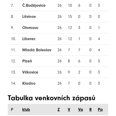
7.
Č.Budějovice
26
10
6
0
3
7
8.
Litvínov
26
15
0
0
0
11
9.
Olomouc
26
12
3
0
1
10
10.
Liberec
26
12
1
0
4
9
11.
Mladá Boleslav
26
7
7
0
4
8
12.
Plzeň
26
8
6
0
3
9
13.
Vítkovice
26
9
2
0
3
12
14.
Kladno
26
7
0
0
3
16
Tabulka venkovních zápasů
P
klub
Z
V
Vp
R
Pp
P