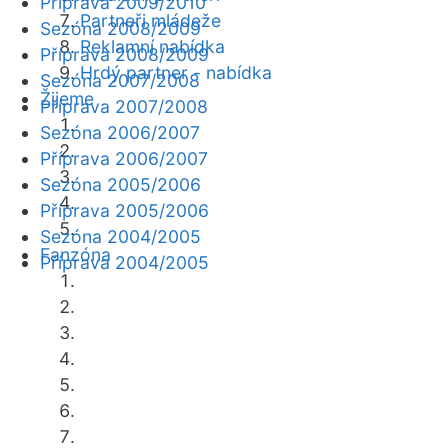
Příprava 2009/2010
Partneři mládeže
Sezóna 2008/2009
Reklamní nabídka
Příprava 2008/2009
Hrdý partner - nabídka
Sezóna 2007/2008
Žijeme
Příprava 2007/2008
Sezóna 2006/2007
Příprava 2006/2007
Sezóna 2005/2006
Příprava 2005/2006
Sezóna 2004/2005
Fanzóna
Příprava 2004/2005