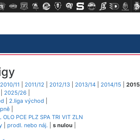
igy
2010/11
|
2011/12
|
2012/13
|
2013/14
|
2014/15
|
2015
|
2025/26
|
ed
|
2.liga východ
|
upně
|
L
OLO
PCE
PLZ
SPA
TRI
VIT
ZLN
y
|
prodl. nebo náj.
|
s nulou
|