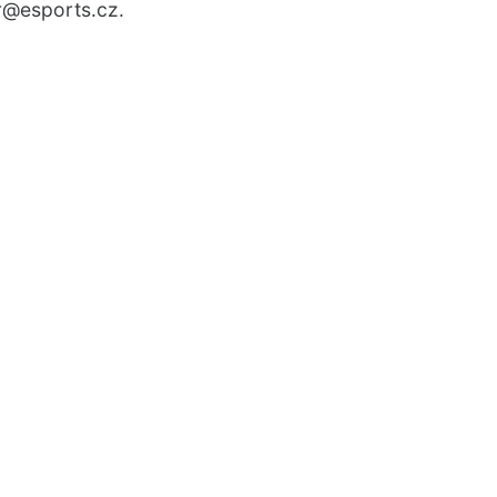
r
@esports.cz.