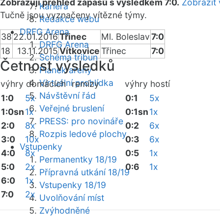
Zobrazuji přehled zápasů s výsledkem 7:0.
Zobrazit 
Kariéra
Tučně jsou vyznačeny vítězné týmy.
Redakce webu
DRFG Arena
38
22.01.2016
Třinec
Ml. Boleslav
7:0
DRFG Arena
18
13.11.2015
Vítkovice
Třinec
7:0
Schéma tribun
Četnost výsledků
Plánek areny
Virtuální prohlídka
výhry domácích
remízy
výhry hostí
Návštěvní řád
1:0
5x
0:1
5x
Veřejné bruslení
1:0sn
1x
0:1sn
1x
PRESS: pro novináře
2:0
8x
0:2
6x
Rozpis ledové plochy
3:0
10x
0:3
6x
Vstupenky
4:0
8x
0:5
1x
Permanentky 18/19
5:0
2x
0:6
1x
Přípravná utkání 18/19
6:0
1x
Vstupenky 18/19
7:0
2x
Uvolňování míst
Zvýhodněné