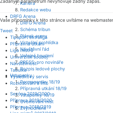
Zadaným parametrům nevyhovuje žádný zápas.
Kariéra
Redakce webu
DRFG Arena
Vaše připomínky k této stránce uvítáme na webmaste
DRFG Arena
Schéma tribun
Tweet
Plánek areny
Tipsport extraliga
Virtuální prohlídka
Přípravná utkání
Návštěvní řád
Liga mistrů
Veřejné bruslení
Univerzitní souboj
PRESS: pro novináře
Návštěvnost
Rozpis ledové plochy
Tabulka
Vstupenky
Výsledkový servis
Permanentky 18/19
Rozlosování a info
Přípravná utkání 18/19
Sezóna 2019/2020
Vstupenky 18/19
Příprava 2019/2020
Uvolňování míst
Příprava 2018/2019
Zvýhodněné