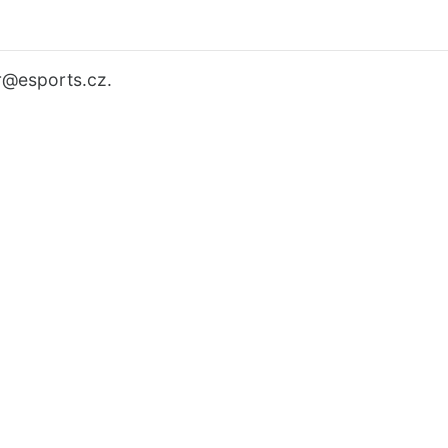
r
@esports.cz.