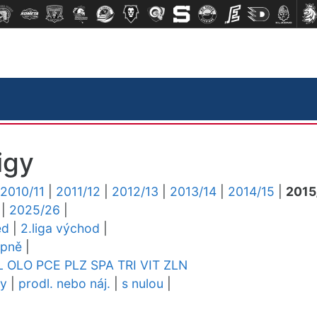
igy
2010/11
|
2011/12
|
2012/13
|
2013/14
|
2014/15
|
2015
|
2025/26
|
ed
|
2.liga východ
|
upně
|
L
OLO
PCE
PLZ
SPA
TRI
VIT
ZLN
dy
|
prodl. nebo náj.
|
s nulou
|