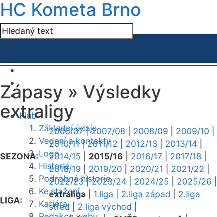
HC Kometa Brno
Zápasy »
Výsledky
extraligy
Klub
Základní údaje
2006/07
|
2007/08
|
2008/09
|
2009/10
|
Vedení a kontakty
2010/11
|
2011/12
|
2012/13
|
2013/14
|
Logo
SEZONA:
2014/15
|
2015/16
|
2016/17
|
2017/18
|
Historie
2018/19
|
2019/20
|
2020/21
|
2021/22
|
Podrobná historie
2022/23
|
2023/24
|
2024/25
|
2025/26
|
Ke stažení
extraliga
|
1.liga
|
2.liga západ
|
2.liga
LIGA:
Kariéra
střed
|
2.liga východ
|
Redakce webu