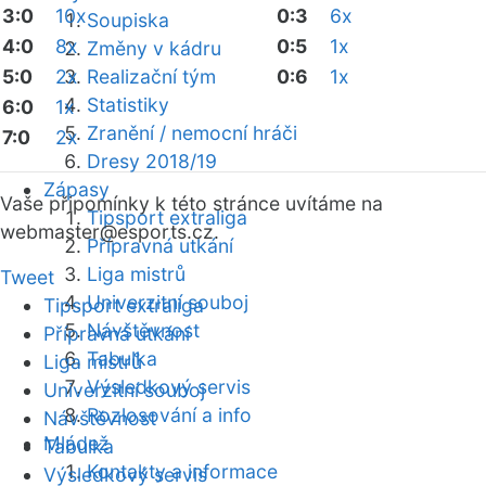
3:0
10x
0:3
6x
Soupiska
4:0
8x
0:5
1x
Změny v kádru
5:0
2x
Realizační tým
0:6
1x
Statistiky
6:0
1x
Zranění / nemocní hráči
7:0
2x
Dresy 2018/19
Zápasy
Vaše připomínky k této stránce uvítáme na
Tipsport extraliga
webmaster
@esports.cz.
Přípravná utkání
Liga mistrů
Tweet
Univerzitní souboj
Tipsport extraliga
Návštěvnost
Přípravná utkání
Tabulka
Liga mistrů
Výsledkový servis
Univerzitní souboj
Rozlosování a info
Návštěvnost
Mládež
Tabulka
Kontakty a informace
Výsledkový servis