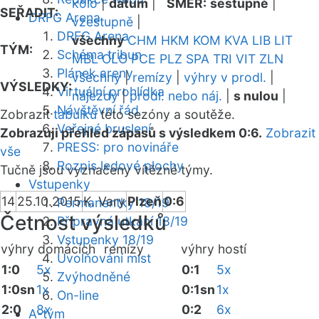
kolo
|
datum
|
SMĚR:
sestupně
|
SEŘADIT:
DRFG Arena
vzestupně
|
DRFG Arena
všechny
CHM
HKM
KOM
KVA
LIB
LIT
TÝM:
Schéma tribun
MBL
OLO
PCE
PLZ
SPA
TRI
VIT
ZLN
Plánek areny
všechny
|
remízy
|
výhry v prodl.
|
VÝSLEDKY:
Virtuální prohlídka
nájezdy
|
prodl. nebo náj.
|
s nulou
|
Návštěvní řád
Zobrazit
tabulku
této sezóny a soutěže.
Veřejné bruslení
Zobrazuji přehled zápasů s výsledkem 0:6.
Zobrazit
PRESS: pro novináře
vše
Rozpis ledové plochy
Tučně jsou vyznačeny vítězné týmy.
Vstupenky
14
25.10.2015
K. Vary
Plzeň
0:6
Permanentky 18/19
Četnost výsledků
Přípravná utkání 18/19
Vstupenky 18/19
výhry domácích
remízy
výhry hostí
Uvolňování míst
1:0
5x
0:1
5x
Zvýhodněné
1:0sn
1x
0:1sn
1x
On-line
2:0
8x
0:2
6x
A-tým