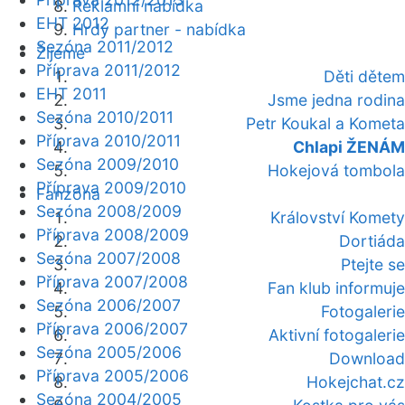
Reklamní nabídka
EHT 2012
Hrdý partner - nabídka
Sezóna 2011/2012
Žijeme
Příprava 2011/2012
Děti dětem
EHT 2011
Jsme jedna rodina
Sezóna 2010/2011
Petr Koukal a Kometa
Příprava 2010/2011
Chlapi ŽENÁM
Sezóna 2009/2010
Hokejová tombola
Příprava 2009/2010
Fanzóna
Sezóna 2008/2009
Království Komety
Příprava 2008/2009
Dortiáda
Sezóna 2007/2008
Ptejte se
Příprava 2007/2008
Fan klub informuje
Sezóna 2006/2007
Fotogalerie
Příprava 2006/2007
Aktivní fotogalerie
Sezóna 2005/2006
Download
Příprava 2005/2006
Hokejchat.cz
Sezóna 2004/2005