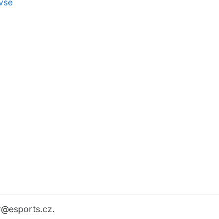
vše
r
@esports.cz.