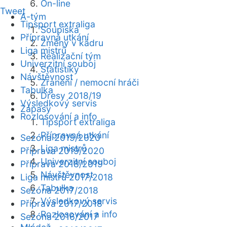
On-line
Tweet
A-tým
Tipsport extraliga
Soupiska
Přípravná utkání
Změny v kádru
Liga mistrů
Realizační tým
Univerzitní souboj
Statistiky
Návštěvnost
Zranění / nemocní hráči
Tabulka
Dresy 2018/19
Výsledkový servis
Zápasy
Rozlosování a info
Tipsport extraliga
Přípravná utkání
Sezóna 2019/2020
Liga mistrů
Příprava 2019/2020
Univerzitní souboj
Příprava 2018/2019
Návštěvnost
Liga mistrů 2017/2018
Tabulka
Sezóna 2017/2018
Výsledkový servis
Příprava 2017/2018
Rozlosování a info
Sezóna 2016/2017