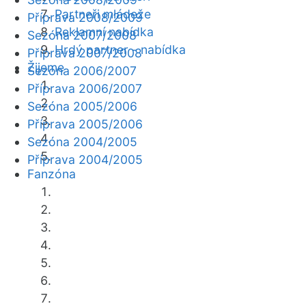
Partneři mládeže
Příprava 2008/2009
Reklamní nabídka
Sezóna 2007/2008
Hrdý partner - nabídka
Příprava 2007/2008
Žijeme
Sezóna 2006/2007
Příprava 2006/2007
Sezóna 2005/2006
Příprava 2005/2006
Sezóna 2004/2005
Příprava 2004/2005
Fanzóna