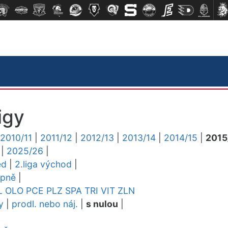
igy
2010/11
|
2011/12
|
2012/13
|
2013/14
|
2014/15
|
2015
|
2025/26
|
ed
|
2.liga východ
|
upně
|
L
OLO
PCE
PLZ
SPA
TRI
VIT
ZLN
y
|
prodl. nebo náj.
|
s nulou
|