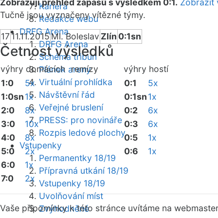
Zobrazuji přehled zápasů s výsledkem 0:1.
Zobrazit 
Kariéra
Tučně jsou vyznačeny vítězné týmy.
Redakce webu
DRFG Arena
17
11.11.2015
Ml. Boleslav
Zlín
0:1sn
DRFG Arena
Četnost výsledků
Schéma tribun
výhry domácích
remízy
výhry hostí
Plánek areny
Virtuální prohlídka
1:0
5x
0:1
5x
Návštěvní řád
1:0sn
1x
0:1sn
1x
Veřejné bruslení
2:0
8x
0:2
6x
PRESS: pro novináře
3:0
10x
0:3
6x
Rozpis ledové plochy
4:0
8x
0:5
1x
Vstupenky
5:0
2x
0:6
1x
Permanentky 18/19
6:0
1x
Přípravná utkání 18/19
7:0
2x
Vstupenky 18/19
Uvolňování míst
Vaše připomínky k této stránce uvítáme na webmaste
Zvýhodněné