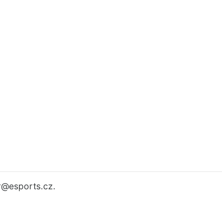
r
@esports.cz.