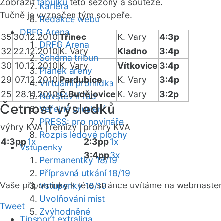
Zobrazit
tabulku
této sezóny a soutěže.
Kariéra
Tučně je vyznačen tým soupeře.
Redakce webu
DRFG Arena
35
30.12.2010
Třinec
K. Vary
4:3p
DRFG Arena
32
22.12.2010
K. Vary
Kladno
3:4p
Schéma tribun
30
10.12.2010
K. Vary
Vítkovice
3:4p
Plánek areny
29
07.12.2010
Pardubice
K. Vary
3:4p
Virtuální prohlídka
25
28.11.2010
Č.Budějovice
K. Vary
3:2p
Návštěvní řád
Četnost výsledků
Veřejné bruslení
PRESS: pro novináře
výhry KVA |
remízy |
prohry KVA
Rozpis ledové plochy
4:3pp
1x
2:3pp
1x
Vstupenky
3:4pp
3x
Permanentky 18/19
Přípravná utkání 18/19
Vaše připomínky k této stránce uvítáme na webmaste
Vstupenky 18/19
Uvolňování míst
Tweet
Zvýhodněné
Tipsport extraliga