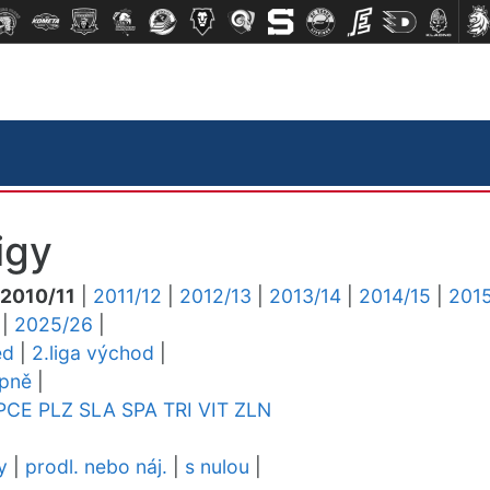
igy
2010/11
|
2011/12
|
2012/13
|
2013/14
|
2014/15
|
2015
|
2025/26
|
ed
|
2.liga východ
|
upně
|
PCE
PLZ
SLA
SPA
TRI
VIT
ZLN
y
|
prodl. nebo náj.
|
s nulou
|