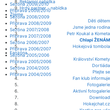
Reklamní nabídka
Sezóna 2009/2010
Hrdý partner - nabídka
Příprava 2009/2010
Žijeme
Sezóna 2008/2009
Děti dětem
Příprava 2008/2009
Jsme jedna rodina
Sezóna 2007/2008
Petr Koukal a Kometa
Příprava 2007/2008
Chlapi ŽENÁM
Sezóna 2006/2007
Hokejová tombola
Příprava 2006/2007
Fanzóna
Sezóna 2005/2006
Království Komety
Příprava 2005/2006
Dortiáda
Sezóna 2004/2005
Ptejte se
Příprava 2004/2005
Fan klub informuje
Fotogalerie
Aktivní fotogalerie
Download
Hokejchat.cz