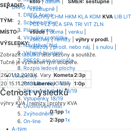
kolo
|
datum
|
SMĚR:
sestupně
|
SEŘADIT:
DRFG Arena
vzestupně
|
DRFG Arena
všechny
CHM
HKM
KLA
KOM
KVA
LIB
LIT
TÝM:
Schéma tribun
PCE
PLZ
SLA
SPA
TRI
VIT
ZLN
Plánek areny
MÍSTO:
všude
|
doma
|
venku
|
Virtuální prohlídka
všechny
|
remízy
|
výhry v prodl.
|
VÝSLEDKY:
Návštěvní řád
nájezdy
|
prodl. nebo náj.
|
s nulou
|
Veřejné bruslení
Zobrazit
tabulku
této sezóny a soutěže.
PRESS: pro novináře
Tučně je vyznačen tým soupeře.
Rozpis ledové plochy
26
01.12.2013
K. Vary
Kometa
2:3p
Vstupenky
Permanentky 18/19
20
15.11.2013
Liberec
K. Vary
1:0p
Četnost výsledků
Přípravná utkání 18/19
Vstupenky 18/19
výhry KVA |
remízy |
prohry KVA
Uvolňování míst
0:1pp
1x
Zvýhodněné
2:3pp
1x
On-line
A-tým