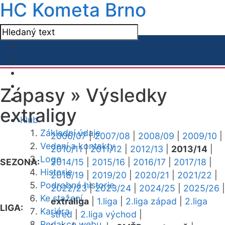
HC Kometa Brno
Zápasy »
Výsledky
extraligy
Klub
Základní údaje
2006/07
|
2007/08
|
2008/09
|
2009/10
|
Vedení a kontakty
2010/11
|
2011/12
|
2012/13
|
2013/14
|
Logo
SEZONA:
2014/15
|
2015/16
|
2016/17
|
2017/18
|
Historie
2018/19
|
2019/20
|
2020/21
|
2021/22
|
Podrobná historie
2022/23
|
2023/24
|
2024/25
|
2025/26
|
Ke stažení
extraliga
|
1.liga
|
2.liga západ
|
2.liga
LIGA:
Kariéra
střed
|
2.liga východ
|
Redakce webu