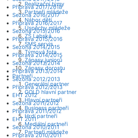
Realizační týmy
Příprava 2017/2018
Partneři mládeže
Sezóna 2016/2017
Nábor dětí
Příprava 2016/2017
Úspěchy mládeže
Sezóna 2015/2016
ZŠ Labská
Příprava 2015/2016
SMS servis
Sezóna 2014/2015
Týmová fota
Příprava 2014/2015
Zápasy juniorů
Sezóna 2013/2014
Zápasy dorostu
Příprava 2013/2014
Partneři
Sezóna 2012/2013
Generální partner
Příprava 2012/2013
GOLD hlavní partner
EHT 2012
Hlavní partneři
Sezóna 2011/2012
Business partneři
Příprava 2011/2012
Hrdí partneři
EHT 2011
Mediální partneři
Sezóna 2010/2011
Partneři mládeže
Příprava 2010/2011