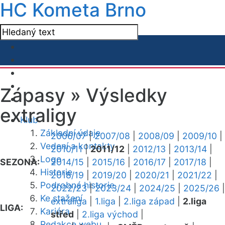
HC Kometa Brno
Zápasy »
Výsledky
extraligy
Klub
Základní údaje
2006/07
|
2007/08
|
2008/09
|
2009/10
|
Vedení a kontakty
2010/11
|
2011/12
|
2012/13
|
2013/14
|
Logo
SEZONA:
2014/15
|
2015/16
|
2016/17
|
2017/18
|
Historie
2018/19
|
2019/20
|
2020/21
|
2021/22
|
Podrobná historie
2022/23
|
2023/24
|
2024/25
|
2025/26
|
Ke stažení
extraliga
|
1.liga
|
2.liga západ
|
2.liga
LIGA:
Kariéra
střed
|
2.liga východ
|
Redakce webu