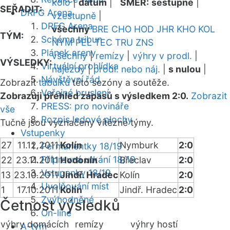
kolo
|
datum
|
SMĚR:
sestupně
|
SEŘADIT:
DRFG Arena
vzestupně
|
DRFG Arena
všechny
BRE
CHO
HOD
JHR
KHO
KOL
TÝM:
Schéma tribun
NYM
PEL
TEC
TRU
ZNS
Plánek areny
všechny
|
remízy
|
výhry v prodl.
|
VÝSLEDKY:
Virtuální prohlídka
nájezdy
|
prodl. nebo náj.
|
s nulou
|
Návštěvní řád
Zobrazit
tabulku
této sezóny a soutěže.
Veřejné bruslení
Zobrazuji přehled zápasů s výsledkem 2:0.
Zobrazit
PRESS: pro novináře
vše
Rozpis ledové plochy
Tučně jsou vyznačeny vítězné týmy.
Vstupenky
27
11.12.2011
Kolín
Nymburk
2:0
Permanentky 18/19
Přípravná utkání 18/19
22
23.11.2011
Hodonín
Břeclav
2:0
Vstupenky 18/19
13
23.10.2011
Jindř. Hradec
Kolín
2:0
Uvolňování míst
1
17.10.2011
Kolín
Jindř. Hradec
2:0
Zvýhodněné
Četnost výsledků
On-line
výhry domácích
remízy
výhry hostí
A-tým