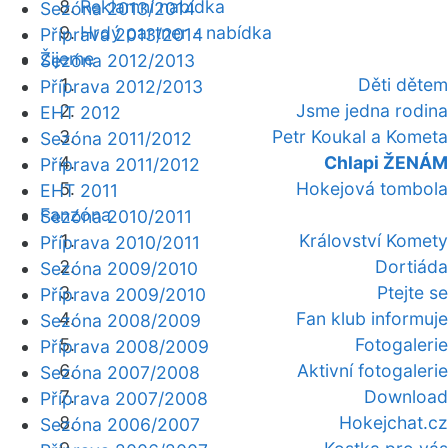
Reklamní nabídka
Sezóna 2013/2014
Hrdý partner - nabídka
Příprava 2013/2014
Žijeme
Sezóna 2012/2013
Děti dětem
Příprava 2012/2013
Jsme jedna rodina
EHT 2012
Petr Koukal a Kometa
Sezóna 2011/2012
Chlapi ŽENÁM
Příprava 2011/2012
Hokejová tombola
EHT 2011
Fanzóna
Sezóna 2010/2011
Království Komety
Příprava 2010/2011
Dortiáda
Sezóna 2009/2010
Ptejte se
Příprava 2009/2010
Fan klub informuje
Sezóna 2008/2009
Fotogalerie
Příprava 2008/2009
Aktivní fotogalerie
Sezóna 2007/2008
Download
Příprava 2007/2008
Hokejchat.cz
Sezóna 2006/2007