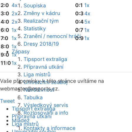
2:0
4x
0:1
1x
Soupiska
Změny v kádru
3:0
2x
0:3
4x
Realizační tým
4:0
2x
0:4
5x
Statistiky
6:0
1x
0:7
1x
Zranění / nemocní hráči
7:0
1x
0:9
1x
Dresy 2018/19
8:0
1x
Zápasy
9:0
1x
Tipsport extraliga
11:0
1x
Přípravná utkání
Liga mistrů
Vaše připomínky k této stránce uvítáme na
Univerzitní souboj
webmaster
@esports.cz.
Návštěvnost
Tabulka
Tweet
Výsledkový servis
Tipsport extraliga
Rozlosování a info
Přípravná utkání
Mládež
Liga mistrů
Kontakty a informace
Univerzitní souboj