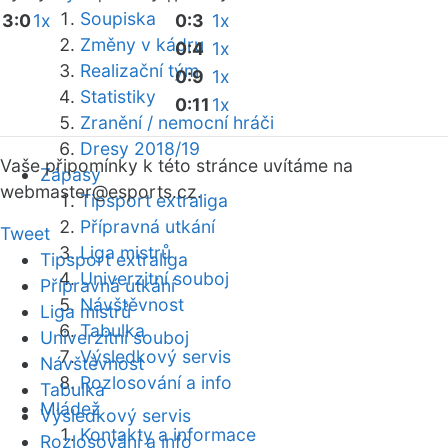
Soupiska
3:0
1x
0:3
1x
Změny v kádru
0:4
1x
Realizační tým
0:9
1x
Statistiky
0:11
1x
Zranění / nemocní hráči
Dresy 2018/19
Vaše připomínky k této stránce uvítáme na
Zápasy
webmaster
@esports.cz.
Tipsport extraliga
Přípravná utkání
Tweet
Liga mistrů
Tipsport extraliga
Univerzitní souboj
Přípravná utkání
Návštěvnost
Liga mistrů
Tabulka
Univerzitní souboj
Výsledkový servis
Návštěvnost
Rozlosování a info
Tabulka
Mládež
Výsledkový servis
Kontakty a informace
Rozlosování a info