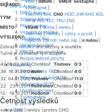
kolo
|
datum
|
SMĚR:
sestupně
|
SEŘADIT:
DRFG Arena
vzestupně
|
DRFG Arena
všechny
BRE
CHO
HOD
JHR
KHO
KOL
TÝM:
Schéma tribun
NYM
PEL
TEC
TRU
ZNS
Plánek areny
MÍSTO:
všude
|
doma
|
venku
|
Virtuální prohlídka
všechny
|
remízy
|
výhry v prodl.
|
VÝSLEDKY:
Návštěvní řád
nájezdy
|
prodl. nebo náj.
|
s nulou
|
Veřejné bruslení
Zobrazit
tabulku
této sezóny a soutěže.
PRESS: pro novináře
Tučně je vyznačen tým soupeře.
Rozpis ledové plochy
42
08.02.2012
Chotěboř
Trutnov
0:3
Vstupenky
Permanentky 18/19
36
18.01.2012
Kolín
Chotěboř
4:0
Přípravná utkání 18/19
32
04.01.2012
Trutnov
Chotěboř
11:0
Vstupenky 18/19
22
23.11.2011
Pelhřimov
Chotěboř
0:3
Uvolňování míst
12
19.10.2011
Hodonín
Chotěboř
9:0
Zvýhodněné
Četnost výsledků
On-line
výhry CHO |
remízy |
prohry CHO
A-tým