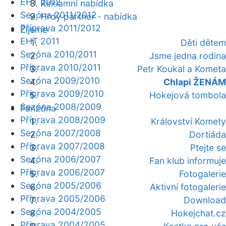
EHT 2012
Reklamní nabídka
Sezóna 2011/2012
Hrdý partner - nabídka
Příprava 2011/2012
Žijeme
EHT 2011
Děti dětem
Sezóna 2010/2011
Jsme jedna rodina
Příprava 2010/2011
Petr Koukal a Kometa
Sezóna 2009/2010
Chlapi ŽENÁM
Příprava 2009/2010
Hokejová tombola
Sezóna 2008/2009
Fanzóna
Příprava 2008/2009
Království Komety
Sezóna 2007/2008
Dortiáda
Příprava 2007/2008
Ptejte se
Sezóna 2006/2007
Fan klub informuje
Příprava 2006/2007
Fotogalerie
Sezóna 2005/2006
Aktivní fotogalerie
Příprava 2005/2006
Download
Sezóna 2004/2005
Hokejchat.cz
Příprava 2004/2005