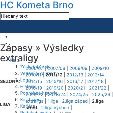
HC Kometa Brno
Zápasy »
Výsledky
extraligy
Klub
Základní údaje
2006/07
|
2007/08
|
2008/09
|
2009/10
|
Vedení a kontakty
2010/11
|
2011/12
|
2012/13
|
2013/14
|
Logo
SEZONA:
2014/15
|
2015/16
|
2016/17
|
2017/18
|
Historie
2018/19
|
2019/20
|
2020/21
|
2021/22
|
Podrobná historie
2022/23
|
2023/24
|
2024/25
|
2025/26
|
Ke stažení
extraliga
|
1.liga
|
2.liga západ
|
2.liga
LIGA:
Kariéra
střed
|
2.liga východ
|
Redakce webu