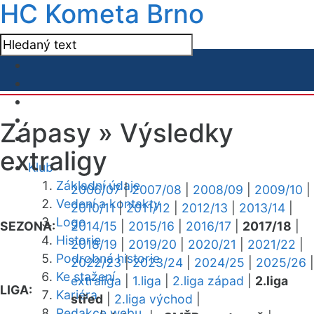
HC Kometa Brno
Zápasy »
Výsledky
extraligy
Klub
Základní údaje
2006/07
|
2007/08
|
2008/09
|
2009/10
|
Vedení a kontakty
2010/11
|
2011/12
|
2012/13
|
2013/14
|
Logo
SEZONA:
2014/15
|
2015/16
|
2016/17
|
2017/18
|
Historie
2018/19
|
2019/20
|
2020/21
|
2021/22
|
Podrobná historie
2022/23
|
2023/24
|
2024/25
|
2025/26
|
Ke stažení
extraliga
|
1.liga
|
2.liga západ
|
2.liga
LIGA:
Kariéra
střed
|
2.liga východ
|
Redakce webu