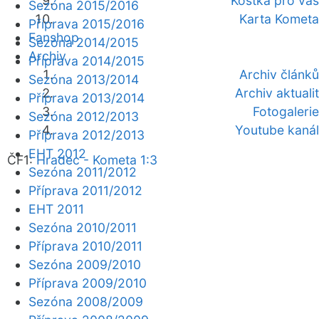
Kostka pro vás
Sezóna 2015/2016
Karta Kometa
Příprava 2015/2016
Fanshop
Sezóna 2014/2015
Archiv
Příprava 2014/2015
Archiv článků
Sezóna 2013/2014
Archiv aktualit
Příprava 2013/2014
Fotogalerie
Sezóna 2012/2013
Youtube kanál
Příprava 2012/2013
EHT 2012
ČF1:
Hradec - Kometa 1:3
Sezóna 2011/2012
Příprava 2011/2012
EHT 2011
Sezóna 2010/2011
Příprava 2010/2011
Sezóna 2009/2010
Příprava 2009/2010
Sezóna 2008/2009