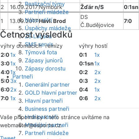
Realizační týmy
2
16.09.2017
Nymburk
Žďár n/S
0:1sn
Partneři mládeže
DS
Nábor dětí
1
13.09.2017
Havl. Brod
7:0
Č.Budějovice
Úspěchy mládeže
Četnost výsledků
ZŠ Labská
SMS servis
výhry domácích
remízy
výhry hostí
Týmová fota
2:0
1x
0:1
1x
Zápasy juniorů
3:0
1x
0:1sn
1x
Zápasy dorostu
4:0
1x
0:2
2x
Partneři
5:0
3x
0:3
2x
Generální partner
6:0
2x
0:4
1x
GOLD hlavní partner
7:0
1x
0:6
2x
Hlavní partneři
Business partneři
Hrdí partneři
Vaše připomínky k této stránce uvítáme na
Mediální partneři
webmaster
@esports.cz.
Partneři mládeže
Tweet