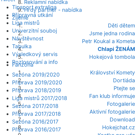
Reklamní nabídka
Tipsport extraliga
Hrdý partner - nabídka
Přípravná utkání
Žijeme
Liga mistrů
Děti dětem
Univerzitní souboj
Jsme jedna rodina
Návštěvnost
Petr Koukal a Kometa
Tabulka
Chlapi ŽENÁM
Výsledkový servis
Hokejová tombola
Rozlosování a info
Fanzóna
Království Komety
Sezóna 2019/2020
Dortiáda
Příprava 2019/2020
Ptejte se
Příprava 2018/2019
Fan klub informuje
Liga mistrů 2017/2018
Fotogalerie
Sezóna 2017/2018
Aktivní fotogalerie
Příprava 2017/2018
Download
Sezóna 2016/2017
Hokejchat.cz
Příprava 2016/2017