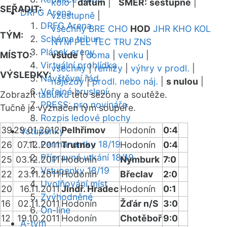
kolo
|
datum
|
SMĚR:
sestupně
|
SEŘADIT:
DRFG Arena
vzestupně
|
DRFG Arena
všechny
BRE
CHO
HOD
JHR
KHO
KOL
TÝM:
Schéma tribun
NYM
PEL
TEC
TRU
ZNS
Plánek areny
MÍSTO:
všude
|
doma
|
venku
|
Virtuální prohlídka
všechny
|
remízy
|
výhry v prodl.
|
VÝSLEDKY:
Návštěvní řád
nájezdy
|
prodl. nebo náj.
|
s nulou
|
Veřejné bruslení
Zobrazit
tabulku
této sezóny a soutěže.
PRESS: pro novináře
Tučně je vyznačen tým soupeře.
Rozpis ledové plochy
39
29.01.2012
Pelhřimov
Hodonín
0:4
Vstupenky
Permanentky 18/19
26
07.12.2011
Trutnov
Hodonín
0:4
Přípravná utkání 18/19
25
03.12.2011
Hodonín
Nymburk
7:0
Vstupenky 18/19
22
23.11.2011
Hodonín
Břeclav
2:0
Uvolňování míst
20
16.11.2011
Jindř. Hradec
Hodonín
0:1
Zvýhodněné
16
02.11.2011
Hodonín
Žďár n/S
3:0
On-line
12
19.10.2011
Hodonín
Chotěboř
9:0
A-tým