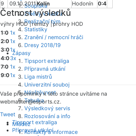
9
09.10.2011
Kolín
Hodonín
0:4
Soupiska
Četnost výsledků
Změny v kádru
Realizační tým
výhry HOD |
remízy |
prohry HOD
Statistiky
1:0
1x
Zranění / nemocní hráči
2:0
1x
Dresy 2018/19
3:0
1x
Zápasy
4:0
3x
Tipsport extraliga
7:0
1x
Přípravná utkání
9:0
1x
Liga mistrů
Univerzitní souboj
Návštěvnost
Vaše připomínky k této stránce uvítáme na
Tabulka
webmaster
@esports.cz.
Výsledkový servis
Tweet
Rozlosování a info
Tipsport extraliga
Mládež
Přípravná utkání
Kontakty a informace