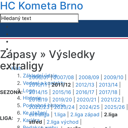
HC Kometa Brno
Zápasy »
Výsledky
extraligy
Klub
Základní údaje
2006/07
|
2007/08
|
2008/09
|
2009/10
|
Vedení a kontakty
2010/11
|
2011/12
|
2012/13
|
2013/14
|
Logo
SEZONA:
2014/15
|
2015/16
|
2016/17
|
2017/18
|
Historie
2018/19
|
2019/20
|
2020/21
|
2021/22
|
Podrobná historie
2022/23
|
2023/24
|
2024/25
|
2025/26
|
Ke stažení
extraliga
|
1.liga
|
2.liga západ
|
2.liga
LIGA:
Kariéra
střed
|
2.liga východ
|
Redakce webu