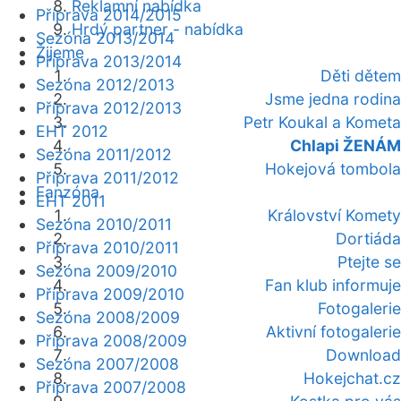
Reklamní nabídka
Příprava 2014/2015
Hrdý partner - nabídka
Sezóna 2013/2014
Žijeme
Příprava 2013/2014
Děti dětem
Sezóna 2012/2013
Jsme jedna rodina
Příprava 2012/2013
Petr Koukal a Kometa
EHT 2012
Chlapi ŽENÁM
Sezóna 2011/2012
Hokejová tombola
Příprava 2011/2012
Fanzóna
EHT 2011
Království Komety
Sezóna 2010/2011
Dortiáda
Příprava 2010/2011
Ptejte se
Sezóna 2009/2010
Fan klub informuje
Příprava 2009/2010
Fotogalerie
Sezóna 2008/2009
Aktivní fotogalerie
Příprava 2008/2009
Download
Sezóna 2007/2008
Hokejchat.cz
Příprava 2007/2008