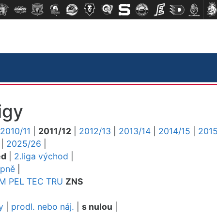
igy
2010/11
|
2011/12
|
2012/13
|
2013/14
|
2014/15
|
2015
|
2025/26
|
ed
|
2.liga východ
|
upně
|
M
PEL
TEC
TRU
ZNS
y
|
prodl. nebo náj.
|
s nulou
|