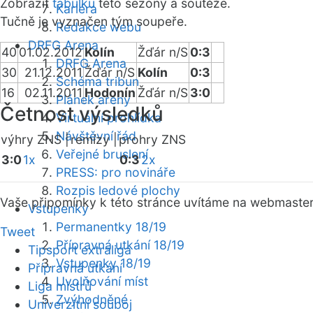
Zobrazit
tabulku
této sezóny a soutěže.
Kariéra
Tučně je vyznačen tým soupeře.
Redakce webu
DRFG Arena
40
01.02.2012
Kolín
Žďár n/S
0:3
DRFG Arena
30
21.12.2011
Žďár n/S
Kolín
0:3
Schéma tribun
16
02.11.2011
Hodonín
Žďár n/S
3:0
Plánek areny
Četnost výsledků
Virtuální prohlídka
Návštěvní řád
výhry ZNS |
remízy |
prohry ZNS
Veřejné bruslení
3:0
1x
0:3
2x
PRESS: pro novináře
Rozpis ledové plochy
Vaše připomínky k této stránce uvítáme na webmaste
Vstupenky
Permanentky 18/19
Tweet
Přípravná utkání 18/19
Tipsport extraliga
Vstupenky 18/19
Přípravná utkání
Uvolňování míst
Liga mistrů
Zvýhodněné
Univerzitní souboj