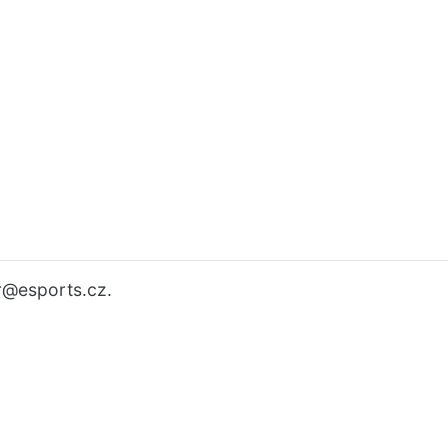
r
@esports.cz.