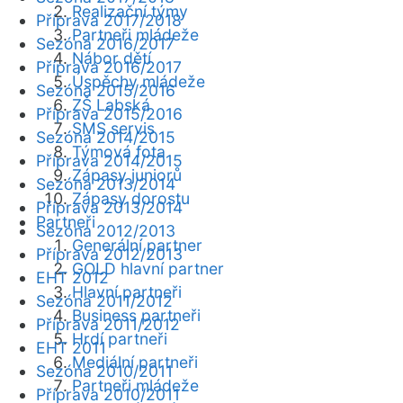
Realizační týmy
Příprava 2017/2018
Partneři mládeže
Sezóna 2016/2017
Nábor dětí
Příprava 2016/2017
Úspěchy mládeže
Sezóna 2015/2016
ZŠ Labská
Příprava 2015/2016
SMS servis
Sezóna 2014/2015
Týmová fota
Příprava 2014/2015
Zápasy juniorů
Sezóna 2013/2014
Zápasy dorostu
Příprava 2013/2014
Partneři
Sezóna 2012/2013
Generální partner
Příprava 2012/2013
GOLD hlavní partner
EHT 2012
Hlavní partneři
Sezóna 2011/2012
Business partneři
Příprava 2011/2012
Hrdí partneři
EHT 2011
Mediální partneři
Sezóna 2010/2011
Partneři mládeže
Příprava 2010/2011