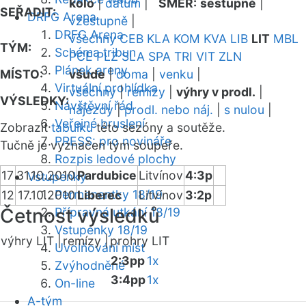
kolo
|
datum
|
SMĚR:
sestupně
|
SEŘADIT:
DRFG Arena
vzestupně
|
DRFG Arena
všechny
CEB
KLA
KOM
KVA
LIB
LIT
MBL
TÝM:
Schéma tribun
PCE
PLZ
SLA
SPA
TRI
VIT
ZLN
Plánek areny
MÍSTO:
všude
|
doma
|
venku
|
Virtuální prohlídka
všechny
|
remízy
|
výhry v prodl.
|
VÝSLEDKY:
Návštěvní řád
nájezdy
|
prodl. nebo náj.
|
s nulou
|
Veřejné bruslení
Zobrazit
tabulku
této sezóny a soutěže.
PRESS: pro novináře
Tučně je vyznačen tým soupeře.
Rozpis ledové plochy
17
31.10.2010
Pardubice
Litvínov
4:3p
Vstupenky
Permanentky 18/19
12
17.10.2010
Liberec
Litvínov
3:2p
Četnost výsledků
Přípravná utkání 18/19
Vstupenky 18/19
výhry LIT |
remízy |
prohry LIT
Uvolňování míst
2:3pp
1x
Zvýhodněné
3:4pp
1x
On-line
A-tým