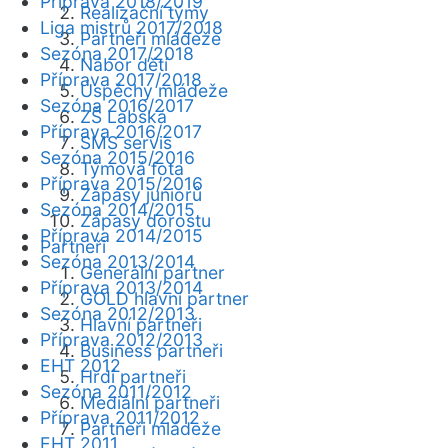
Příprava 2018/2019
Realizační týmy
Liga mistrů 2017/2018
Partneři mládeže
Sezóna 2017/2018
Nábor dětí
Příprava 2017/2018
Úspěchy mládeže
Sezóna 2016/2017
ZŠ Labská
Příprava 2016/2017
SMS servis
Sezóna 2015/2016
Týmová fota
Příprava 2015/2016
Zápasy juniorů
Sezóna 2014/2015
Zápasy dorostu
Příprava 2014/2015
Partneři
Sezóna 2013/2014
Generální partner
Příprava 2013/2014
GOLD hlavní partner
Sezóna 2012/2013
Hlavní partneři
Příprava 2012/2013
Business partneři
EHT 2012
Hrdí partneři
Sezóna 2011/2012
Mediální partneři
Příprava 2011/2012
Partneři mládeže
EHT 2011