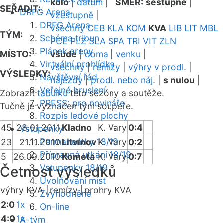
kolo
|
datum
|
SMĚR:
sestupně
|
SEŘADIT:
DRFG Arena
vzestupně
|
DRFG Arena
všechny
CEB
KLA
KOM
KVA
LIB
LIT
MBL
TÝM:
Schéma tribun
PCE
PLZ
SLA
SPA
TRI
VIT
ZLN
Plánek areny
MÍSTO:
všude
|
doma
|
venku
|
Virtuální prohlídka
všechny
|
remízy
|
výhry v prodl.
|
VÝSLEDKY:
Návštěvní řád
nájezdy
|
prodl. nebo náj.
|
s nulou
|
Veřejné bruslení
Zobrazit
tabulku
této sezóny a soutěže.
PRESS: pro novináře
Tučně je vyznačen tým soupeře.
Rozpis ledové plochy
45
28.01.2011
Kladno
K. Vary
0:4
Vstupenky
Permanentky 18/19
23
21.11.2010
Litvínov
K. Vary
0:2
Přípravná utkání 18/19
5
26.09.2010
Kometa
K. Vary
0:7
Vstupenky 18/19
Četnost výsledků
Uvolňování míst
výhry KVA |
remízy |
prohry KVA
Zvýhodněné
2:0
1x
On-line
4:0
1x
A-tým