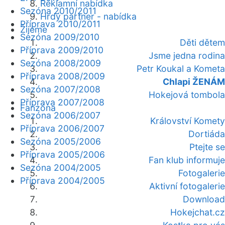
Reklamní nabídka
Sezóna 2010/2011
Hrdý partner - nabídka
Příprava 2010/2011
Žijeme
Sezóna 2009/2010
Děti dětem
Příprava 2009/2010
Jsme jedna rodina
Sezóna 2008/2009
Petr Koukal a Kometa
Příprava 2008/2009
Chlapi ŽENÁM
Sezóna 2007/2008
Hokejová tombola
Příprava 2007/2008
Fanzóna
Sezóna 2006/2007
Království Komety
Příprava 2006/2007
Dortiáda
Sezóna 2005/2006
Ptejte se
Příprava 2005/2006
Fan klub informuje
Sezóna 2004/2005
Fotogalerie
Příprava 2004/2005
Aktivní fotogalerie
Download
Hokejchat.cz