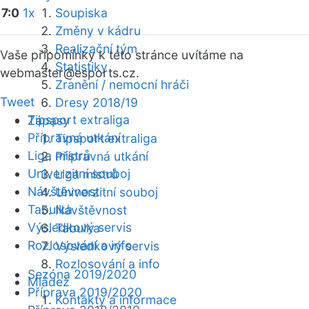
7:0
1x
Soupiska
Změny v kádru
Realizační tým
Vaše připomínky k této stránce uvítáme na
Statistiky
webmaster
@esports.cz.
Zranění / nemocní hráči
Tweet
Dresy 2018/19
Tipsport extraliga
Zápasy
Přípravná utkání
Tipsport extraliga
Liga mistrů
Přípravná utkání
Univerzitní souboj
Liga mistrů
Návštěvnost
Univerzitní souboj
Tabulka
Návštěvnost
Výsledkový servis
Tabulka
Rozlosování a info
Výsledkový servis
Rozlosování a info
Sezóna 2019/2020
Mládež
Příprava 2019/2020
Kontakty a informace