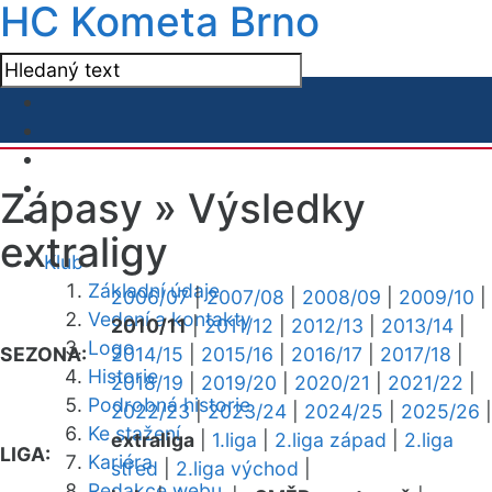
HC Kometa Brno
Zápasy »
Výsledky
extraligy
Klub
Základní údaje
2006/07
|
2007/08
|
2008/09
|
2009/10
|
Vedení a kontakty
2010/11
|
2011/12
|
2012/13
|
2013/14
|
Logo
SEZONA:
2014/15
|
2015/16
|
2016/17
|
2017/18
|
Historie
2018/19
|
2019/20
|
2020/21
|
2021/22
|
Podrobná historie
2022/23
|
2023/24
|
2024/25
|
2025/26
|
Ke stažení
extraliga
|
1.liga
|
2.liga západ
|
2.liga
LIGA:
Kariéra
střed
|
2.liga východ
|
Redakce webu