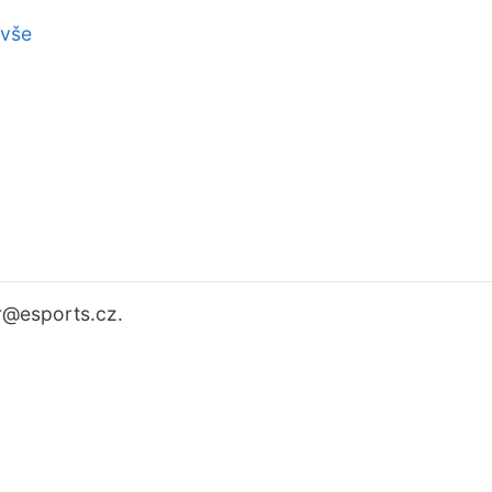
 vše
r
@esports.cz.