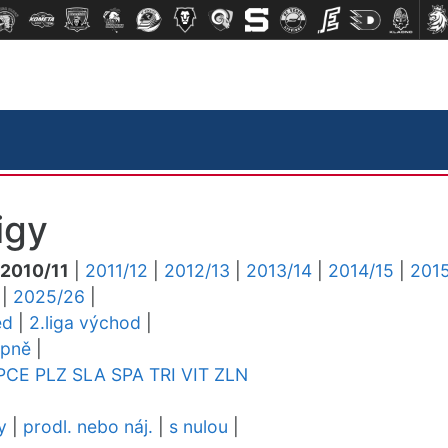
igy
2010/11
|
2011/12
|
2012/13
|
2013/14
|
2014/15
|
2015
|
2025/26
|
ed
|
2.liga východ
|
upně
|
PCE
PLZ
SLA
SPA
TRI
VIT
ZLN
y
|
prodl. nebo náj.
|
s nulou
|