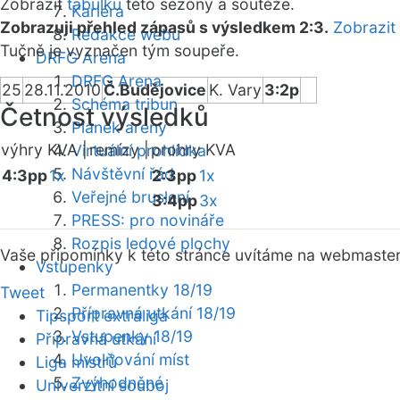
Zobrazit
tabulku
této sezóny a soutěže.
Kariéra
Zobrazuji přehled zápasů s výsledkem 2:3.
Zobrazit
Redakce webu
Tučně je vyznačen tým soupeře.
DRFG Arena
DRFG Arena
25
28.11.2010
Č.Budějovice
K. Vary
3:2p
Schéma tribun
Četnost výsledků
Plánek areny
výhry KVA |
remízy |
prohry KVA
Virtuální prohlídka
Návštěvní řád
4:3pp
1x
2:3pp
1x
Veřejné bruslení
3:4pp
3x
PRESS: pro novináře
Rozpis ledové plochy
Vaše připomínky k této stránce uvítáme na webmaste
Vstupenky
Permanentky 18/19
Tweet
Přípravná utkání 18/19
Tipsport extraliga
Vstupenky 18/19
Přípravná utkání
Uvolňování míst
Liga mistrů
Zvýhodněné
Univerzitní souboj