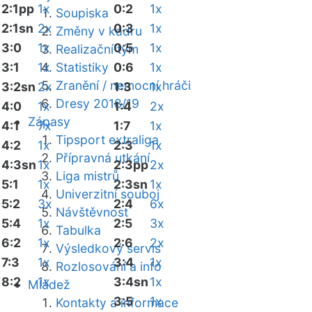
2:1pp
1x
0:2
1x
Soupiska
2:1sn
2x
0:3
1x
Změny v kádru
3:0
1x
0:5
1x
Realizační tým
3:1
1x
Statistiky
0:6
1x
Zranění / nemocní hráči
3:2sn
2x
1:3
1x
Dresy 2018/19
4:0
1x
1:4
2x
Zápasy
4:1
7x
1:7
1x
Tipsport extraliga
4:2
1x
2:3
1x
Přípravná utkání
4:3sn
1x
2:3pp
2x
Liga mistrů
5:1
1x
2:3sn
1x
Univerzitní souboj
5:2
3x
2:4
6x
Návštěvnost
5:4
1x
2:5
3x
Tabulka
6:2
1x
2:6
2x
Výsledkový servis
7:3
1x
3:4
1x
Rozlosování a info
8:2
1x
3:4sn
1x
Mládež
3:5
1x
Kontakty a informace