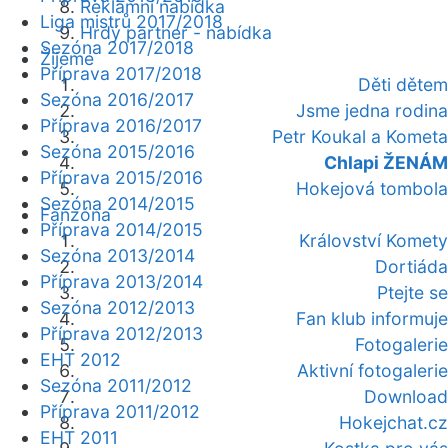
Reklamní nabídka
Liga mistrů 2017/2018
Hrdý partner - nabídka
Sezóna 2017/2018
Žijeme
Příprava 2017/2018
Děti dětem
Sezóna 2016/2017
Jsme jedna rodina
Příprava 2016/2017
Petr Koukal a Kometa
Sezóna 2015/2016
Chlapi ŽENÁM
Příprava 2015/2016
Hokejová tombola
Sezóna 2014/2015
Fanzóna
Příprava 2014/2015
Království Komety
Sezóna 2013/2014
Dortiáda
Příprava 2013/2014
Ptejte se
Sezóna 2012/2013
Fan klub informuje
Příprava 2012/2013
Fotogalerie
EHT 2012
Aktivní fotogalerie
Sezóna 2011/2012
Download
Příprava 2011/2012
Hokejchat.cz
EHT 2011