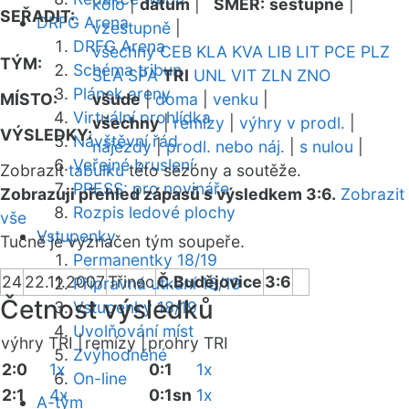
kolo
|
datum
|
SMĚR:
sestupně
|
SEŘADIT:
DRFG Arena
vzestupně
|
DRFG Arena
všechny
CEB
KLA
KVA
LIB
LIT
PCE
PLZ
TÝM:
Schéma tribun
SLA
SPA
TRI
UNL
VIT
ZLN
ZNO
Plánek areny
MÍSTO:
všude
|
doma
|
venku
|
Virtuální prohlídka
všechny
|
remízy
|
výhry v prodl.
|
VÝSLEDKY:
Návštěvní řád
nájezdy
|
prodl. nebo náj.
|
s nulou
|
Veřejné bruslení
Zobrazit
tabulku
této sezóny a soutěže.
PRESS: pro novináře
Zobrazuji přehled zápasů s výsledkem 3:6.
Zobrazit
Rozpis ledové plochy
vše
Vstupenky
Tučně je vyznačen tým soupeře.
Permanentky 18/19
24
22.11.2007
Třinec
Č.Budějovice
3:6
Přípravná utkání 18/19
Četnost výsledků
Vstupenky 18/19
Uvolňování míst
výhry TRI |
remízy |
prohry TRI
Zvýhodněné
2:0
1x
0:1
1x
On-line
2:1
4x
0:1sn
1x
A-tým