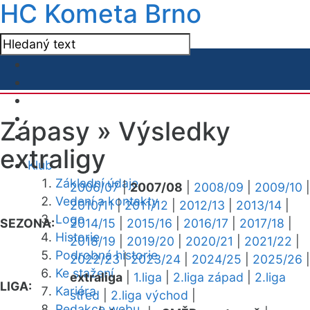
HC Kometa Brno
Zápasy »
Výsledky
extraligy
Klub
Základní údaje
2006/07
|
2007/08
|
2008/09
|
2009/10
|
Vedení a kontakty
2010/11
|
2011/12
|
2012/13
|
2013/14
|
Logo
SEZONA:
2014/15
|
2015/16
|
2016/17
|
2017/18
|
Historie
2018/19
|
2019/20
|
2020/21
|
2021/22
|
Podrobná historie
2022/23
|
2023/24
|
2024/25
|
2025/26
|
Ke stažení
extraliga
|
1.liga
|
2.liga západ
|
2.liga
LIGA:
Kariéra
střed
|
2.liga východ
|
Redakce webu