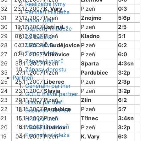
Realizační týmy
32
23.12.2007
K. Vary
Plzeň
0:3
Partneři mládeže
31
21.12.2007
Plzeň
Znojmo
5:6p
Nábor dětí
30
19.12.2007
Ústí n/L
Plzeň
2:5
Úspěchy mládeže
29
07.12.2007
Plzeň
Kladno
5:1
ZŠ Labská
SMS servis
28
04.12.2007
Č.Budějovice
Plzeň
6:2
Týmová fota
27
02.12.2007
Vítkovice
Plzeň
6:0
Zápasy juniorů
26
30.11.2007
Plzeň
Sparta
4:3sn
Zápasy dorostu
35
27.11.2007
Plzeň
Pardubice
3:2p
Partneři
25
25.11.2007
Liberec
Plzeň
2:3p
Generální partner
24
23.11.2007
Slavia
Plzeň
3:2p
GOLD hlavní partner
23
20.11.2007
Plzeň
Zlín
6:2
Hlavní partneři
22
18.11.2007
Pardubice
Plzeň
5:7
Business partneři
21
15.11.2007
Plzeň
Třinec
3:4sn
Hrdí partneři
Mediální partneři
20
14.11.2007
Litvínov
Plzeň
3:2p
Partneři mládeže
19
04.11.2007
Plzeň
K. Vary
6:3