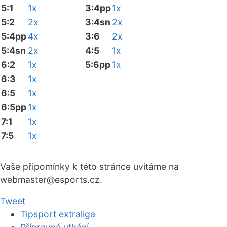
5:1
1x
3:4pp
1x
5:2
2x
3:4sn
2x
5:4pp
4x
3:6
2x
5:4sn
2x
4:5
1x
6:2
1x
5:6pp
1x
6:3
1x
6:5
1x
6:5pp
1x
7:1
1x
7:5
1x
Vaše připomínky k této stránce uvítáme na
webmaster
@esports.cz.
Tweet
Tipsport extraliga