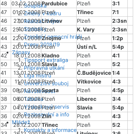
48
03.02.2008
Pardubice
Plzeň
3:1
Soupiska
47
01.02.2008
Plzeň
Třinec
7:1
Změny v kádru
46
27.01.2008
Litvínov
Plzeň
2:3sn
Realizační tým
Statistiky
45
25.01.2008
Plzeň
K. Vary
2:3sn
Zranění / nemocní hráči
44
22.01.2008
Znojmo
Plzeň
1:2p
Dresy 2018/19
43
20.01.2008
Plzeň
Ústí n/L
5:4p
Zápasy
42
18.01.2008
Kladno
Plzeň
4:1
Tipsport extraliga
50
15.01.2008
Slavia
Plzeň
5:2
Přípravná utkání
41
13.01.2008
Plzeň
Č.Budějovice
1:4
Liga mistrů
40
11.01.2008
Plzeň
Vítkovice
4:3
Univerzitní souboj
39
08.01.2008
Sparta
Plzeň
4:5p
Návštěvnost
38
06.01.2008
Tabulka
Plzeň
Liberec
3:4
Výsledkový servis
37
04.01.2008
Plzeň
Slavia
5:4p
Rozlosování a info
36
02.01.2008
Zlín
Plzeň
4:3
Mládež
34
28.12.2007
Třinec
Plzeň
5:2
Kontakty a informace
33
26.12.2007
Plzeň
Litvínov
3:6