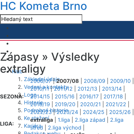
HC Kometa Brno
Zápasy »
Výsledky
extraligy
Klub
Základní údaje
2006/07
|
2007/08
|
2008/09
|
2009/10
|
Vedení a kontakty
2010/11
|
2011/12
|
2012/13
|
2013/14
|
Logo
SEZONA:
2014/15
|
2015/16
|
2016/17
|
2017/18
|
Historie
2018/19
|
2019/20
|
2020/21
|
2021/22
|
Podrobná historie
2022/23
|
2023/24
|
2024/25
|
2025/26
|
Ke stažení
extraliga
|
1.liga
|
2.liga západ
|
2.liga
LIGA:
Kariéra
střed
|
2.liga východ
|
Redakce webu