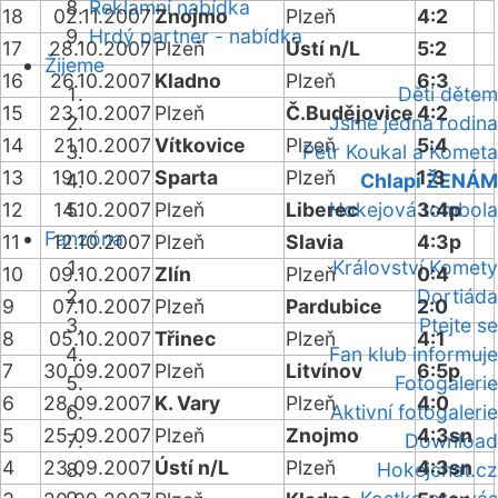
Reklamní nabídka
18
02.11.2007
Znojmo
Plzeň
4:2
Hrdý partner - nabídka
17
28.10.2007
Plzeň
Ústí n/L
5:2
Žijeme
16
26.10.2007
Kladno
Plzeň
6:3
Děti dětem
15
23.10.2007
Plzeň
Č.Budějovice
4:2
Jsme jedna rodina
14
21.10.2007
Vítkovice
Plzeň
5:4
Petr Koukal a Kometa
13
19.10.2007
Sparta
Plzeň
1:3
Chlapi ŽENÁM
12
14.10.2007
Plzeň
Liberec
Hokejová tombola
3:4p
Fanzóna
11
12.10.2007
Plzeň
Slavia
4:3p
Království Komety
10
09.10.2007
Zlín
Plzeň
0:4
Dortiáda
9
07.10.2007
Plzeň
Pardubice
2:0
Ptejte se
8
05.10.2007
Třinec
Plzeň
4:1
Fan klub informuje
7
30.09.2007
Plzeň
Litvínov
6:5p
Fotogalerie
6
28.09.2007
K. Vary
Plzeň
4:0
Aktivní fotogalerie
5
25.09.2007
Plzeň
Znojmo
4:3sn
Download
4
23.09.2007
Ústí n/L
Plzeň
4:3sn
Hokejchat.cz