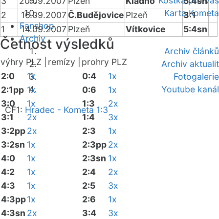
Kostka pro vás
3
20.09.2007
Plzeň
Kladno
5:4sn
Karta Kometa
2
16.09.2007
Č.Budějovice
Plzeň
3:1
Fanshop
1
14.09.2007
Plzeň
Vítkovice
5:4sn
Archiv
Četnost výsledků
Archiv článků
výhry PLZ |
remízy |
prohry PLZ
Archiv aktualit
2:0
1x
0:4
1x
Fotogalerie
Youtube kanál
2:1pp
1x
0:6
1x
3:0
1x
1:3
2x
ČF1:
Hradec - Kometa 1:3
3:1
2x
1:4
3x
3:2pp
2x
2:3
1x
3:2sn
1x
2:3pp
2x
4:0
1x
2:3sn
1x
4:2
1x
2:4
2x
4:3
1x
2:5
3x
4:3pp
1x
2:6
1x
4:3sn
2x
3:4
3x