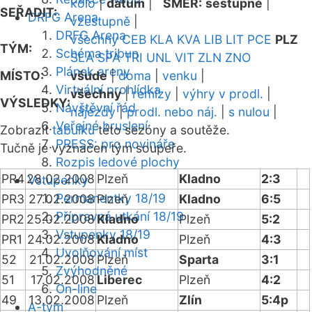
kolo
|
datum
|
SMĚR:
sestupně
|
SEŘADIT:
DRFG Arena
vzestupně
|
DRFG Arena
všechny
CEB
KLA
KVA
LIB
LIT
PCE
PLZ
TÝM:
Schéma tribun
SLA
SPA
TRI
UNL
VIT
ZLN
ZNO
Plánek areny
MÍSTO:
všude
|
doma
|
venku
|
Virtuální prohlídka
všechny
|
remízy
|
výhry v prodl.
|
VÝSLEDKY:
Návštěvní řád
nájezdy
|
prodl. nebo náj.
|
s nulou
|
Veřejné bruslení
Zobrazit
tabulku
této sezóny a soutěže.
PRESS: pro novináře
Tučně je vyznačen tým soupeře.
Rozpis ledové plochy
PR4
28.02.2008
Plzeň
Kladno
2:3
Vstupenky
Permanentky 18/19
PR3
27.02.2008
Plzeň
Kladno
6:5
Přípravná utkání 18/19
PR2
25.02.2008
Kladno
Plzeň
5:2
Vstupenky 18/19
PR1
24.02.2008
Kladno
Plzeň
4:3
Uvolňování míst
52
21.02.2008
Plzeň
Sparta
3:1
Zvýhodněné
51
17.02.2008
Liberec
Plzeň
4:2
On-line
49
13.02.2008
Plzeň
Zlín
5:4p
A-tým