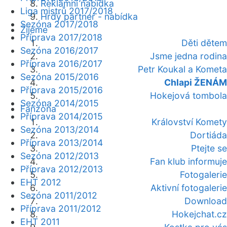
Reklamní nabídka
Liga mistrů 2017/2018
Hrdý partner - nabídka
Sezóna 2017/2018
Žijeme
Příprava 2017/2018
Děti dětem
Sezóna 2016/2017
Jsme jedna rodina
Příprava 2016/2017
Petr Koukal a Kometa
Sezóna 2015/2016
Chlapi ŽENÁM
Příprava 2015/2016
Hokejová tombola
Sezóna 2014/2015
Fanzóna
Příprava 2014/2015
Království Komety
Sezóna 2013/2014
Dortiáda
Příprava 2013/2014
Ptejte se
Sezóna 2012/2013
Fan klub informuje
Příprava 2012/2013
Fotogalerie
EHT 2012
Aktivní fotogalerie
Sezóna 2011/2012
Download
Příprava 2011/2012
Hokejchat.cz
EHT 2011