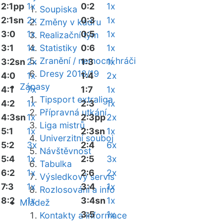
2:1pp
1x
0:2
1x
Soupiska
2:1sn
2x
0:3
1x
Změny v kádru
3:0
1x
0:5
1x
Realizační tým
3:1
1x
Statistiky
0:6
1x
Zranění / nemocní hráči
3:2sn
2x
1:3
1x
Dresy 2018/19
4:0
1x
1:4
2x
Zápasy
4:1
7x
1:7
1x
Tipsport extraliga
4:2
1x
2:3
1x
Přípravná utkání
4:3sn
1x
2:3pp
2x
Liga mistrů
5:1
1x
2:3sn
1x
Univerzitní souboj
5:2
3x
2:4
6x
Návštěvnost
5:4
1x
2:5
3x
Tabulka
6:2
1x
2:6
2x
Výsledkový servis
7:3
1x
3:4
1x
Rozlosování a info
8:2
1x
3:4sn
1x
Mládež
3:5
1x
Kontakty a informace