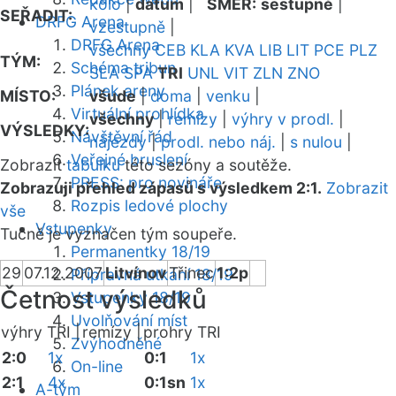
kolo
|
datum
|
SMĚR:
sestupně
|
SEŘADIT:
DRFG Arena
vzestupně
|
DRFG Arena
všechny
CEB
KLA
KVA
LIB
LIT
PCE
PLZ
TÝM:
Schéma tribun
SLA
SPA
TRI
UNL
VIT
ZLN
ZNO
Plánek areny
MÍSTO:
všude
|
doma
|
venku
|
Virtuální prohlídka
všechny
|
remízy
|
výhry v prodl.
|
VÝSLEDKY:
Návštěvní řád
nájezdy
|
prodl. nebo náj.
|
s nulou
|
Veřejné bruslení
Zobrazit
tabulku
této sezóny a soutěže.
PRESS: pro novináře
Zobrazuji přehled zápasů s výsledkem 2:1.
Zobrazit
Rozpis ledové plochy
vše
Vstupenky
Tučně je vyznačen tým soupeře.
Permanentky 18/19
29
07.12.2007
Litvínov
Třinec
1:2p
Přípravná utkání 18/19
Četnost výsledků
Vstupenky 18/19
Uvolňování míst
výhry TRI |
remízy |
prohry TRI
Zvýhodněné
2:0
1x
0:1
1x
On-line
2:1
4x
0:1sn
1x
A-tým