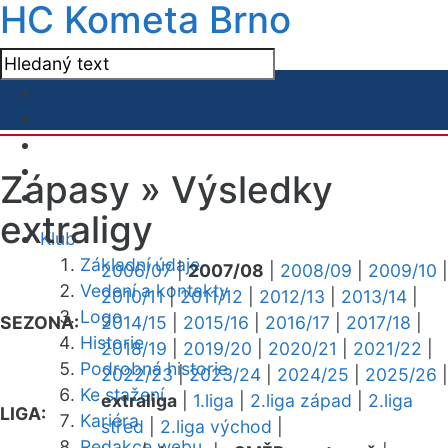
HC Kometa Brno
Zápasy »
Výsledky
extraligy
Klub
Základní údaje
2006/07
|
2007/08
|
2008/09
|
2009/10
|
Vedení a kontakty
2010/11
|
2011/12
|
2012/13
|
2013/14
|
Logo
SEZONA:
2014/15
|
2015/16
|
2016/17
|
2017/18
|
Historie
2018/19
|
2019/20
|
2020/21
|
2021/22
|
Podrobná historie
2022/23
|
2023/24
|
2024/25
|
2025/26
|
Ke stažení
extraliga
|
1.liga
|
2.liga západ
|
2.liga
LIGA:
Kariéra
střed
|
2.liga východ
|
Redakce webu