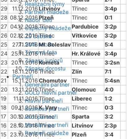
Realizační týmy
29
11.12.2016
Litvínov
Třinec
3:4p
Partneři mládeže
28
08.12.2016
Plzeň
Třinec
0:1
Nábor dětí
27
04.12.2016
Třinec
Pardubice
3:2p
Úspěchy mládeže
26
02.12.2016
Třinec
Vítkovice
3:2p
ZŠ Labská
SMS servis
25
27.11.2016
Ml. Boleslav
Třinec
5:4
Týmová fota
24
25.11.2016
Třinec
Hr. Králové
3:4p
Zápasy juniorů
23
20.11.2016
Kometa
Třinec
3:2sn
Zápasy dorostu
22
18.11.2016
Třinec
Zlín
7:1
Partneři
21
15.11.2016
Chomutov
Třinec
5:4sn
Generální partner
20
13.11.2016
Třinec
Olomouc
4:0
GOLD hlavní partner
19
11.11.2016
Třinec
Liberec
1:2
Hlavní partneři
18
09.11.2016
K. Vary
Třinec
0:3
Business partneři
17
30.10.2016
Třinec
Sparta
3:2
Hrdí partneři
Mediální partneři
16
28.10.2016
Třinec
Litvínov
2:3p
Partneři mládeže
15
23.10.2016
Třinec
Plzeň
3:4