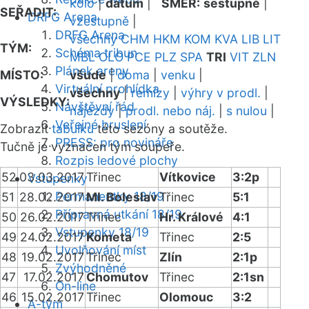
kolo
|
datum
|
SMĚR:
sestupně
|
SEŘADIT:
DRFG Arena
vzestupně
|
DRFG Arena
všechny
CHM
HKM
KOM
KVA
LIB
LIT
TÝM:
Schéma tribun
MBL
OLO
PCE
PLZ
SPA
TRI
VIT
ZLN
Plánek areny
MÍSTO:
všude
|
doma
|
venku
|
Virtuální prohlídka
všechny
|
remízy
|
výhry v prodl.
|
VÝSLEDKY:
Návštěvní řád
nájezdy
|
prodl. nebo náj.
|
s nulou
|
Veřejné bruslení
Zobrazit
tabulku
této sezóny a soutěže.
PRESS: pro novináře
Tučně je vyznačen tým soupeře.
Rozpis ledové plochy
52
03.03.2017
Třinec
Vítkovice
3:2p
Vstupenky
Permanentky 18/19
51
28.02.2017
Ml. Boleslav
Třinec
5:1
Přípravná utkání 18/19
50
26.02.2017
Třinec
Hr. Králové
4:1
Vstupenky 18/19
49
24.02.2017
Kometa
Třinec
2:5
Uvolňování míst
48
19.02.2017
Třinec
Zlín
2:1p
Zvýhodněné
47
17.02.2017
Chomutov
Třinec
2:1sn
On-line
46
15.02.2017
Třinec
Olomouc
3:2
A-tým