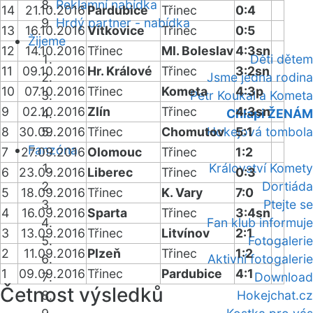
Reklamní nabídka
14
21.10.2016
Pardubice
Třinec
0:4
Hrdý partner - nabídka
13
16.10.2016
Vítkovice
Třinec
0:5
Žijeme
12
14.10.2016
Třinec
Ml. Boleslav
4:3sn
Děti dětem
11
09.10.2016
Hr. Králové
Třinec
3:2sn
Jsme jedna rodina
10
07.10.2016
Třinec
Kometa
4:3p
Petr Koukal a Kometa
9
02.10.2016
Zlín
Třinec
4:3sn
Chlapi ŽENÁM
8
30.09.2016
Třinec
Chomutov
Hokejová tombola
5:1
Fanzóna
7
27.09.2016
Olomouc
Třinec
1:2
Království Komety
6
23.09.2016
Liberec
Třinec
0:3
Dortiáda
5
18.09.2016
Třinec
K. Vary
7:0
Ptejte se
4
16.09.2016
Sparta
Třinec
3:4sn
Fan klub informuje
3
13.09.2016
Třinec
Litvínov
2:1
Fotogalerie
2
11.09.2016
Plzeň
Třinec
1:2
Aktivní fotogalerie
1
09.09.2016
Třinec
Pardubice
4:1
Download
Četnost výsledků
Hokejchat.cz