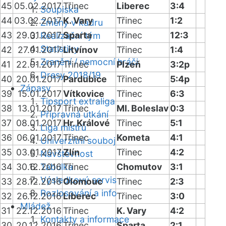
45
05.02.2017
Třinec
Liberec
3:4
Soupiska
44
03.02.2017
K. Vary
Třinec
1:2
Změny v kádru
43
29.01.2017
Sparta
Třinec
12:3
Realizační tým
Statistiky
42
27.01.2017
Litvínov
Třinec
1:4
Zranění / nemocní hráči
41
22.01.2017
Třinec
Plzeň
3:2p
Dresy 2018/19
40
20.01.2017
Pardubice
Třinec
5:4p
Zápasy
39
15.01.2017
Vítkovice
Třinec
6:3
Tipsport extraliga
38
13.01.2017
Třinec
Ml. Boleslav
0:3
Přípravná utkání
37
08.01.2017
Hr. Králové
Třinec
5:1
Liga mistrů
36
06.01.2017
Třinec
Kometa
4:1
Univerzitní souboj
35
03.01.2017
Zlín
Třinec
4:2
Návštěvnost
34
30.12.2016
Tabulka
Třinec
Chomutov
3:1
Výsledkový servis
33
28.12.2016
Olomouc
Třinec
2:3
Rozlosování a info
32
26.12.2016
Liberec
Třinec
3:0
Mládež
31
22.12.2016
Třinec
K. Vary
4:2
Kontakty a informace
30
20.12.2016
Třinec
Sparta
2:1