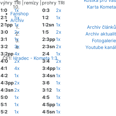
Kostka pro vás
výhry TRI |
remízy |
prohry TRI
Karta Kometa
1:0
1x
0:3
2x
Fanshop
2:1
5x
1:2
1x
Archiv
2:1pp
1x
1:2sn
1x
Archiv článků
3:0
2x
1:5
2x
Archiv aktualit
3:1
1x
2:3pp
1x
Fotogalerie
3:2
3x
2:3sn
2x
Youtube kanál
3:2pp
4x
2:4
1x
ČF1:
Hradec - Kometa 1:3
4:0
2x
3:4
2x
4:1
4x
3:4pp
1x
4:2
1x
3:4sn
1x
4:3pp
2x
3:6
1x
4:3sn
2x
3:12
1x
5:0
1x
4:5
1x
5:1
1x
4:5pp
1x
5:2
1x
4:5sn
1x