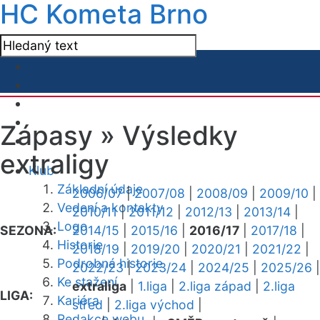
HC Kometa Brno
Zápasy »
Výsledky
extraligy
Klub
Základní údaje
2006/07
|
2007/08
|
2008/09
|
2009/10
|
Vedení a kontakty
2010/11
|
2011/12
|
2012/13
|
2013/14
|
Logo
SEZONA:
2014/15
|
2015/16
|
2016/17
|
2017/18
|
Historie
2018/19
|
2019/20
|
2020/21
|
2021/22
|
Podrobná historie
2022/23
|
2023/24
|
2024/25
|
2025/26
|
Ke stažení
extraliga
|
1.liga
|
2.liga západ
|
2.liga
LIGA:
Kariéra
střed
|
2.liga východ
|
Redakce webu