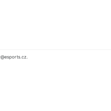
r
@esports.cz.