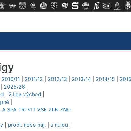
igy
|
2010/11
|
2011/12
|
2012/13
|
2013/14
|
2014/15
|
2015
|
2025/26
|
ed
|
2.liga východ
|
upně
|
LA
SPA
TRI
VIT
VSE
ZLN
ZNO
dy
|
prodl. nebo náj.
|
s nulou
|