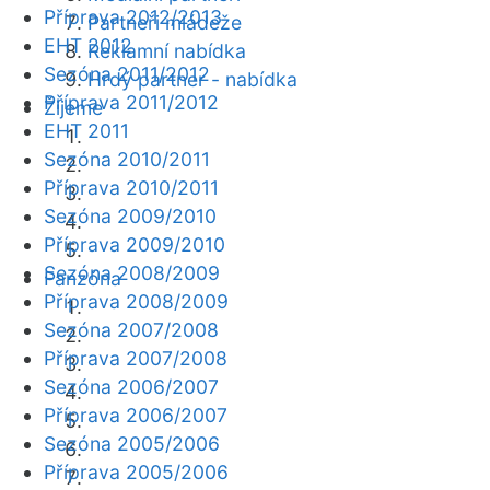
Příprava 2012/2013
Partneři mládeže
EHT 2012
Reklamní nabídka
Sezóna 2011/2012
Hrdý partner - nabídka
Příprava 2011/2012
Žijeme
EHT 2011
Sezóna 2010/2011
Příprava 2010/2011
Sezóna 2009/2010
Příprava 2009/2010
Sezóna 2008/2009
Fanzóna
Příprava 2008/2009
Sezóna 2007/2008
Příprava 2007/2008
Sezóna 2006/2007
Příprava 2006/2007
Sezóna 2005/2006
Příprava 2005/2006