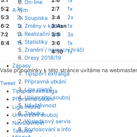
5:1
1x
2:6
1x
On-line
5:2
1x
2:7
1x
A-tým
5:3
2x
3:4
2x
Soupiska
6:2
1x
Změny v kádru
3:4sn
1x
Realizační tým
7:2
1x
3:5
3x
Statistiky
8:4
1x
3:6
1x
Zranění / nemocní hráči
4:10
1x
Dresy 2018/19
Zápasy
Vaše připomínky k této stránce uvítáme na webmaste
Tipsport extraliga
Přípravná utkání
Tweet
Liga mistrů
Tipsport extraliga
Univerzitní souboj
Přípravná utkání
Návštěvnost
Liga mistrů
Tabulka
Univerzitní souboj
Výsledkový servis
Návštěvnost
Rozlosování a info
Tabulka