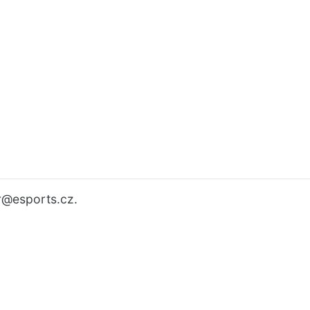
r
@esports.cz.