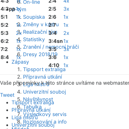
4:3
1x
2:4
4x
On-line
4:3pp
1x
2:5
3x
A-tým
5:1
1x
Soupiska
2:6
1x
Změny v kádru
5:2
1x
2:7
1x
Realizační tým
5:3
2x
3:4
2x
Statistiky
6:2
1x
3:4sn
1x
Zranění / nemocní hráči
7:2
1x
3:5
3x
Dresy 2018/19
8:4
1x
3:6
1x
Zápasy
4:10
1x
Tipsport extraliga
Přípravná utkání
Vaše připomínky k této stránce uvítáme na webmaste
Liga mistrů
Univerzitní souboj
Tweet
Návštěvnost
Tipsport extraliga
Tabulka
Přípravná utkání
Výsledkový servis
Liga mistrů
Rozlosování a info
Univerzitní souboj