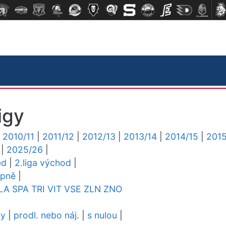
igy
|
2010/11
|
2011/12
|
2012/13
|
2013/14
|
2014/15
|
2015
|
2025/26
|
ed
|
2.liga východ
|
upně
|
LA
SPA
TRI
VIT
VSE
ZLN
ZNO
dy
|
prodl. nebo náj.
|
s nulou
|