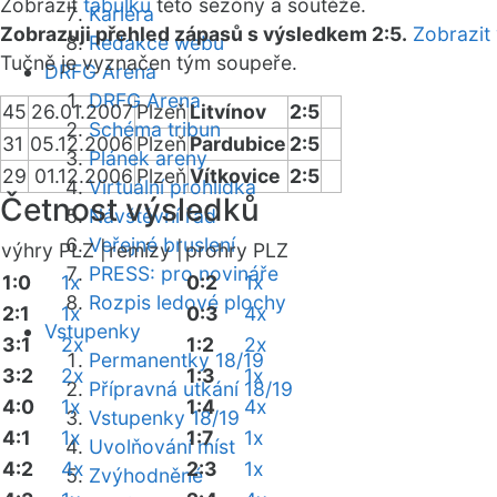
Zobrazit
tabulku
této sezóny a soutěže.
Kariéra
Zobrazuji přehled zápasů s výsledkem 2:5.
Zobrazit
Redakce webu
Tučně je vyznačen tým soupeře.
DRFG Arena
DRFG Arena
45
26.01.2007
Plzeň
Litvínov
2:5
Schéma tribun
31
05.12.2006
Plzeň
Pardubice
2:5
Plánek areny
29
01.12.2006
Plzeň
Vítkovice
2:5
Virtuální prohlídka
Četnost výsledků
Návštěvní řád
Veřejné bruslení
výhry PLZ |
remízy |
prohry PLZ
PRESS: pro novináře
1:0
1x
0:2
1x
Rozpis ledové plochy
2:1
1x
0:3
4x
Vstupenky
3:1
2x
1:2
2x
Permanentky 18/19
3:2
2x
1:3
1x
Přípravná utkání 18/19
4:0
1x
1:4
4x
Vstupenky 18/19
4:1
1x
1:7
1x
Uvolňování míst
4:2
4x
2:3
1x
Zvýhodněné