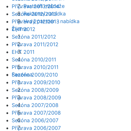
Partneři mládeže
Příprava 2013/2014
Reklamní nabídka
Sezóna 2012/2013
Hrdý partner - nabídka
Příprava 2012/2013
Žijeme
EHT 2012
Sezóna 2011/2012
Příprava 2011/2012
EHT 2011
Sezóna 2010/2011
Příprava 2010/2011
Fanzóna
Sezóna 2009/2010
Příprava 2009/2010
Sezóna 2008/2009
Příprava 2008/2009
Sezóna 2007/2008
Příprava 2007/2008
Sezóna 2006/2007
Příprava 2006/2007