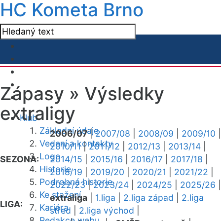
HC Kometa Brno
Zápasy »
Výsledky
extraligy
Klub
Základní údaje
2006/07
|
2007/08
|
2008/09
|
2009/10
|
Vedení a kontakty
2010/11
|
2011/12
|
2012/13
|
2013/14
|
Logo
SEZONA:
2014/15
|
2015/16
|
2016/17
|
2017/18
|
Historie
2018/19
|
2019/20
|
2020/21
|
2021/22
|
Podrobná historie
2022/23
|
2023/24
|
2024/25
|
2025/26
|
Ke stažení
extraliga
|
1.liga
|
2.liga západ
|
2.liga
LIGA:
Kariéra
střed
|
2.liga východ
|
Redakce webu