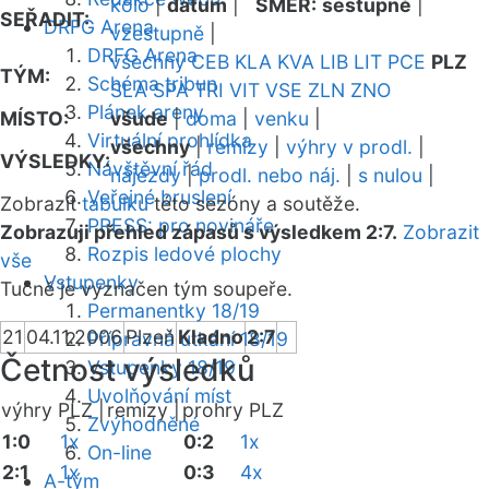
kolo
|
datum
|
SMĚR:
sestupně
|
SEŘADIT:
DRFG Arena
vzestupně
|
DRFG Arena
všechny
CEB
KLA
KVA
LIB
LIT
PCE
PLZ
TÝM:
Schéma tribun
SLA
SPA
TRI
VIT
VSE
ZLN
ZNO
Plánek areny
MÍSTO:
všude
|
doma
|
venku
|
Virtuální prohlídka
všechny
|
remízy
|
výhry v prodl.
|
VÝSLEDKY:
Návštěvní řád
nájezdy
|
prodl. nebo náj.
|
s nulou
|
Veřejné bruslení
Zobrazit
tabulku
této sezóny a soutěže.
PRESS: pro novináře
Zobrazuji přehled zápasů s výsledkem 2:7.
Zobrazit
Rozpis ledové plochy
vše
Vstupenky
Tučně je vyznačen tým soupeře.
Permanentky 18/19
21
04.11.2006
Plzeň
Kladno
2:7
Přípravná utkání 18/19
Četnost výsledků
Vstupenky 18/19
Uvolňování míst
výhry PLZ |
remízy |
prohry PLZ
Zvýhodněné
1:0
1x
0:2
1x
On-line
2:1
1x
0:3
4x
A-tým