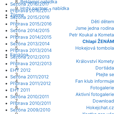
Reklamní nabídka
Sezóna 2016/2017
Hrdý partner - nabídka
Příprava 2016/2017
Žijeme
Sezóna 2015/2016
Děti dětem
Příprava 2015/2016
Jsme jedna rodina
Sezóna 2014/2015
Petr Koukal a Kometa
Příprava 2014/2015
Chlapi ŽENÁM
Sezóna 2013/2014
Hokejová tombola
Příprava 2013/2014
Fanzóna
Sezóna 2012/2013
Království Komety
Příprava 2012/2013
Dortiáda
EHT 2012
Ptejte se
Sezóna 2011/2012
Fan klub informuje
Příprava 2011/2012
Fotogalerie
EHT 2011
Aktivní fotogalerie
Sezóna 2010/2011
Download
Příprava 2010/2011
Hokejchat.cz
Sezóna 2009/2010