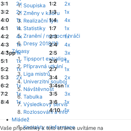
3:1
2x
1:2
2x
Soupiska
3:2
2x
1:3
1x
Změny v kádru
4:0
1x
1:4
4x
Realizační tým
4:1
1x
Statistiky
1:7
1x
Zranění / nemocní hráči
4:2
4x
2:3
1x
Dresy 2018/19
4:3
1x
2:4
4x
Zápasy
4:3pp
1x
2:5
3x
Tipsport extraliga
5:1
1x
2:6
1x
Přípravná utkání
5:2
1x
2:7
1x
Liga mistrů
5:3
2x
3:4
2x
Univerzitní souboj
6:2
1x
3:4sn
1x
Návštěvnost
7:2
1x
3:5
3x
Tabulka
8:4
1x
3:6
1x
Výsledkový servis
4:10
1x
Rozlosování a info
Mládež
Kontakty a informace
Vaše připomínky k této stránce uvítáme na