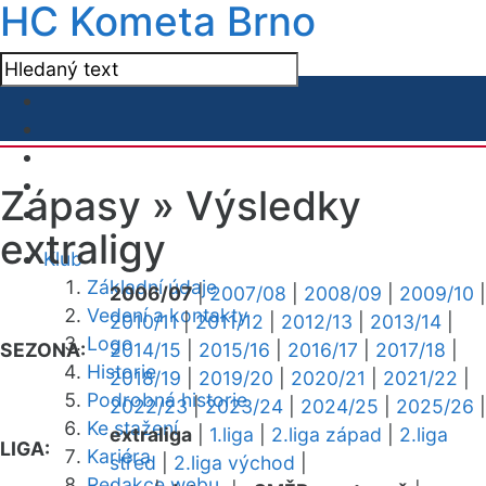
HC Kometa Brno
Zápasy »
Výsledky
extraligy
Klub
Základní údaje
2006/07
|
2007/08
|
2008/09
|
2009/10
|
Vedení a kontakty
2010/11
|
2011/12
|
2012/13
|
2013/14
|
Logo
SEZONA:
2014/15
|
2015/16
|
2016/17
|
2017/18
|
Historie
2018/19
|
2019/20
|
2020/21
|
2021/22
|
Podrobná historie
2022/23
|
2023/24
|
2024/25
|
2025/26
|
Ke stažení
extraliga
|
1.liga
|
2.liga západ
|
2.liga
LIGA:
Kariéra
střed
|
2.liga východ
|
Redakce webu