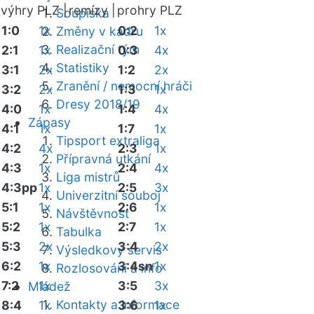
výhry PLZ |
remízy |
prohry PLZ
Soupiska
1:0
1x
0:2
1x
Změny v kádru
Realizační tým
2:1
1x
0:3
4x
Statistiky
3:1
2x
1:2
2x
Zranění / nemocní hráči
3:2
2x
1:3
1x
Dresy 2018/19
4:0
1x
1:4
4x
Zápasy
4:1
1x
1:7
1x
Tipsport extraliga
4:2
4x
2:3
1x
Přípravná utkání
4:3
1x
2:4
4x
Liga mistrů
4:3pp
1x
2:5
3x
Univerzitní souboj
5:1
1x
2:6
1x
Návštěvnost
5:2
1x
2:7
1x
Tabulka
5:3
2x
3:4
2x
Výsledkový servis
6:2
1x
3:4sn
1x
Rozlosování a info
7:2
1x
3:5
3x
Mládež
Kontakty a informace
8:4
1x
3:6
1x