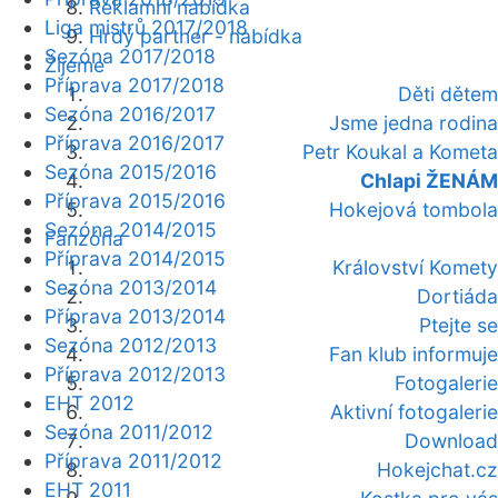
Reklamní nabídka
Liga mistrů 2017/2018
Hrdý partner - nabídka
Sezóna 2017/2018
Žijeme
Příprava 2017/2018
Děti dětem
Sezóna 2016/2017
Jsme jedna rodina
Příprava 2016/2017
Petr Koukal a Kometa
Sezóna 2015/2016
Chlapi ŽENÁM
Příprava 2015/2016
Hokejová tombola
Sezóna 2014/2015
Fanzóna
Příprava 2014/2015
Království Komety
Sezóna 2013/2014
Dortiáda
Příprava 2013/2014
Ptejte se
Sezóna 2012/2013
Fan klub informuje
Příprava 2012/2013
Fotogalerie
EHT 2012
Aktivní fotogalerie
Sezóna 2011/2012
Download
Příprava 2011/2012
Hokejchat.cz
EHT 2011