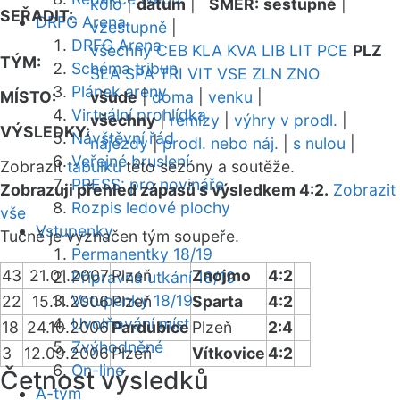
kolo
|
datum
|
SMĚR:
sestupně
|
SEŘADIT:
DRFG Arena
vzestupně
|
DRFG Arena
všechny
CEB
KLA
KVA
LIB
LIT
PCE
PLZ
TÝM:
Schéma tribun
SLA
SPA
TRI
VIT
VSE
ZLN
ZNO
Plánek areny
MÍSTO:
všude
|
doma
|
venku
|
Virtuální prohlídka
všechny
|
remízy
|
výhry v prodl.
|
VÝSLEDKY:
Návštěvní řád
nájezdy
|
prodl. nebo náj.
|
s nulou
|
Veřejné bruslení
Zobrazit
tabulku
této sezóny a soutěže.
PRESS: pro novináře
Zobrazuji přehled zápasů s výsledkem 4:2.
Zobrazit
Rozpis ledové plochy
vše
Vstupenky
Tučně je vyznačen tým soupeře.
Permanentky 18/19
43
21.01.2007
Plzeň
Znojmo
4:2
Přípravná utkání 18/19
Vstupenky 18/19
22
15.11.2006
Plzeň
Sparta
4:2
Uvolňování míst
18
24.10.2006
Pardubice
Plzeň
2:4
Zvýhodněné
3
12.09.2006
Plzeň
Vítkovice
4:2
On-line
Četnost výsledků
A-tým